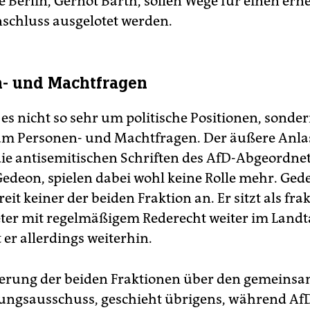
 Berlin, Gernot Barth, sollen Wege für einen ern
chluss ausgelotet werden.
- und Machtfragen
 es nicht so sehr um politische Positionen, sonde
um Personen- und Machtfragen. Der äußere Anlas
die antisemitischen Schriften des AfD-Abgeordne
edeon, spielen dabei wohl keine Rolle mehr. Ged
reit keiner der beiden Fraktion an. Er sitzt als fra
er mit regelmäßigem Rederecht weiter im Landt
t er allerdings weiterhin.
erung der beiden Fraktionen über den gemeins
ngsausschuss, geschieht übrigens, während Af