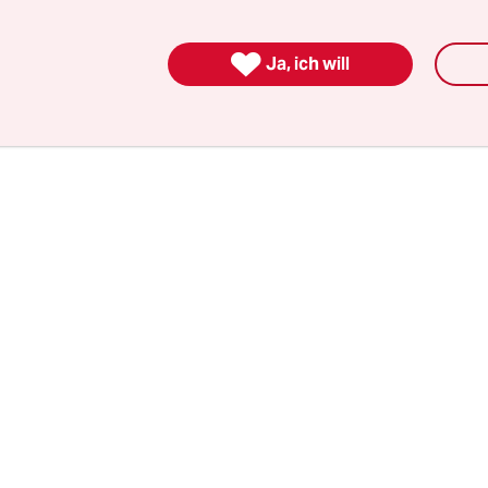
en.“ Der Fraktionschef der CDU, Wolfgang Reinha
n, den Antrag der AfD-Fraktionen vom

Ja, ich will
sgerichtshof prüfen zu lassen.