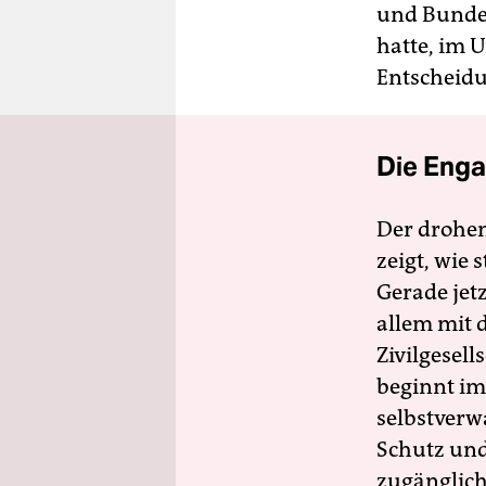
und Bundes
hatte, im U
Entscheidu
Die Enga
Der drohe
zeigt, wie
Gerade jet
allem mit d
Zivilgesell
beginnt im
selbstverw
Schutz und 
zugänglich