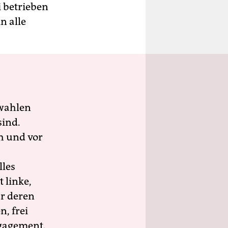
 betrieben
n alle
wahlen
sind.
h und vor
lles
 linke,
ür deren
n, frei
ngagement.