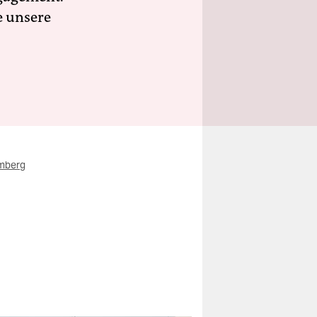
e unsere
mberg