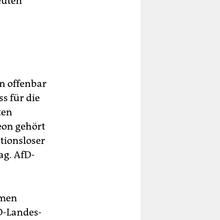
euten
rn offenbar
s für die
ten
eon gehört
ktionsloser
ag. AfD-
amen
D-Landes-