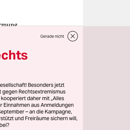
marmung
n AfD-
Gerade nicht
echts
rg
Stuttgarter
esellschaft! Besonders jetzt
rt gegen Rechtsextremismus
i
z kooperiert daher mit „Alles
ntragen.
ller Einnahmen aus Anmeldungen
 FDP-
. September – an die Kampagne,
or ich
rstützt und Freiräume sichern will,
bei?
orteile zu