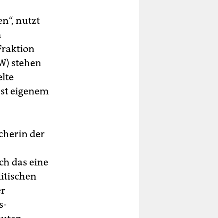
n“, nutzt
m
Fraktion
W) stehen
lte
bst eigenem
echerin der
ch das eine
itischen
er
s-