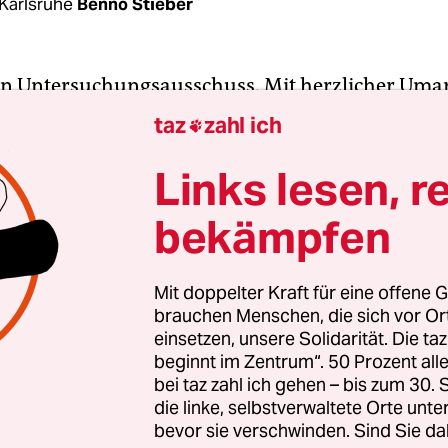
Karlsruhe
Benno Stieber
 ein Untersuchungsausschuss. Mit herzlicher U
en die Sprecher der beiden angeblich verfeindete
taz
zahl ich

 Rainer Podeswa und Christina Baum im baden-
rgischen Landtag ihren gemeinsamen Antrag,
Links lesen, r
che linksextreme Umtriebe in Baden-Württembe
bekämpfen
risch untersuchen zu lassen.
ckter Schachzug: Nach der Geschäftsordnung des 
Mit doppelter Kraft für eine offene G
brauchen Menschen, die sich vor O
önnen nur ein Viertel der Abgeordneten oder
zwe
einsetzen, unsere Solidarität. Die ta
n gemeinsam einen Untersuchungsausschuss bea
beginnt im Zentrum“. 50 Prozent a
n Parteien im Landtag sind einhellig empört. Der
bei taz zahl ich gehen – bis zum 30
rsitzende Ulrich Rülke sagt: „Es passiert das, wov
die linke, selbstverwaltete Orte unte
bevor sie verschwinden. Sind Sie da
be: Die AFD missbraucht ihre Spaltung, um sich V