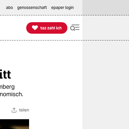
abo
genossenschaft
epaper login

taz zahl ich
taz zahl ich
itt
emberg
konomisch.
teilen