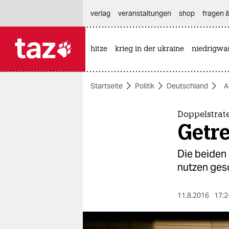
hautnavigation anspringen
hauptinhalt anspringen
footer anspringen
verlag
veranstaltungen
shop
fragen &
hitze
krieg in der ukraine
niedrigwa

taz zahl ich
taz zahl ich
Startseite
Politik
Deutschland
A
themen
politik
Doppelstrat
Getre
öko
Die beiden
gesellschaft
nutzen gesc
kultur
11.8.2016
17:2
sport