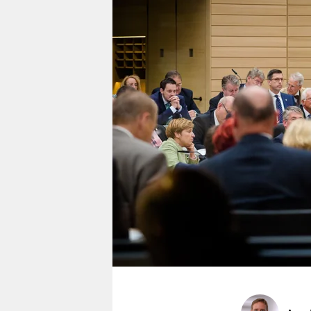
berlin
nord
wahrheit
verlag
verlag
veranstaltungen
shop
fragen & hilfe
unterstützen
abo
genossenschaft