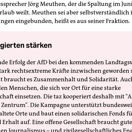
sprecher Jörg Meuthen, der die Spaltung im Juni
rlaub weilt. Meuthen sei aber selbstverständlich i
ngen eingebunden, heißt es aus seiner Fraktion.
gierten stärken
nde Erfolg der AfD bei den kommenden Landtags
 stark rechtsextreme Kräfte inzwischen geworden 
zt braucht es Zusammenhalt und Solidarität. Auc
en Menschen, die sich vor Ort für eine starke
schaft einsetzen. Die taz kooperiert deshalb mit "A
 Zentrum". Die Kampagne unterstützt bundesweit
altete Orte und baut einen solidarischen Fonds f
Erhalt auf. Eine offene Gesellschaft braucht gute
en Journalismus – und zivilgesellschaftliches E