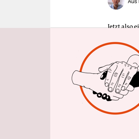
Aus 
epaper login
Jetzt also
präsentier
Fraktionen
württembe
vermeintli
parlamenta
Ein geschi
Landtags k
Fraktione
Die andere
Fraktionsvo
gewarnt ha