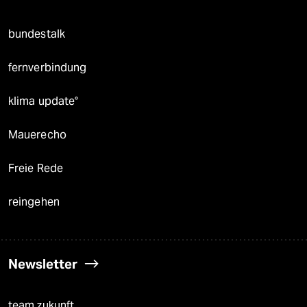
bundestalk
fernverbindung
klima update°
Mauerecho
Freie Rede
reingehen
Newsletter
team zukunft