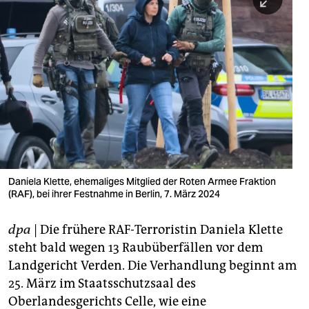
berlin
nord
wahrheit
verlag
verlag
veranstaltungen
shop
Daniela Klette, ehemaliges Mitglied der Roten Armee Fraktion
(RAF), bei ihrer Festnahme in Berlin, 7. März 2024
fragen & hilfe
unterstützen
dpa
| Die frühere RAF-Terroristin Daniela Klette
steht bald wegen 13 Raubüberfällen vor dem
abo
Landgericht Verden. Die Verhandlung beginnt am
25. März im Staatsschutzsaal des
genossenschaft
Oberlandesgerichts Celle, wie eine