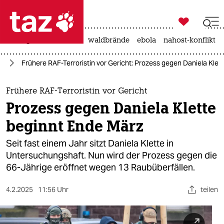

taz zahl ich
niedrigwasser
rente
waldbrände
ebola
nahost-konflikt

taz zahl ich
AF
Frühere RAF-Terroristin vor Gericht: Prozess gegen Daniela Klet
taz zahl ich
themen
Frühere RAF-Terroristin vor Gericht
Prozess gegen Daniela Klette
politik
beginnt Ende März
öko
Seit fast einem Jahr sitzt Daniela Klette in
Untersuchungshaft. Nun wird der Prozess gegen die
gesellschaft
66-Jährige eröffnet wegen 13 Raubüberfällen.
kultur
4.2.2025
11:56 Uhr
teilen
sport