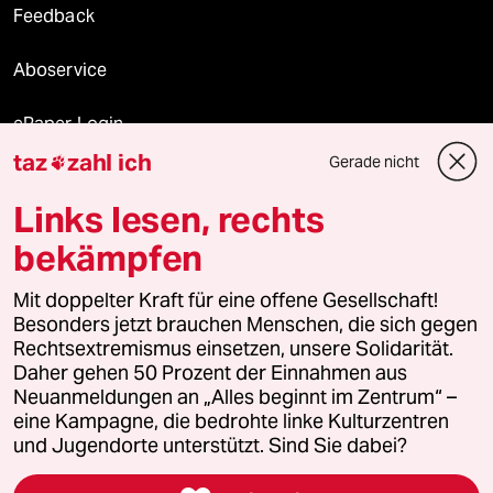
Feedback
Aboservice
ePaper Login
taz
zahl ich
Gerade nicht

Downloads für Abonnierende
Links lesen, rechts
bekämpfen
© 2026 taz Verlags und Vertriebs GmbH
Alle Rechte vorbehalten. Bei rechtlichen Fragen oder für Genehmigungen
Mit doppelter Kraft für eine offene Gesellschaft!
wenden Sie sich bitte an
lizenzen@taz.de
Besonders jetzt brauchen Menschen, die sich gegen
Rechtsextremismus einsetzen, unsere Solidarität.
Daher gehen 50 Prozent der Einnahmen aus
Feedback
Redaktionsstatut
Kommune-Richtlinien
KI-
Neuanmeldungen an „Alles beginnt im Zentrum“ –
eine Kampagne, die bedrohte linke Kulturzentren
Leitlinie
Informant
Datenschutz
Impressum
AGB
und Jugendorte unterstützt. Sind Sie dabei?
Seitenwende
Einwilligungen widerrufen (Ads)