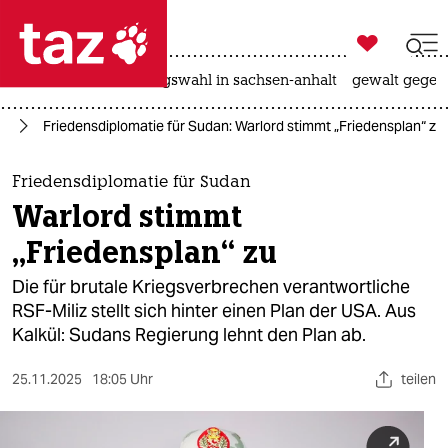

taz zahl ich
hitze
surfen
landtagswahl in sachsen-anhalt
gewalt gegen

taz zahl ich
an
Friedensdiplomatie für Sudan: Warlord stimmt „Friedensplan“ zu
taz zahl ich
themen
Friedensdiplomatie für Sudan
Warlord stimmt
politik
„Friedensplan“ zu
öko
Die für brutale Kriegsverbrechen verantwortliche
RSF-Miliz stellt sich hinter einen Plan der USA. Aus
gesellschaft
Kalkül: Sudans Regierung lehnt den Plan ab.
kultur
25.11.2025
18:05 Uhr
teilen
sport