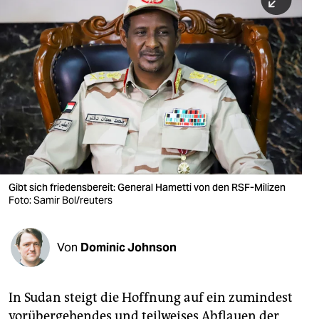
berlin
nord
wahrheit
verlag
verlag
veranstaltungen
shop
Gibt sich friedensbereit: General Hametti von den RSF-Milizen
Foto: Samir Bol/reuters
fragen & hilfe
unterstützen
Von
Dominic Johnson
abo
genossenschaft
In Sudan steigt die Hoffnung auf ein zumindest
vorübergehendes und teilweises Abflauen der