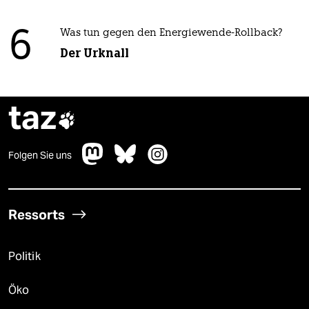
6
Was tun gegen den Energiewende-Rollback?
Der Urknall
taz

Folgen Sie uns
Ressorts
Politik
Öko