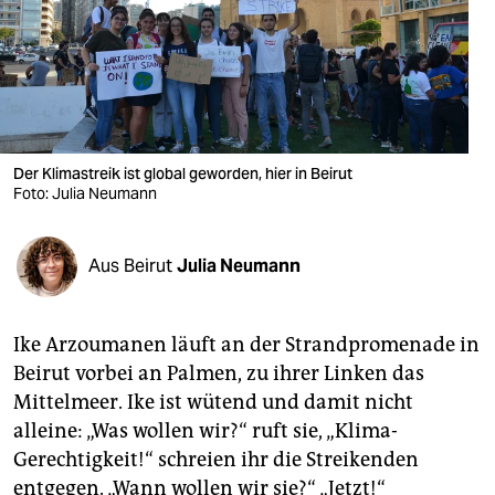
berlin
nord
wahrheit
verlag
Der Klimastreik ist global geworden, hier in Beirut
Foto: Julia Neumann
verlag
veranstaltungen
Aus Beirut
Julia Neumann
shop
fragen & hilfe
Ike Arzoumanen läuft an der Strandpromenade in
unterstützen
Beirut vorbei an Palmen, zu ihrer Linken das
Mittelmeer. Ike ist wütend und damit nicht
abo
alleine: „Was wollen wir?“ ruft sie, „Klima-
genossenschaft
Gerechtigkeit!“ schreien ihr die Streikenden
entgegen. „Wann wollen wir sie?“ „Jetzt!“