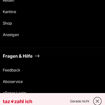
Reisen
Kantine
Shop
Anzeigen
Fragen & Hilfe
Feedback
Aboservice
ePaper Login
taz
zahl ich
Gerade nicht

Downloads für Abonnierende