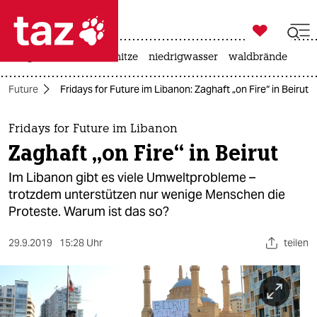

taz zahl ich
krieg in der ukraine
hitze
niedrigwasser
waldbrände

taz zahl ich
or Future
Fridays for Future im Libanon: Zaghaft „on Fire“ in Beirut
taz zahl ich
themen
Fridays for Future im Libanon
Zaghaft „on Fire“ in Beirut
politik
Im Libanon gibt es viele Umweltprobleme –
öko
trotzdem unterstützen nur wenige Menschen die
Proteste. Warum ist das so?
gesellschaft
29.9.2019
15:28 Uhr
teilen
kultur
sport