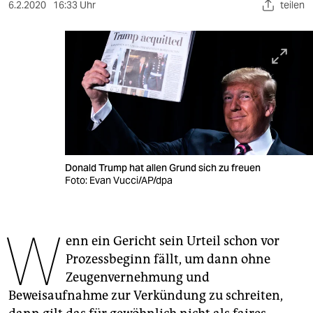
berlin
6.2.2020
16:33 Uhr
teilen
nord
wahrheit
verlag
verlag
veranstaltungen
Donald Trump hat allen Grund sich zu freuen
shop
Foto: Evan Vucci/AP/dpa
fragen & hilfe
W
unterstützen
enn ein Gericht sein Urteil schon vor
Prozessbeginn fällt, um dann ohne
abo
Zeugenvernehmung und
genossenschaft
Beweisaufnahme zur Verkündung zu schreiten,