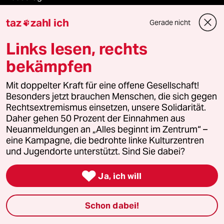
taz
zahl ich
Die Seitenwende
Gerade nicht

Links lesen, rechts
Stellen
bekämpfen
Presse
Mit doppelter Kraft für eine offene Gesellschaft!
Besonders jetzt brauchen Menschen, die sich gegen
Rechtsextremismus einsetzen, unsere Solidarität.
Unterstützen
Daher gehen 50 Prozent der Einnahmen aus
Neuanmeldungen an „Alles beginnt im Zentrum“ –
eine Kampagne, die bedrohte linke Kulturzentren
abo
und Jugendorte unterstützt. Sind Sie dabei?
genossenschaft

Ja, ich will
taz zahl ich
Schon dabei!
recherchefonds ausland