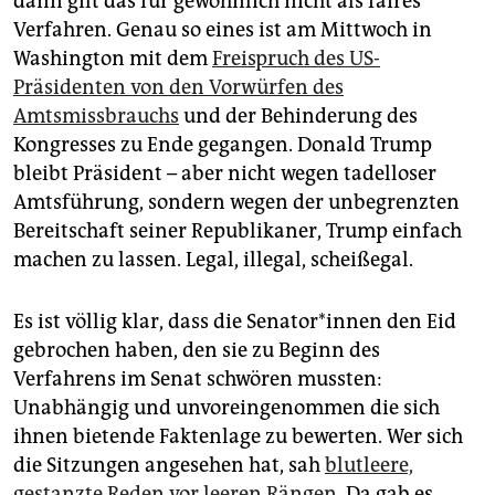
dann gilt das für gewöhnlich nicht als faires
epaper login
Verfahren. Genau so eines ist am Mittwoch in
Washington mit dem
Freispruch des US-
Präsidenten von den Vorwürfen des
Amtsmissbrauchs
und der Behinderung des
Kongresses zu Ende gegangen. Donald Trump
bleibt Präsident – aber nicht wegen tadelloser
Amtsführung, sondern wegen der unbegrenzten
Bereitschaft seiner Republikaner, Trump einfach
machen zu lassen. Legal, illegal, scheißegal.
Es ist völlig klar, dass die Senator*innen den Eid
gebrochen haben, den sie zu Beginn des
Verfahrens im Senat schwören mussten:
Unabhängig und unvoreingenommen die sich
ihnen bietende Faktenlage zu bewerten. Wer sich
die Sitzungen angesehen hat, sah
blutleere,
gestanzte Reden vor leeren Rängen
. Da gab es