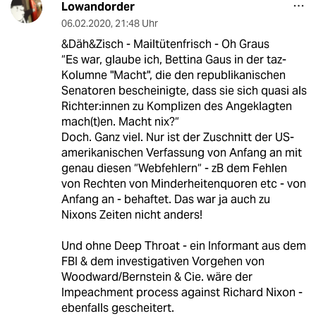
Lowandorder
06.02.2020
,
21:48 Uhr
&Däh&Zisch - Mailtütenfrisch - Oh Graus
“Es war, glaube ich, Bettina Gaus in der taz-
Kolumne "Macht", die den republikanischen
Senatoren bescheinigte, dass sie sich quasi als
Richter:innen zu Komplizen des Angeklagten
mach(t)en. Macht nix?“
Doch. Ganz viel. Nur ist der Zuschnitt der US-
amerikanischen Verfassung von Anfang an mit
genau diesen “Webfehlern“ - zB dem Fehlen
von Rechten von Minderheitenquoren etc - von
Anfang an - behaftet. Das war ja auch zu
Nixons Zeiten nicht anders!
Und ohne Deep Throat - ein Informant aus dem
FBI & dem investigativen Vorgehen von
Woodward/Bernstein & Cie. wäre der
Impeachment process against Richard Nixon -
ebenfalls gescheitert.