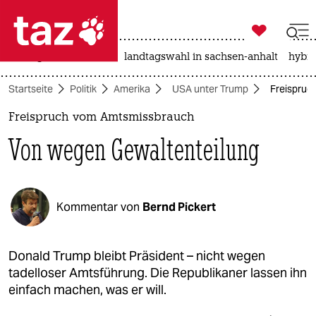

taz zahl ich
niedrigwasser
rente
landtagswahl in sachsen-anhalt
hybri

taz zahl ich
Startseite
Politik
Amerika
USA unter Trump
Freispruc
taz zahl ich
Freispruch vom Amtsmissbrauch
themen
Von wegen Gewaltenteilung
politik
öko
Kommentar von
Bernd Pickert
gesellschaft
kultur
Donald Trump bleibt Präsident – nicht wegen
tadelloser Amtsführung. Die Republikaner lassen ihn
sport
einfach machen, was er will.