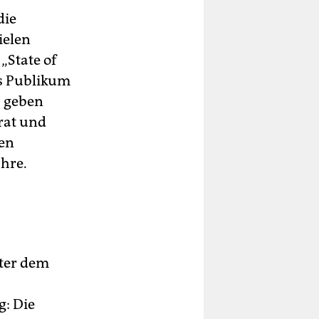
die
ielen
„State of
as Publikum
“ geben
rat und
den
ahre.
nter dem
g: Die