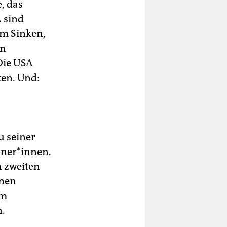
e, das
A sind
am Sinken,
en
Die USA
ten. Und:
u seiner
aner*innen.
n zweiten
nnen
em
n.