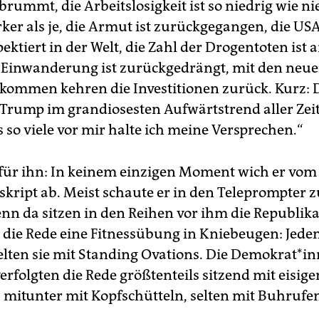
brummt, die Arbeitslosigkeit ist so niedrig wie ni
rker als je, die Armut ist zurückgegangen, die US
ektiert in der Welt, die Zahl der Drogentoten ist 
le Einwanderung ist zurückgedrängt, mit den neu
ommen kehren die Investitionen zurück. Kurz: 
 Trump im grandiosesten Aufwärtstrend aller Zei
 so viele vor mir halte ich meine Versprechen.“
für ihn: In keinem einzigen Moment wich er vom
ript ab. Meist schaute er in den Teleprompter z
enn da sitzen in den Reihen vor ihm die Republik
r die Rede eine Fitnessübung in Kniebeugen: Jede
elten sie mit Standing Ovations. Die Demokrat*i
erfolgten die Rede größtenteils sitzend mit eisig
 mitunter mit Kopfschütteln, selten mit Buhrufe