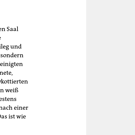
en Saal
e
ileg und
, sondern
reinigten
nete,
kottierten
en weiß
estens
 nach einer
as ist wie