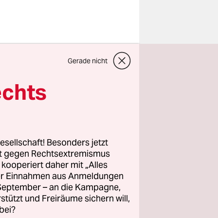
 für sich
Gerade nicht
ttwoch mit
echts
Rede zur
che Chefin
nstrativ
gt das
esellschaft! Besonders jetzt
rt gegen Rechtsextremismus
z kooperiert daher mit „Alles
ller Einnahmen aus Anmeldungen
. September – an die Kampagne,
 Wochen die
rstützt und Freiräume sichern will,
brauch
bei?