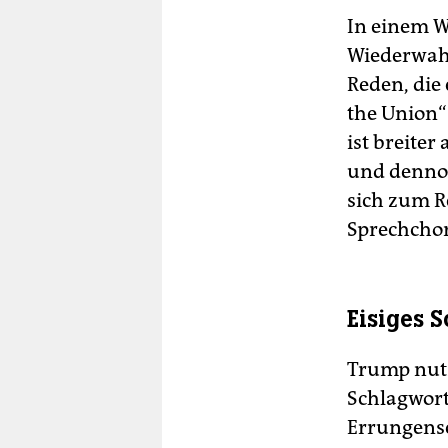
In einem Wa
Wiederwahl 
Reden, die 
the Union“
ist breiter
und dennoc
sich zum R
Sprechchor 
Eisiges 
Trump nutz
Schlagwort
Errungensc