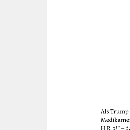
Als Trump b
Medikament
H.R. 3!“ –