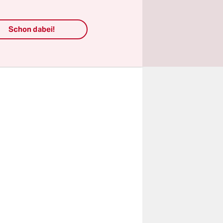
at
4 Stunden
Schon dabei!
 einem
 keinem