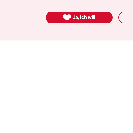
derung des Kongresses anzuklagen
und dem Sen
n, ihn aus dem Amt zu entfernen. Weniger als 2

Ja, ich will
hlussabstimmung im Senat, die am Mittwoch mit
 enden wird, erwähnte Trump das Verfahren mit