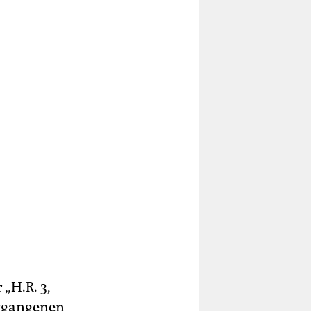
„H.R. 3,
ergangenen