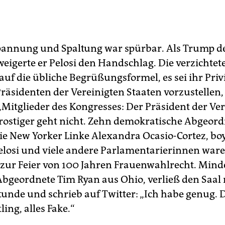
pannung und Spaltung war spürbar. Als Trump d
weigerte er Pelosi den Handschlag. Die verzichtet
auf die übliche Begrüßungsformel, es sei ihr Priv
Präsidenten der Vereinigten Staaten vorzustellen
 „Mitglieder des Kongresses: Der Präsident der Ve
Frostiger geht nicht. Zehn demokratische Abgeord
ie New Yorker Linke Alexandra Ocasio-Cortez, boy
Pelosi und viele andere Parlamentarierinnen war
– zur Feier von 100 Jahren Frauenwahlrecht. Mind
 Abgeordnete Tim Ryan aus Ohio, verließ den Saal
unde und schrieb auf Twitter: „Ich habe genug. D
ling, alles Fake.“