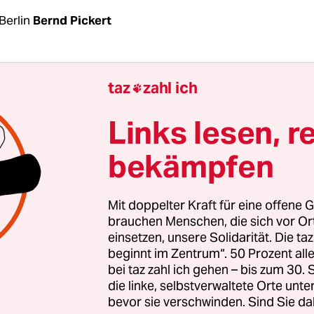
Berlin
Bernd Pickert
nsehmoment wollte Donald Trump eigentlich ganz
taz
zahl ich

r es kam anders. Als Trump in der Nacht zum Mi
 „Das Beste kommt erst noch“ und der üblichen
Links lesen, r
mel, Gott möge Amerika segnen, seine jährliche 
bekämpfen
ation beendete, stand hinter ihm die demokratis
ententanhauses, Nancy Pelosi – und zerriss demo
nuskript. Über die politische Lage der Nation sa
Mit doppelter Kraft für eine offene G
ls Trumps 78 Minuten lange Rede zuvor.
brauchen Menschen, die sich vor O
einsetzen, unsere Solidarität. Die ta
beginnt im Zentrum“. 50 Prozent a
ach vor Senator*innen und Abgeordneten im
bei taz zahl ich gehen – bis zum 30
ntenhaus. Im gleichen Saal hatte vor gut sieben
die linke, selbstverwaltete Orte unte
che Mehrheit beschlossen, ihn wegen
Amtsmiss
bevor sie verschwinden. Sind Sie da