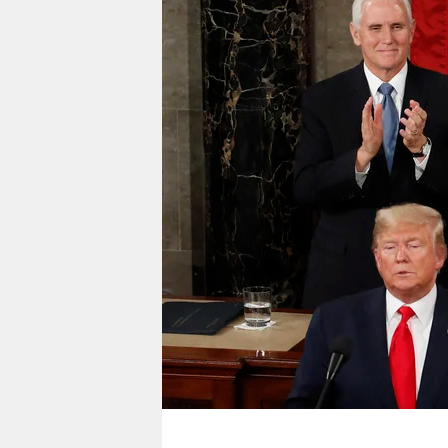
berlin
nord
wahrheit
verlag
verlag
veranstaltungen
shop
fragen & hilfe
unterstützen
abo
genossenschaft