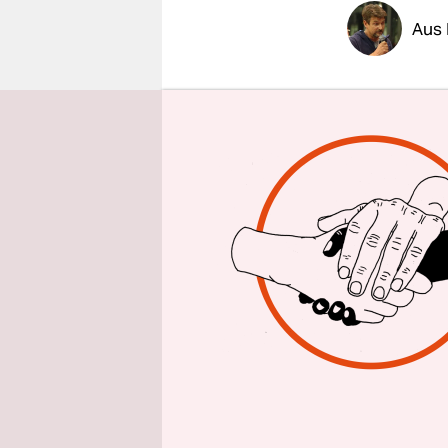
epaper login
Aus 
Diesen Fer
haben. Abe
den Worten
Schlussfor
Lage der N
des Repräs
das Redema
mehr aus a
Trump spr
Repräsenta
demokratis