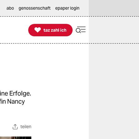
abo
genossenschaft
epaper login

taz zahl ich
taz zahl ich
ine Erfolge.
fin Nancy
teilen