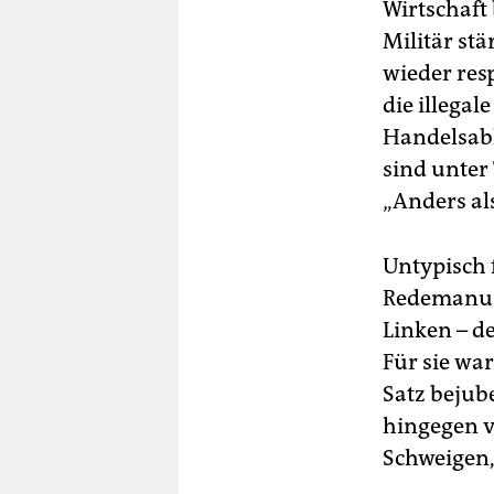
Wirtschaft 
Militär stä
wieder resp
die illega
Handelsabk
sind unter
„Anders als
Untypisch 
Redemanusk
Linken – d
Für sie wa
Satz bejub
hingegen v
Schweigen,