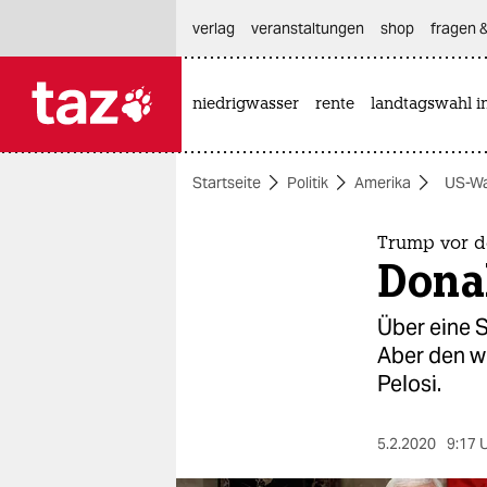
hautnavigation anspringen
hauptinhalt anspringen
footer anspringen
verlag
veranstaltungen
shop
fragen &
niedrigwasser
rente
landtagswahl i

taz zahl ich
taz zahl ich
Startseite
Politik
Amerika
US-Wa
themen
politik
Trump vor 
Dona
öko
Über eine S
gesellschaft
Aber den w
Pelosi.
kultur
sport
5.2.2020
9:17 