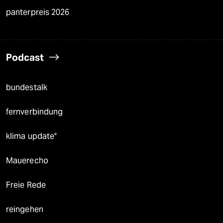
panterpreis 2026
Podcast
bundestalk
fernverbindung
klima update°
Mauerecho
Freie Rede
reingehen