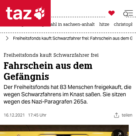

taz zahl ich
iran-krieg
landtagswahl in sachsen-anhalt
hitze
christophe

taz zahl ich
ut
Freiheitsfonds kauft Schwarzfahrer frei: Fahrschein aus dem Ge
taz zahl ich
themen
Freiheitsfonds kauft Schwarzfahrer frei
Fahrschein aus dem
politik
Gefängnis
öko
Der Freiheitsfonds hat 83 Menschen freigekauft, die
wegen Schwarzfahrens im Knast saßen. Sie sitzen
gesellschaft
wegen des Nazi-Paragrafen 265a.
kultur
16.12.2021
17:45 Uhr
teilen
sport