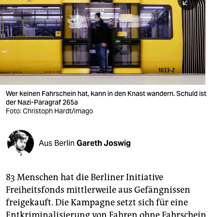
berlin
nord
wahrheit
verlag
verlag
Wer keinen Fahrschein hat, kann in den Knast wandern. Schuld ist
der Nazi-Paragraf 265a
veranstaltungen
Foto: Christoph Hardt/imago
shop
fragen & hilfe
Aus Berlin
Gareth Joswig
unterstützen
83 Menschen hat die Berliner Initiative
abo
Freiheitsfonds mittlerweile aus Gefängnissen
genossenschaft
freigekauft. Die Kampagne setzt sich für eine
Entkriminalisierung von Fahren ohne Fahrschein