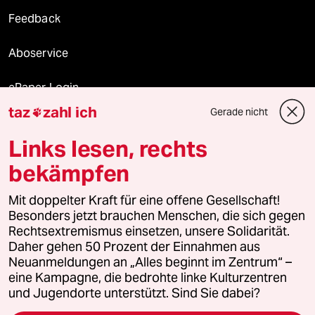
Feedback
Aboservice
ePaper Login
taz
zahl ich
Gerade nicht

Downloads für Abonnierende
Links lesen, rechts
bekämpfen
© 2026 taz Verlags und Vertriebs GmbH
Mit doppelter Kraft für eine offene Gesellschaft!
Alle Rechte vorbehalten. Bei rechtlichen Fragen oder für Genehmigungen
wenden Sie sich bitte an
lizenzen@taz.de
Besonders jetzt brauchen Menschen, die sich gegen
Rechtsextremismus einsetzen, unsere Solidarität.
Daher gehen 50 Prozent der Einnahmen aus
Feedback
Redaktionsstatut
Kommune-Richtlinien
KI-
Neuanmeldungen an „Alles beginnt im Zentrum“ –
eine Kampagne, die bedrohte linke Kulturzentren
Leitlinie
Informant
Datenschutz
Impressum
AGB
und Jugendorte unterstützt. Sind Sie dabei?