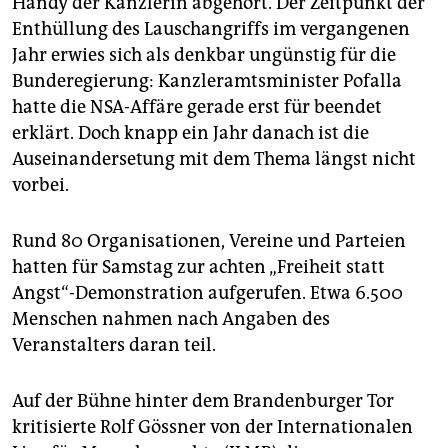
Handy der Kanzlerin abgehört. Der Zeitpunkt der
epaper login
Enthüllung des Lauschangriffs im vergangenen
Jahr erwies sich als denkbar ungünstig für die
Bunderegierung: Kanzleramtsminister Pofalla
hatte die NSA-Affäre gerade erst für beendet
erklärt. Doch knapp ein Jahr danach ist die
Auseinandersetung mit dem Thema längst nicht
vorbei.
Rund 80 Organisationen, Vereine und Parteien
hatten für Samstag zur achten „Freiheit statt
Angst“-Demonstration aufgerufen. Etwa 6.500
Menschen nahmen nach Angaben des
Veranstalters daran teil.
Auf der Bühne hinter dem Brandenburger Tor
kritisierte Rolf Gössner von der Internationalen