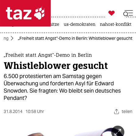

taz zahl ich
krieg in der ukraine
hitze
us-demokraten
nahost-konflikt

taz zahl ich
hung
„Freiheit statt Angst“-Demo in Berlin: Whistleblower gesucht
taz zahl ich
themen
„Freiheit statt Angst“-Demo in Berlin
Whistleblower gesucht
politik
6.500 protestierten am Samstag gegen
öko
Überwachung und forderten Asyl für Edward
Snowden. Sie fragten: Wo bleibt sein deutsches
gesellschaft
Pendant?
kultur
31.8.2014
10:58 Uhr
teilen
sport