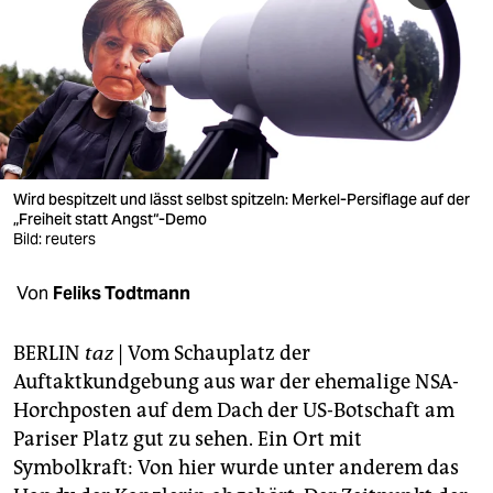
berlin
nord
wahrheit
verlag
verlag
Wird bespitzelt und lässt selbst spitzeln: Merkel-Persiflage auf der
„Freiheit statt Angst“-Demo
veranstaltungen
Bild: reuters
shop
Von
Feliks Todtmann
fragen & hilfe
BERLIN
taz
| Vom Schauplatz der
unterstützen
Auftaktkundgebung aus war der ehemalige NSA-
Horchposten auf dem Dach der US-Botschaft am
abo
Pariser Platz gut zu sehen. Ein Ort mit
genossenschaft
Symbolkraft: Von hier wurde unter anderem das