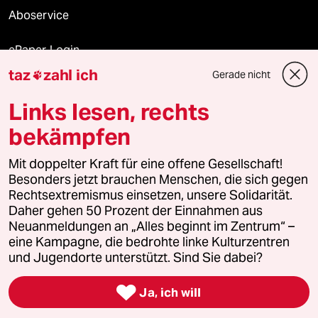
Aboservice
ePaper Login
taz
zahl ich
Gerade nicht

Downloads für Abonnierende
Links lesen, rechts
bekämpfen
© 2026 taz Verlags und Vertriebs GmbH
Mit doppelter Kraft für eine offene Gesellschaft!
Alle Rechte vorbehalten. Bei rechtlichen Fragen oder für Genehmigungen
wenden Sie sich bitte an
lizenzen@taz.de
Besonders jetzt brauchen Menschen, die sich gegen
Rechtsextremismus einsetzen, unsere Solidarität.
Daher gehen 50 Prozent der Einnahmen aus
Feedback
Redaktionsstatut
Kommune-Richtlinien
KI-
Neuanmeldungen an „Alles beginnt im Zentrum“ –
eine Kampagne, die bedrohte linke Kulturzentren
Leitlinie
Informant
Datenschutz
Impressum
AGB
und Jugendorte unterstützt. Sind Sie dabei?
Seitenwende
Einwilligungen widerrufen (Ads)

Ja, ich will