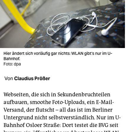
berlin
nord
wahrheit
verlag
verlag
Hier ändert sich vorläufig gar nichts: WLAN gibt‘s nur im U-
Bahnhof.
veranstaltungen
Foto: dpa
shop
Von
Claudius Prößer
fragen & hilfe
Webseiten, die sich in Sekundenbruchteilen
unterstützen
aufbauen, smoothe Foto-Uploads, ein E-Mail-
Versand, der flutscht – all das ist im Berliner
abo
Untergrund nicht selbstverständlich. Nur im U-
genossenschaft
Bahnhof Osloer Straße: Dort testet die BVG seit