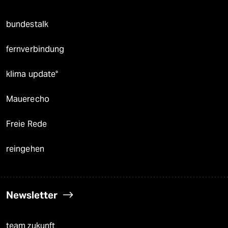
bundestalk
fernverbindung
klima update°
Mauerecho
Freie Rede
reingehen
Newsletter
team zukunft