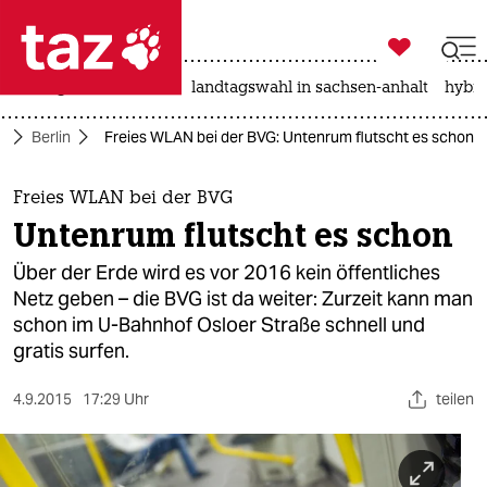

taz zahl ich
niedrigwasser
rente
landtagswahl in sachsen-anhalt
hybri

taz zahl ich
e
Berlin
Freies WLAN bei der BVG: Untenrum flutscht es schon
taz zahl ich
themen
Freies WLAN bei der BVG
Untenrum flutscht es schon
politik
Über der Erde wird es vor 2016 kein öffentliches
öko
Netz geben – die BVG ist da weiter: Zurzeit kann man
schon im U-Bahnhof Osloer Straße schnell und
gesellschaft
gratis surfen.
kultur
4.9.2015
17:29 Uhr
teilen
sport