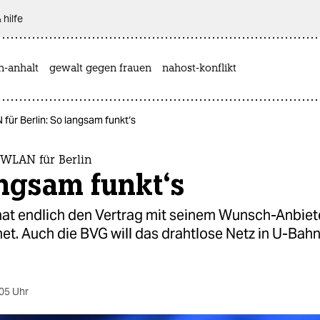
 hilfe
n-anhalt
gewalt gegen frauen
nahost-konflikt
für Berlin: So langsam funkt‘s
 WLAN für Berlin
ngsam funkt‘s
hat endlich den Vertrag mit seinem Wunsch-Anbiet
et. Auch die BVG will das drahtlose Netz in U-Bah
05 Uhr