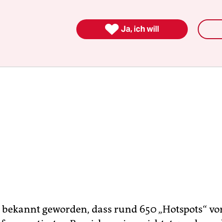
ckende Abdeckung gebe.

Ja, ich will
r bekannt geworden, dass rund 650 „Hotspots“ vor