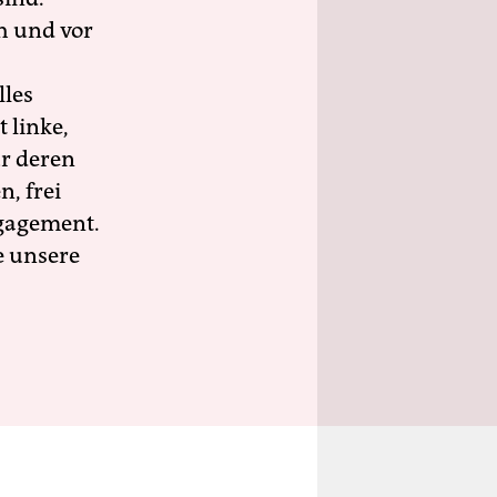
h und vor
lles
 linke,
ür deren
n, frei
ngagement.
e unsere