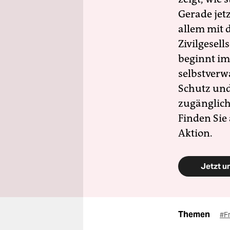
Gerade jet
allem mit d
Zivilgesell
beginnt im
selbstverw
Schutz und 
zugänglich
Finden Sie
Aktion.
Jetzt u
Themen
#F