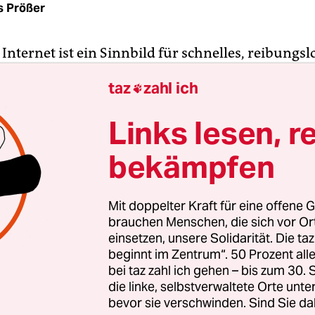
s Prößer
Internet ist ein Sinnbild für schnelles, reibungsl
ren. Beim Aufbau eines öffentlichen WLAN in Ber
taz
zahl ich

an dagegen das Knirschen rostiger Zahnräder z
mmt das Projekt voran. Als es im Juli hieß, der S
Links lesen, r
l GmbH aus Fürth endlich den passenden Anbiete
schien alles sich zu fügen. Nun hat es wieder Mo
bekämpfen
um einen Vertrag abzuschließen. Das bestätigte d
lei am Donnerstag.
Mit doppelter Kraft für eine offene G
brauchen Menschen, die sich vor O
en detaillierte Absprachen nötig, sagte Senatsspr
einsetzen, unsere Solidarität. Die ta
beginnt im Zentrum“. 50 Prozent a
chodrowski zur taz. Über die konkreten „Hotspots
bei taz zahl ich gehen – bis zum 30
te der Router – lasse sich noch nichts sagen. Klar 
die linke, selbstverwaltete Orte unte
nere Innenstadt“ gehe, es aber auch dort keine
bevor sie verschwinden. Sind Sie da