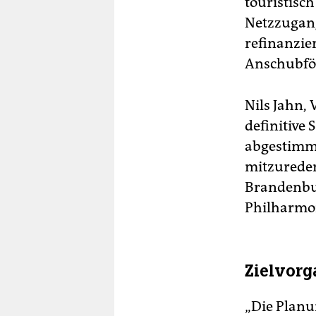
touristisc
Netzzugang
refinanzie
Anschubfö
Nils Jahn, 
definitive
abgestimmt
mitzureden
Brandenbur
Philharmon
Zielvorg
„Die Planun