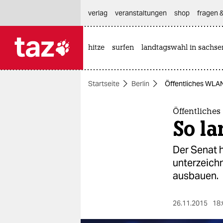
hautnavigation anspringen
hauptinhalt anspringen
footer anspringen
verlag
veranstaltungen
shop
fragen &
hitze
surfen
landtagswahl in sachse

taz zahl ich
taz zahl ich
Startseite
Berlin
Öffentliches WLAN 
themen
politik
Öffentliches
So la
öko
Der Senat 
gesellschaft
unterzeichn
ausbauen.
kultur
sport
26.11.2015
18: