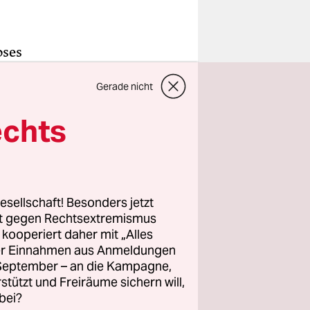
oses
lin
Gerade nicht
uhören, so
enat habe
echts
r
nate
ie
esellschaft! Besonders jetzt
rt gegen Rechtsextremismus
echer
z kooperiert daher mit „Alles
ller Einnahmen aus Anmeldungen
“ – also
. September – an die Kampagne,
sei, dass es
rstützt und Freiräume sichern will,
bei?