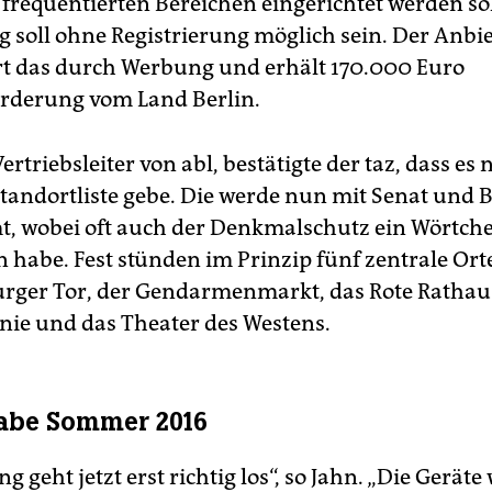
h frequentierten Bereichen eingerichtet werden so
 soll ohne Registrierung möglich sein. Der Anbie
rt das durch Werbung und erhält 170.000 Euro
rderung vom Land Berlin.
Vertriebsleiter von abl, bestätigte der taz, dass es
 Standortliste gebe. Die werde nun mit Senat und 
, wobei oft auch der Denkmalschutz ein Wörtch
 habe. Fest stünden im Prinzip fünf zentrale Orte
ger Tor, der Gendarmenmarkt, das Rote Rathaus
ie und das Theater des Westens.
abe Sommer 2016
g geht jetzt erst richtig los“, so Jahn. „Die Gerät