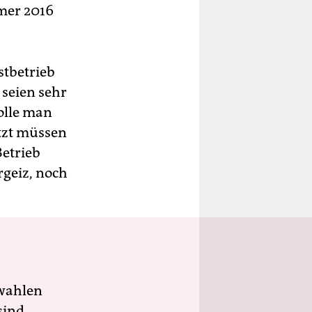
mmer 2016
stbetrieb
 seien sehr
olle man
etzt müssen
Betrieb
rgeiz, noch
wahlen
sind.