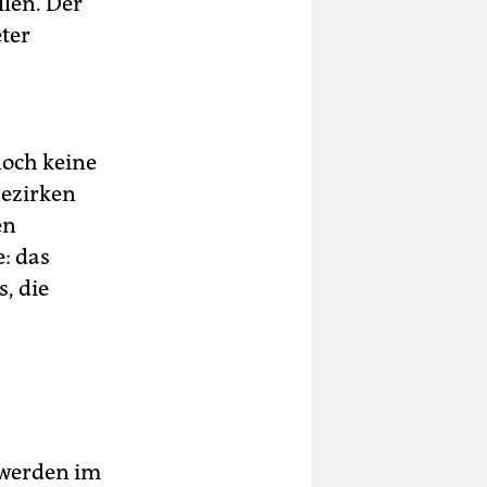
llen. Der
ter
 noch keine
Bezirken
en
: das
, die
e werden im