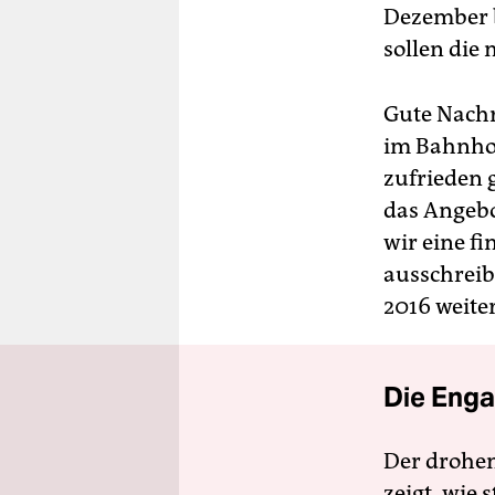
Dezember b
sollen die
Gute Nachr
im Bahnhof 
zufrieden 
das Angebo
wir eine f
ausschreib
2016 weite
Die Enga
Der drohe
zeigt, wie