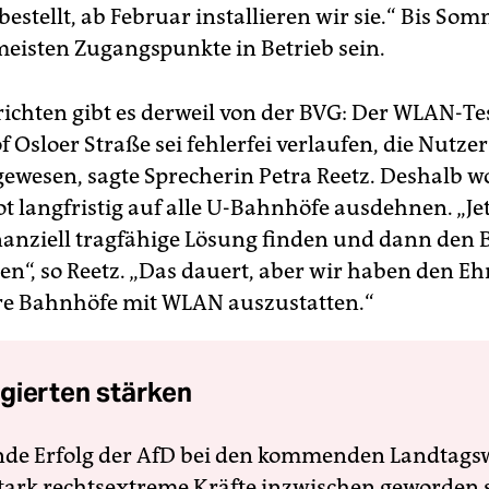
estellt, ab Februar installieren wir sie.“ Bis So
 meisten Zugangspunkte in Betrieb sein.
ichten gibt es derweil von der BVG: Der WLAN-Te
Osloer Straße sei fehlerfei verlaufen, die Nutzer
gewesen, sagte Sprecherin Petra Reetz. Deshalb w
t langfristig auf alle U-Bahnhöfe ausdehnen. „J
inanziell tragfähige Lösung finden und dann den 
en“, so Reetz. „Das dauert, aber wir haben den Eh
re Bahnhöfe mit WLAN auszustatten.“
gierten stärken
nde Erfolg der AfD bei den kommenden Landtags
 stark rechtsextreme Kräfte inzwischen geworden 