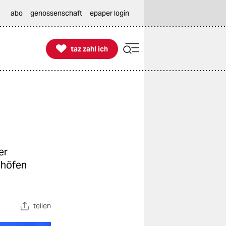
abo
genossenschaft
epaper login

taz zahl ich
taz zahl ich
er
nhöfen
teilen