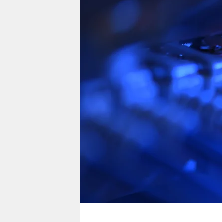
berlin
nord
wahrheit
verlag
verlag
veranstaltungen
shop
fragen & hilfe
unterstützen
abo
genossenschaft