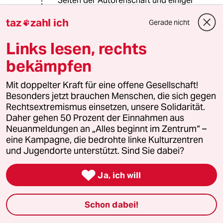
Seiten der Autorenschaft und einiger
Kommentatoren gerne andichten
taz
zahl ich
möchte.
Gerade nicht

Links lesen, rechts
bekämpfen
Die einzigen Menschen von denen
man normalerweise verlangt das sie
Mit doppelter Kraft für eine offene Gesellschaft!
ihr Leben für die Wahrung der Rechte
Besonders jetzt brauchen Menschen, die sich gegen
Dritter aufs Spiel setzen sind
Rechtsextremismus einsetzen, unsere Solidarität.
Soldaten.
Daher gehen 50 Prozent der Einnahmen aus
Neuanmeldungen an „Alles beginnt im Zentrum“ –
Wollen Sie mit ihren maximal-
eine Kampagne, die bedrohte linke Kulturzentren
Positionen etwa andeuten das wir in
und Jugendorte unterstützt. Sind Sie dabei?
Saudi-Arabien einfallen sollten und
das jeder der in diesem Feldzug kein

Ja, ich will
Soldat ist Menschenrechte für
"überflüssigen Luxus" hält? Dann
greifen Sie mal zu den Waffen,...
Schon dabei!
Kommentar gekürzt. Bitte bleiben Sie