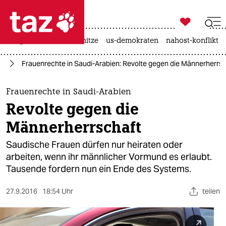

taz zahl ich
krieg in der ukraine
hitze
us-demokraten
nahost-konflikt

taz zahl ich
st
Frauenrechte in Saudi-Arabien: Revolte gegen die Männerherrs
taz zahl ich
themen
Frauenrechte in Saudi-Arabien
Revolte gegen die
politik
Männerherrschaft
öko
Saudische Frauen dürfen nur heiraten oder
arbeiten, wenn ihr männlicher Vormund es erlaubt.
gesellschaft
Tausende fordern nun ein Ende des Systems.
kultur
27.9.2016
18:54 Uhr
teilen
sport