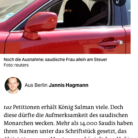
berlin
nord
wahrheit
verlag
verlag
Noch die Ausnahme: saudische Frau allein am Steuer
Foto: reuters
veranstaltungen
shop
Aus Berlin
Jannis Hagmann
fragen & hilfe
unterstützen
taz
Petitionen erhält König Salman viele. Doch
diese dürfte die Aufmerksamkeit des saudischen
abo
Monarchen wecken. Mehr als 14.000 Saudis haben
genossenschaft
ihren Namen unter das Schriftstück gesetzt, das