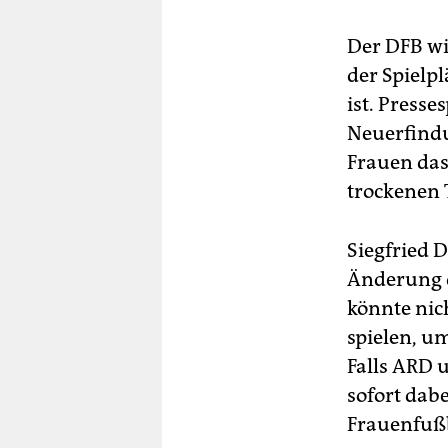
Der DFB wil
der Spielp
ist. Presse
Neuerfindu
Frauen das
trockenen 
Siegfried 
Änderung d
könnte nic
spielen, u
Falls ARD 
sofort dabe
Frauenfußb