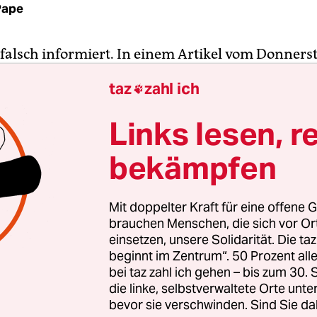
Pape
 falsch informiert. In einem Artikel vom Donners
das Blatt über "konkrete Pläne" zwischen dem DFB
taz
zahl ich

ig Frauen-Fußball in der
Sportschau
am Samstag 
Links lesen, r
rd in der Frauen-Bundesliga überwiegend am S
bekämpfen
hr gespielt. Der falsche Tag, um bei der samstägl
ab 18 Uhr in die Berichterstattung aufgenomme
tuell zeigen ausschließlich die Regionalprogra
Mit doppelter Kraft für eine offene G
ie
ZDF-Sport-Reportage
am Sonntag (bisweilen) Spi
brauchen Menschen, die sich vor O
ale Plattform
Sportschau
, mit zuletzt durchschnit
einsetzen, unsere Solidarität. Die ta
beginnt im Zentrum“. 50 Prozent a
Zuschauern, bleibt ihr bisher verwehrt.
bei taz zahl ich gehen – bis zum 30
die linke, selbstverwaltete Orte unte
bevor sie verschwinden. Sind Sie da