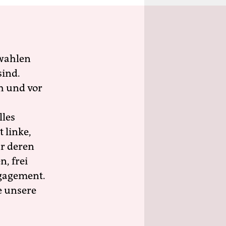
wahlen
sind.
h und vor
lles
 linke,
ür deren
n, frei
ngagement.
e unsere