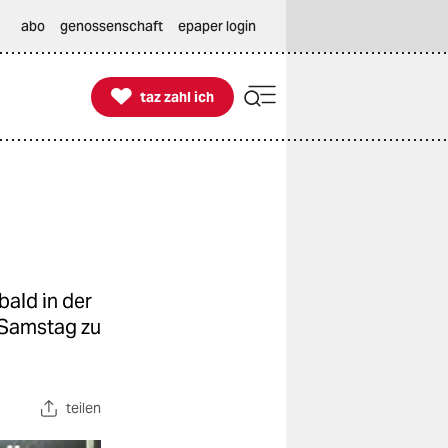
abo
genossenschaft
epaper login

taz zahl ich
taz zahl ich
bald in der
m Samstag zu
teilen