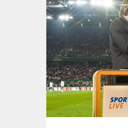
berlin
nord
wahrheit
verlag
verlag
veranstaltungen
shop
fragen & hilfe
unterstützen
abo
genossenschaft