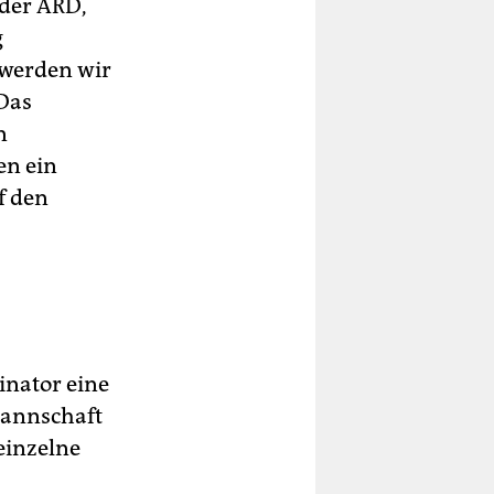
 der ARD,
g
 werden wir
Das
n
en ein
f den
inator eine
mannschaft
einzelne