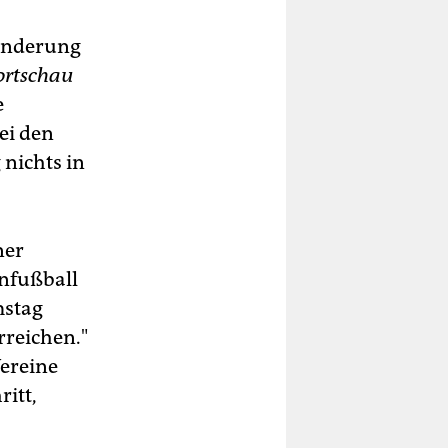
 Änderung
ortschau
e
ei den
 nichts in
ner
nfußball
mstag
rreichen."
Vereine
ritt,