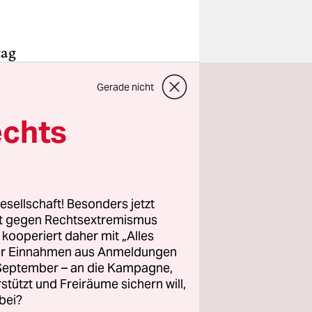
tag
 und der
Gerade nicht
zu senden.
echts
onntag um
ichen
n zu
mme der
esellschaft! Besonders jetzt
ele. Die
rt gegen Rechtsextremismus
tlich 5,6
z kooperiert daher mit „Alles
ller Einnahmen aus Anmeldungen
. September – an die Kampagne,
rstützt und Freiräume sichern will,
bei?