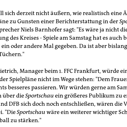
l sich derzeit nicht äußern, wie realistisch eine
läne zu Gunsten einer Berichterstattung in der
Sp
sprecher Niels Barnhofer sagt: "Es wäre ja nicht di
ng des Kreises - Spiele am Samstag hat es auch b
 ein oder andere Mal gegeben. Da ist aber bislang
Tüchern."
Dietrich, Manager beim 1. FFC Frankfurt, würde ei
er Spielpläne nicht im Wege stehen: "Dem Fraue
hts besseres passieren. Wir würden gerne am Sa
m über die
Sportschau
ein größeres Publikum zu e
und DFB sich doch noch entschließen, wären die 
i. "Die
Sportschau
wäre ein weiterer wichtiger Sch
all zu stärken."