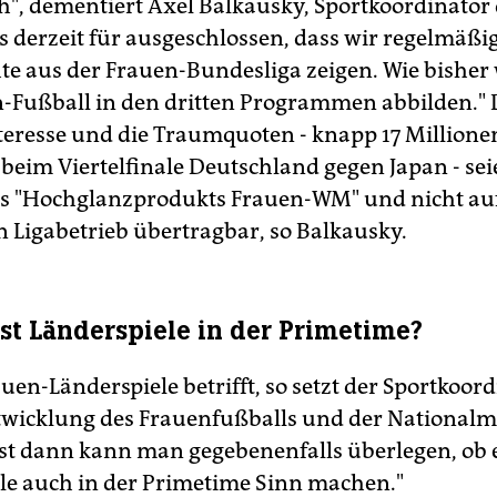
sch", dementiert Axel Balkausky, Sportkoordinator
es derzeit für ausgeschlossen, dass wir regelmäßi
hte aus der Frauen-Bundesliga zeigen. Wie bisher
-Fußball in den dritten Programmen abbilden." 
nteresse und die Traumquoten - knapp 17 Millione
beim Viertelfinale Deutschland gegen Japan - sei
es "Hochglanzprodukts Frauen-WM" und nicht au
n Ligabetrieb übertragbar, so Balkausky.
t Länderspiele in der Primetime?
uen-Länderspiele betrifft, so setzt der Sportkoord
twicklung des Frauenfußballs und der National
rst dann kann man gegebenenfalls überlegen, ob 
le auch in der Primetime Sinn machen."