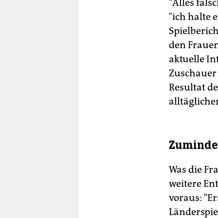
"Alles fal
"ich halte 
Spielberic
den Frauen
aktuelle I
Zuschauer 
Resultat d
alltägliche
Zumindes
Was die Fra
weitere En
voraus: "E
Länderspie