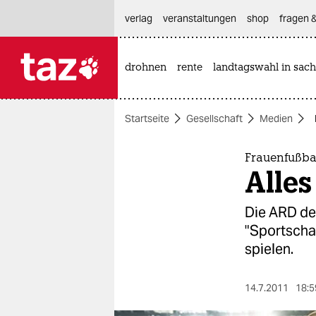
hautnavigation anspringen
hauptinhalt anspringen
footer anspringen
verlag
veranstaltungen
shop
fragen &
drohnen
rente
landtagswahl in sach

taz zahl ich
taz zahl ich
Startseite
Gesellschaft
Medien
themen
politik
Frauenfußba
Alles
öko
Die ARD dem
gesellschaft
"Sportschau
spielen.
kultur
sport
14.7.2011
18:5