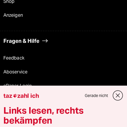
Shop
Anzeigen
Fragen & Hilfe
Feedback
Aboservice
ePaper Login
taz
zahl ich
Gerade nicht

Downloads für Abonnierende
Links lesen, rechts
bekämpfen
© 2026 taz Verlags und Vertriebs GmbH