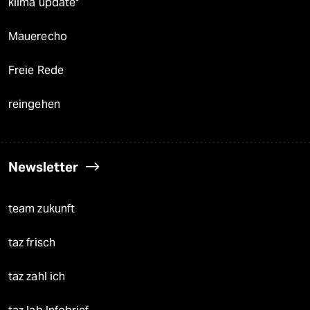
klima update°
Mauerecho
Freie Rede
reingehen
Newsletter
team zukunft
taz frisch
taz zahl ich