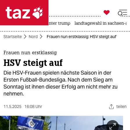

taz zahl ich
nahost-konflikt
usa unter trump
landtagswahl in sachsen-an

taz zahl ich
Startseite
Nord
Frauen nun erstklassig: HSV steigt auf
taz zahl ich
themen
Frauen nun erstklassig
HSV steigt auf
politik
Die HSV-Frauen spielen nächste Saison in der
öko
Ersten Fußball-Bundesliga. Nach dem Sieg am
Sonntag ist ihnen dieser Erfolg am nicht mehr zu
gesellschaft
nehmen.
kultur
11.5.2025
16:08 Uhr
teilen
sport