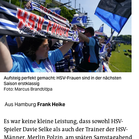
berlin
nord
wahrheit
verlag
verlag
veranstaltungen
Aufsteig perfekt gemacht: HSV-Frauen sind in der nächsten
shop
Saison erstklassig
Foto: Marcus Brandt/dpa
fragen & hilfe
unterstützen
Aus Hamburg
Frank Heike
abo
Es war keine kleine Leistung, dass sowohl HSV-
genossenschaft
Spieler Davie Selke als auch der Trainer der HSV-
Männer, Merlin Polzin, am späten Samstagabend