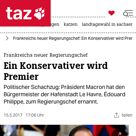

taz zahl ich
ceuta
hitze
bergsteigen
katzen
landtagswahl in sachsen-

taz zahl ich
on
Frankreichs neuer Regierungschef: Ein Konservativer wird Premi
taz zahl ich
themen
Frankreichs neuer Regierungschef
Ein Konservativer wird
politik
Premier
öko
Politischer Schachzug: Präsident Macron hat den
Bürgermeister der Hafenstadt Le Havre, Édouard
gesellschaft
Philippe, zum Regierungschef ernannt.
kultur
15.5.2017
17:06 Uhr
teilen
sport