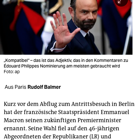
berlin
nord
wahrheit
verlag
verlag
„Kompatibel“ – das ist das Adjektiv, das in den Kommentaren zu
Édouard Philippes Nominierung am meisten gebraucht wird
veranstaltungen
Foto: ap
shop
Aus Paris
Rudolf Balmer
fragen & hilfe
unterstützen
Kurz vor dem Abflug zum Antrittsbesuch in Berlin
hat der französische Staatspräsident Emmanuel
abo
Macron seinen zukünftigen Premierminister
ernannt. Seine Wahl fiel auf den 46-jährigen
genossenschaft
Abgeordneten der Republikaner (LR) und