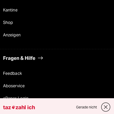
Kantine
Shop
Anzeigen
Fragen & Hilfe
Feedback
Aboservice
ePaper Login
taz
zahl ich
Gerade nicht

Downloads für Abonnierende