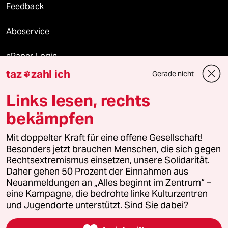
Feedback
Aboservice
ePaper Login
taz
zahl ich
Gerade nicht

Downloads für Abonnierende
Links lesen, rechts
bekämpfen
© 2026 taz Verlags und Vertriebs GmbH
Mit doppelter Kraft für eine offene Gesellschaft!
Alle Rechte vorbehalten. Bei rechtlichen Fragen oder für Genehmigungen
wenden Sie sich bitte an
lizenzen@taz.de
Besonders jetzt brauchen Menschen, die sich gegen
Rechtsextremismus einsetzen, unsere Solidarität.
Daher gehen 50 Prozent der Einnahmen aus
Feedback
Redaktionsstatut
Kommune-Richtlinien
KI-
Neuanmeldungen an „Alles beginnt im Zentrum“ –
eine Kampagne, die bedrohte linke Kulturzentren
Leitlinie
Informant
Datenschutz
Impressum
AGB
und Jugendorte unterstützt. Sind Sie dabei?
Seitenwende
Einwilligungen widerrufen (Ads)