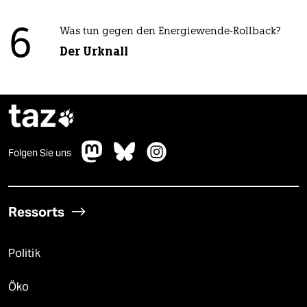
6
Was tun gegen den Energiewende-Rollback?
Der Urknall
taz

Folgen Sie uns
Ressorts
Politik
Öko