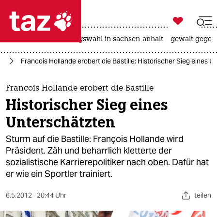

taz zahl ich
hitze
surfen
landtagswahl in sachsen-anhalt
gewalt gegen

taz zahl ich
pa
Francois Hollande erobert die Bastille: Historischer Sieg eines 
taz zahl ich
themen
Francois Hollande erobert die Bastille
Historischer Sieg eines
politik
Unterschätzten
öko
Sturm auf die Bastille: François Hollande wird
Präsident. Zäh und beharrlich kletterte der
gesellschaft
sozialistische Karrierepolitiker nach oben. Dafür hat
er wie ein Sportler trainiert.
kultur
sport
6.5.2012
20:44 Uhr
teilen