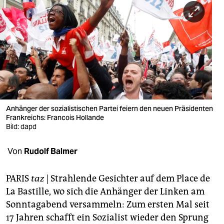
berlin
nord
wahrheit
verlag
verlag
veranstaltungen
Anhänger der sozialistischen Partei feiern den neuen Präsidenten
Frankreichs: Francois Hollande
shop
Bild: dapd
fragen & hilfe
Von
Rudolf Balmer
unterstützen
PARIS
taz
| Strahlende Gesichter auf dem Place de
abo
La Bastille, wo sich die Anhänger der Linken am
Sonntagabend versammeln: Zum ersten Mal seit
genossenschaft
17 Jahren schafft ein Sozialist wieder den Sprung