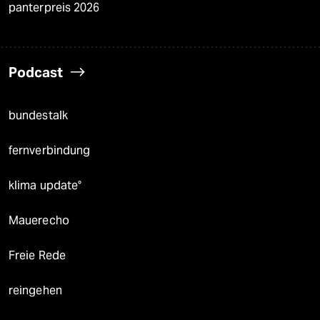
panterpreis 2026
Podcast
bundestalk
fernverbindung
klima update°
Mauerecho
Freie Rede
reingehen