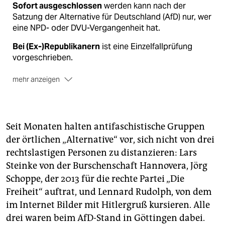
Sofort ausgeschlossen
werden kann nach der
Satzung der Alternative für Deutschland (AfD) nur, wer
eine NPD- oder DVU-Vergangenheit hat.
Bei (Ex-)Republikanern
ist eine Einzelfallprüfung
vorgeschrieben.
mehr anzeigen
Sache der Landesverbände
ist die Mitgliedschaft
mittlerweile.
Seit Monaten halten antifaschistische Gruppen
Auch bei früheren Mitgliedern
der radikal-
islamfeindlichen „Die Freiheit“ Einzelprüfungen
der örtlichen „Alternative“ vor, sich nicht von drei
vorzunehmen, hat die AfD in Baden-Württemberg
rechtslastigen Personen zu distanzieren: Lars
gerade beschlossen.
(as)
Steinke von der Burschenschaft Hannovera, Jörg
Schoppe, der 2013 für die rechte Partei „Die
Freiheit“ auftrat, und Lennard Rudolph, von dem
im Internet Bilder mit Hitlergruß kursieren. Alle
drei waren beim AfD-Stand in Göttingen dabei.