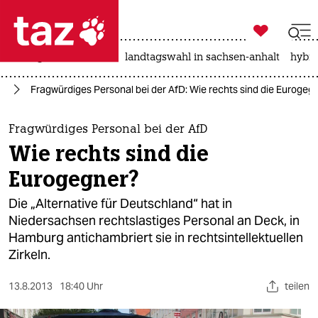

taz zahl ich
niedrigwasser
rente
landtagswahl in sachsen-anhalt
hybri

taz zahl ich
fD
Fragwürdiges Personal bei der AfD: Wie rechts sind die Eurogeg
taz zahl ich
themen
Fragwürdiges Personal bei der AfD
Wie rechts sind die
politik
Eurogegner?
öko
Die „Alternative für Deutschland“ hat in
Niedersachsen rechtslastiges Personal an Deck, in
gesellschaft
Hamburg antichambriert sie in rechtsintellektuellen
Zirkeln.
kultur
sport
13.8.2013
18:40 Uhr
teilen