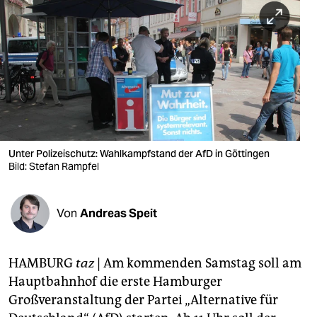
berlin
nord
wahrheit
verlag
verlag
veranstaltungen
Unter Polizeischutz: Wahlkampfstand der AfD in Göttingen
Bild: Stefan Rampfel
shop
fragen & hilfe
Von
Andreas Speit
unterstützen
HAMBURG
taz
| Am kommenden Samstag soll am
abo
Hauptbahnhof die erste Hamburger
genossenschaft
Großveranstaltung der Partei „Alternative für