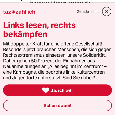
in anderen Ländern, machen die
schlechten Bedingungen hierzulande
taz
zahl ich
Gerade nicht

nicht besser, und sind auch keine
Entschuldigung für
Links lesen, rechts
menschenverachtende Einstellungen,
bekämpfen
wie z.B. Pauschalvorwürfe und
Vorurteile gegenüber einer
bestimmten Bevölkerungsgruppe, da
Mit doppelter Kraft für eine offene Gesellschaft!
helfen dann auch keine auserlesenen
Besonders jetzt brauchen Menschen, die sich gegen
Alibi-Beziehungen mit Menschen, die
Rechtsextremismus einsetzen, unsere Solidarität.
vielleicht ähnlich abstruse Ansichten
Daher gehen 50 Prozent der Einnahmen aus
haben, trotzdem Sie dieser Gruppe
Neuanmeldungen an „Alles beginnt im Zentrum“ –
angehören.
eine Kampagne, die bedrohte linke Kulturzentren
und Jugendorte unterstützt. Sind Sie dabei?

Ja, ich will
Daro
D
21.08.2013
,
20:19 Uhr
@Daro:
Schon dabei!
u 1: Wenn Du deine Unlust, dich mit