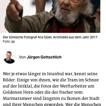
berlin
nord
wahrheit
verlag
Der türkische Fotograf Ara Güler, Archivbild aus dem Jahr 2017
verlag
Foto: ap
veranstaltungen
Von
Jürgen Gottschlich
shop
fragen & hilfe
Wer je etwas länger in Istanbul war, kennt seine
unterstützen
Bilder. Einige von ihnen, wie die Tram im Schnee
auf der İstiklal, die Fotos der Werftarbeiter am
abo
Goldenen Horn oder die der Fischer vom
genossenschaft
Marmarameer sind längsten zu Ikonen der Stadt
und ihrer Menschen geworden. Wer die Menschen