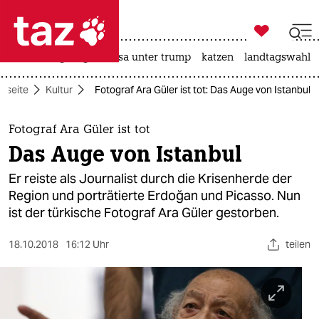

taz zahl ich
hitze
bergsteigen
usa unter trump
katzen
landtagswahl i

taz zahl ich
rtseite
Kultur
Fotograf Ara Güler ist tot: Das Auge von Istanbul
taz zahl ich
themen
Fotograf Ara Güler ist tot
Das Auge von Istanbul
politik
Er reiste als Journalist durch die Krisenherde der
öko
Region und porträtierte Erdoğan und Picasso. Nun
ist der türkische Fotograf Ara Güler gestorben.
gesellschaft
18.10.2018
16:12 Uhr
teilen
kultur
sport