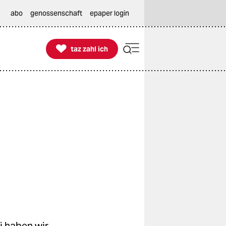
abo
genossenschaft
epaper login

taz zahl ich
taz zahl ich