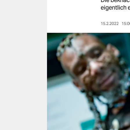
Die beknac
berlin
eigentlich 
nord
15.2.2022
15:0
wahrheit
verlag
verlag
veranstaltungen
shop
fragen & hilfe
unterstützen
abo
genossenschaft