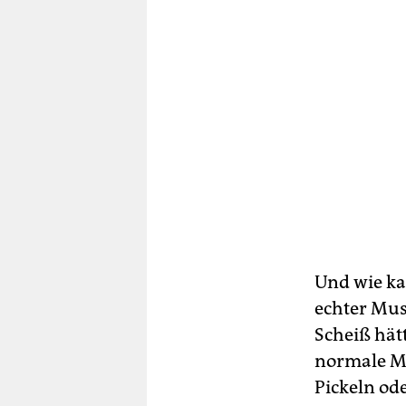
Und wie ka
echter Mus
Scheiß hät
normale Me
Pickeln od