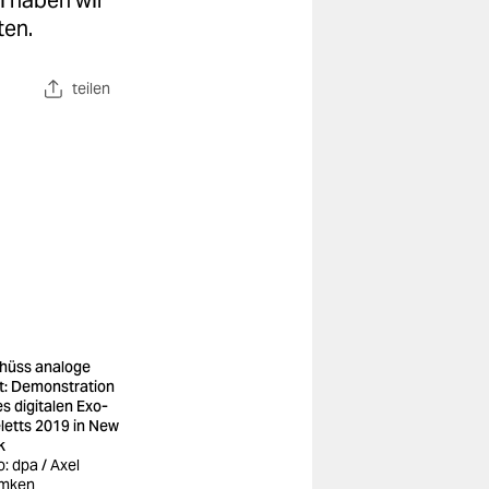
i haben wir
ten.
teilen
hüss analoge
t: Demonstration
es digitalen Exo-
letts 2019 in New
k
o: dpa / Axel
mken