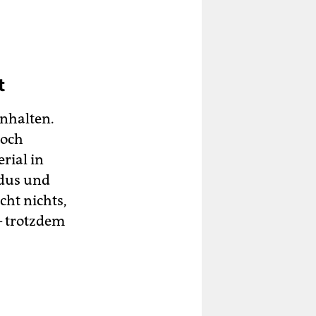
t
nhalten.
loch
rial in
dus und
ht nichts,
– trotzdem