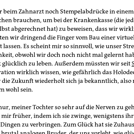
r beim Zahnarzt noch Stempelabdrücke in einem
hen brauchen, um bei der Krankenkasse (die jed
lbst abgerechnet hat) zu beweisen, dass wir wirkl
lten wir dringend die Finger vom Bau einer virtue
t lassen. Es scheint mir so sinnvoll, wie unser St
hkeit, obwohl wir doch noch nicht mal gelernt ha
 glücklich zu leben. Außerdem müssten wir seit
ation wirklich wissen, wie gefährlich das Holode
 die Zukunft wiederholt sich ja bekanntlich, also
 wohl sein.
 nur, meiner Tochter so sehr auf die Nerven zu ge
 mir früher, indem ich sie zwinge, wenigstens ih
 Dingen zu verbringen. Zum Glück hat sie Zuhau
 brutal analogen Bruder, der uns vorlebt, wie gl