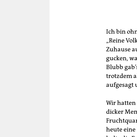
Ich bin ohn
„Reine Vol
Zuhause au
gucken, wa
Blubb gab’
trotzdem al
aufgesagt
Wir hatten
dicker Men
Fruchtquar
heute ein