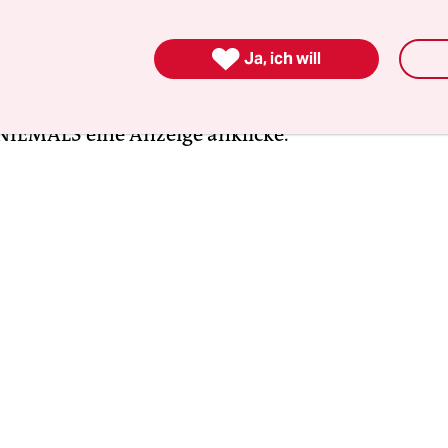
en Erhalt kümmern? Mit dieser beknackten Digit
h nur wieder Leute Geld verdienen, indem sie Nu

Ja, ich will
m uns dann mit Werbung zu verstrahlen. Ich h
egeben Cookies abzulehnen, aber ich räche mich 
NIEMALS eine Anzeige anklicke.