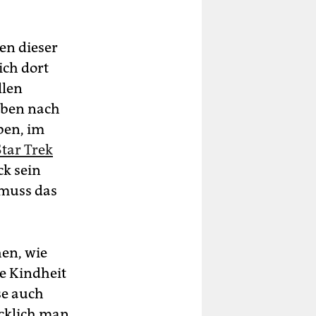
en dieser
ich dort
llen
reben nach
ben, im
Star Trek
ck sein
 muss das
hen, wie
re Kindheit
se auch
ücklich man