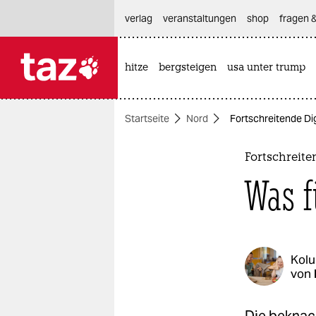
hautnavigation anspringen
hauptinhalt anspringen
footer anspringen
verlag
veranstaltungen
shop
fragen &
hitze
bergsteigen
usa unter trump

taz zahl ich
taz zahl ich
Startseite
Nord
Fortschreitende Dig
themen
politik
Fortschreite
Was f
öko
gesellschaft
kultur
Kol
von
sport