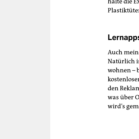
halte die E
Plastiktüt
Lernapps 
Auch meine
Natürlich 
wohnen – be
kostenlos
den Reklam
was über O
wird’s gema