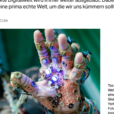
kte Digitalwelt wird immer weiter ausgebaut. Dabe
eine prima echte Welt, um die wir uns kümmern soll
0 Uhr
Tsc
Wel
ein
Ske
Yor
Fot
Hei