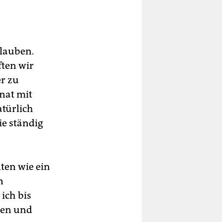
lauben.
ften wir
er zu
nat mit
atürlich
ie ständig
ten wie ein
n
ich bis
ken und