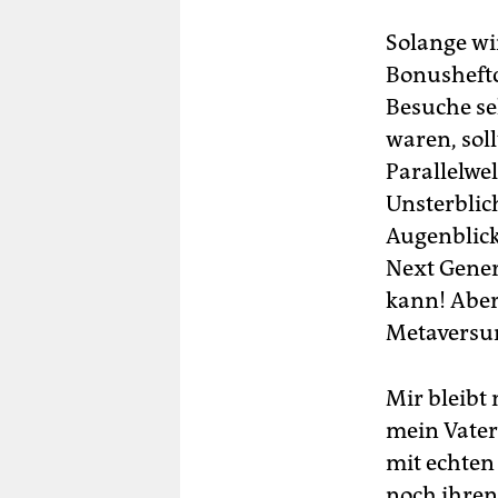
Solange wi
Bonusheftc
Besuche se
waren, sol
Parallelwel
Unsterblic
Augenblick
Next Gener
kann! Aber
Metaversum
Mir bleibt
mein Vater
mit echten
noch ihren