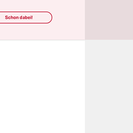
alwelt
tzerdaten
Schon dabei!
abe schon
dafür,