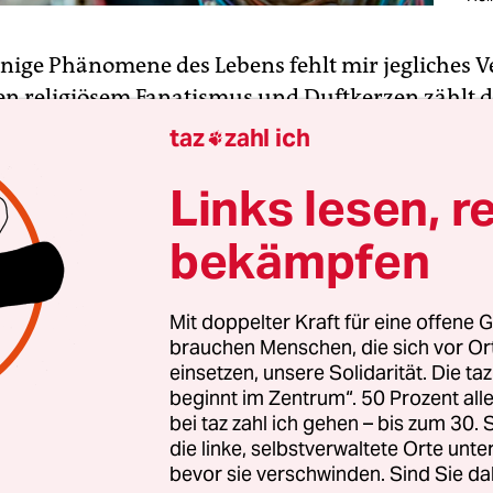
inige Phänomene des Lebens fehlt mir jegliches V
n religiösem Fanatismus und Duftkerzen zählt 
Glaube an das Heil durch
Digitalisierung
. Zugege
taz
zahl ich

, dass ich seit 14 Jahren ständig dieselben Anträg
Links lesen, r
hn mit der Hand ausfülle und per Post verschick
immer noch nicht seine Krankenkassennummer a
bekämpfen
rhin muss ich nicht jedes Mal unsere Adresse
en, deren Buchstaben ich auf jedem einzelnen Bl
chwarz umrandete Rechtecke malen soll.
Mit doppelter Kraft für eine offene G
brauchen Menschen, die sich vor O
einsetzen, unsere Solidarität. Die ta
s nicht mit personalisierten Vorlagen online erl
beginnt im Zentrum“. 50 Prozent a
ers bauen sie ein
Metaversum
? Wozu, außer um 
bei taz zahl ich gehen – bis zum 30
die linke, selbstverwaltete Orte unte
hörde zu müssen, brauchen wir das bitteschön? 
bevor sie verschwinden. Sind Sie da
ten eine prima echte Welt. Vielleicht sollten wir 