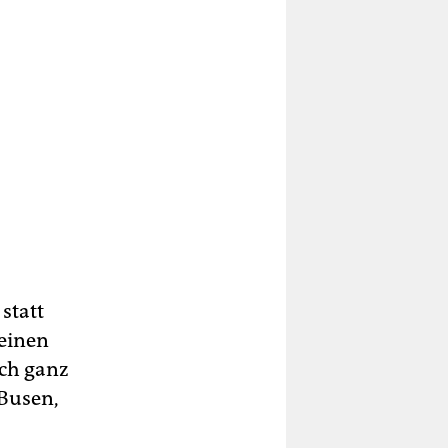
statt
 einen
och ganz
 Busen,