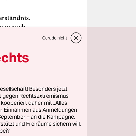
erständnis.
dazu auch
ben, es
Gerade nicht
e für
echts
e – und
uswendig
att in zu
esellschaft! Besonders jetzt
rt gegen Rechtsextremismus
z kooperiert daher mit „Alles
edigen –
ller Einnahmen aus Anmeldungen
nie wieder
. September – an die Kampagne,
rstützt und Freiräume sichern will,
Wir haben
bei?
uns erst