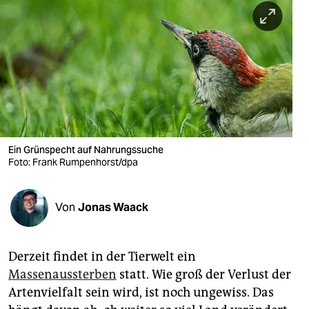
berlin
nord
wahrheit
verlag
verlag
veranstaltungen
Ein Grünspecht auf Nahrungssuche
Foto: Frank Rumpenhorst/dpa
shop
fragen & hilfe
Von
Jonas Waack
unterstützen
Derzeit findet in der Tierwelt ein
abo
Massenaussterben
statt. Wie groß der Verlust der
genossenschaft
Artenvielfalt sein wird, ist noch ungewiss. Das