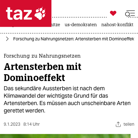

taz zahl ich
krieg in der ukraine
hitze
us-demokraten
nahost-konflikt

taz zahl ich
el
Forschung zu Nahrungsnetzen: Artensterben mit Dominoeffekt
taz zahl ich
themen
Forschung zu Nahrungsnetzen
Artensterben mit
politik
Dominoeffekt
öko
Das sekundäre Aussterben ist nach dem
Klimawandel der wichtigste Grund für das
gesellschaft
Artensterben. Es müssen auch unscheinbare Arten
gerettet werden.
kultur
sport
9.1.2023
8:14 Uhr
teilen