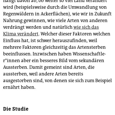
hängt davon ab, ob weiter so viel Land verändert
epaper login
wird (beispielsweise durch die Umwandlung von
Regenwäldern in Ackerflächen), wie wir in Zukunft
Nahrung gewinnen, wie viele Arten von anderen
verdrängt werden und natürlich
wie sich das
Klima verändert
. Welcher dieser Faktoren welchen
Einfluss hat, ist schwer herauszufinden, weil
mehrere Faktoren gleichzeitig das Artensterben
beeinflussen. Inzwischen haben Wis­sen­schaft­le­
r*in­nen aber ein besseres Bild vom sekundären
Aussterben. Damit gemeint sind Arten, die
aussterben, weil andere Arten bereits
ausgestorben sind, von denen sie sich zum Beispiel
ernährt haben.
Die Studie