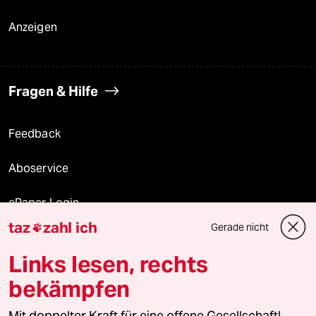
Anzeigen
Fragen & Hilfe
Feedback
Aboservice
ePaper Login
taz
zahl ich
Gerade nicht

Downloads für Abonnierende
Links lesen, rechts
bekämpfen
© 2026 taz Verlags und Vertriebs GmbH
Alle Rechte vorbehalten. Bei rechtlichen Fragen oder für Genehmigungen