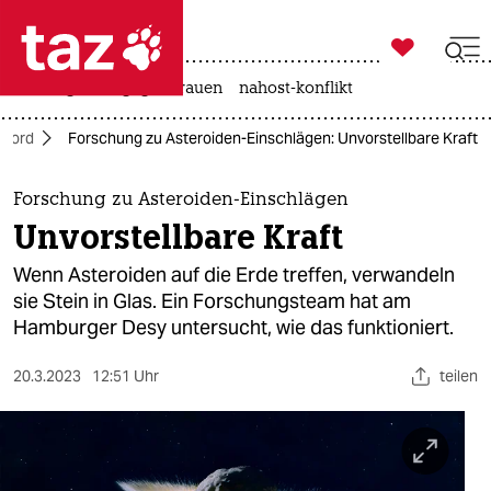

taz zahl ich
hitze
gewalt gegen frauen
nahost-konflikt

taz zahl ich
Nord
Forschung zu Asteroiden-Einschlägen: Unvorstellbare Kraft
taz zahl ich
themen
Forschung zu Asteroiden-Einschlägen
Unvorstellbare Kraft
politik
Wenn Asteroiden auf die Erde treffen, verwandeln
öko
sie Stein in Glas. Ein Forschungsteam hat am
Hamburger Desy untersucht, wie das funktioniert.
gesellschaft
20.3.2023
12:51 Uhr
teilen
kultur
sport