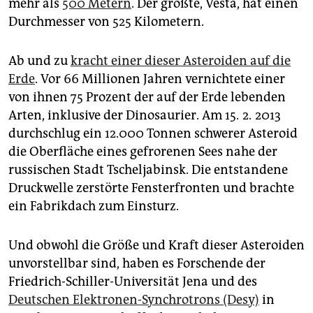
epaper login
mehr als
500 Metern
. Der größte, Vesta, hat einen
Durchmesser von 525 Kilometern.
Ab und zu
kracht einer dieser Asteroiden auf die
Erde
. Vor 66 Millionen Jahren vernichtete einer
von ihnen 75 Prozent der auf der Erde lebenden
Arten, inklusive der Dinosaurier. Am 15. 2. 2013
durchschlug ein 12.000 Tonnen schwerer Asteroid
die Oberfläche eines gefrorenen Sees nahe der
russischen Stadt Tscheljabinsk. Die entstandene
Druckwelle zerstörte Fensterfronten und brachte
ein Fabrikdach zum Einsturz.
Und obwohl die Größe und Kraft dieser Asteroiden
unvorstellbar sind, haben es Forschende der
Friedrich-Schiller-Universität Jena und des
Deutschen Elektronen-Synchrotrons (Desy)
in