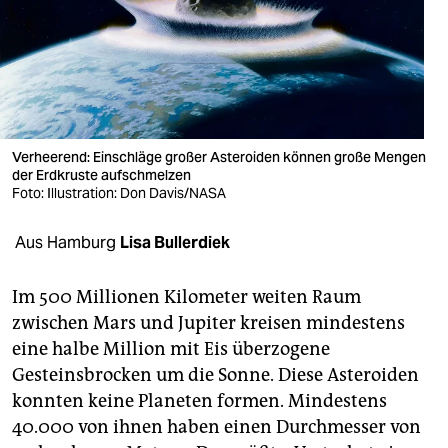
berlin
nord
wahrheit
verlag
Verheerend: Einschläge großer Asteroiden können große Mengen
verlag
der Erdkruste aufschmelzen
Foto: Illustration: Don Davis/NASA
veranstaltungen
Aus Hamburg
Lisa Bullerdiek
shop
fragen & hilfe
Im 500 Millionen Kilometer weiten Raum
zwischen Mars und Jupiter kreisen mindestens
unterstützen
eine halbe Million mit Eis überzogene
abo
Gesteinsbrocken um die Sonne. Diese Asteroiden
konnten keine Planeten formen. Mindestens
genossenschaft
40.000 von ihnen haben einen Durchmesser von