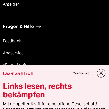
Anzeigen
Fragen & Hilfe
Feedback
Aboservice
ePaper Login
taz
zahl ich
Gerade nicht

Downloads für Abonnierende
Links lesen, rechts
bekämpfen
© 2026 taz Verlags und Vertriebs GmbH
Mit doppelter Kraft für eine offene Gesellschaft!
Alle Rechte vorbehalten. Bei rechtlichen Fragen oder für Genehmigungen
wenden Sie sich bitte an
lizenzen@taz.de