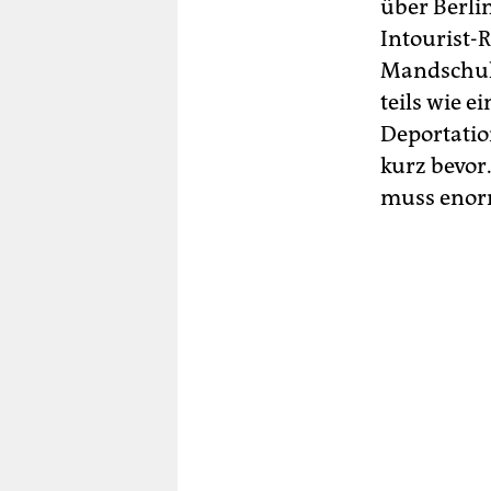
über Berli
Intourist-
Mandschuku
teils wie e
Deportatio
kurz bevor
muss enor