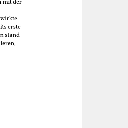
n mit der
 wirkte
its erste
on stand
ieren,