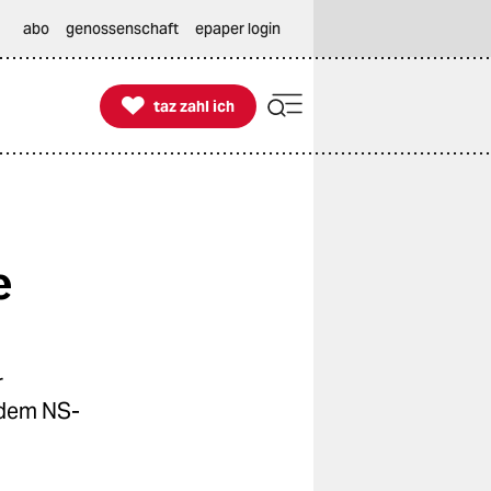
abo
genossenschaft
epaper login

taz zahl ich
taz zahl ich
e
r
 dem NS-