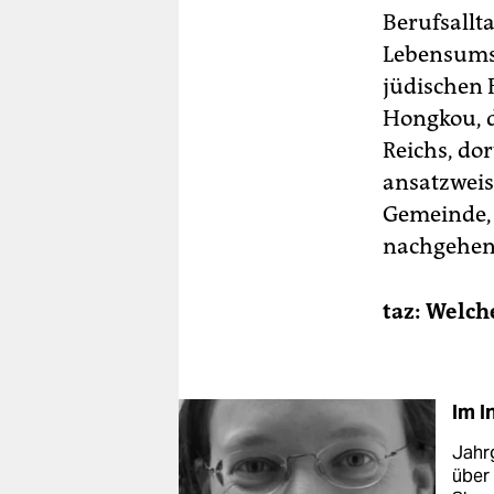
Berufsallt
Lebensumst
jüdischen F
Hongkou, d
Reichs, do
ansatzweis
Gemeinde, 
nachgehen
taz: Welch
Im I
Jahrg
über 