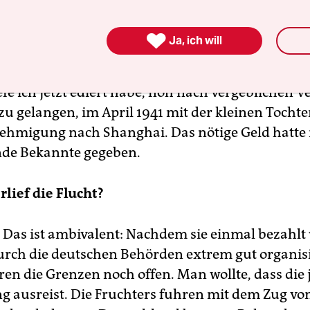
 1939 weder Grenzkon­trollen noch Visazwang, so
innen und Juden dorthin fliehen konnten. Nach

Ja, ich will
“ Österreichs an das „Deutsche Reich“ 1938 war d
g auch dort bedroht. Das Wiener Musikerehepaar
fe ich jetzt ediert habe, floh nach vergeblichen 
zu gelangen, im April 1941 mit der kleinen Tochte
hmigung nach Shanghai. Das nötige Geld hatte 
de Bekannte gegeben.
rlief die Flucht?
Das ist ambivalent: Nachdem sie einmal bezahlt
durch die deutschen Behörden ­ex­trem gut organis
en die Grenzen noch offen. Man wollte, dass die 
g ausreist. Die Fruchters fuhren mit dem Zug vo