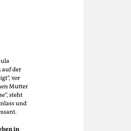
aula
n auf der
gt“, vor
nen Mutter
e“, steht
Anlass und
essant.
Leben in