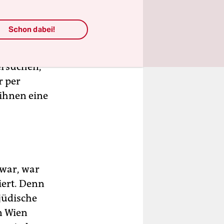
dass gut
 dem
Schon dabei!
ie jüdische
 Fruchter,
Versuchen,
r per
ihnen eine
 war, war
iert. Denn
jüdische
n Wien