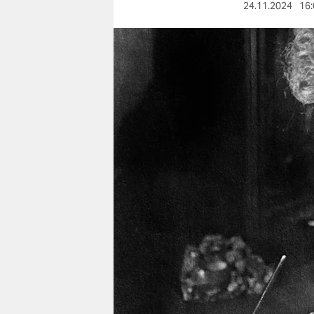
berlin
24.11.2024
16:
nord
wahrheit
verlag
verlag
veranstaltungen
shop
fragen & hilfe
unterstützen
abo
genossenschaft