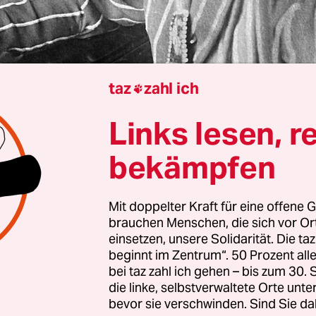
taz
zahl ich

Links lesen, r
n
Petra Schellen
bekämpfen
Fetthauer, warum flohen so viele Menschen vor
ghai?
Mit doppelter Kraft für eine offene G
brauchen Menschen, die sich vor O
einsetzen, unsere Solidarität. Die ta
tthauer:
Weil zugleich mit der Radikalisierung de
beginnt im Zentrum“. 50 Prozent a
 und der Reichspogromnacht 1938 immer mehr L
bei taz zahl ich gehen – bis zum 30
r jüdische Flüchtlinge aus Deutschland schlossen
die linke, selbstverwaltete Orte unte
bevor sie verschwinden. Sind Sie da
ab es im Zuge der japanischen Besatzung von An