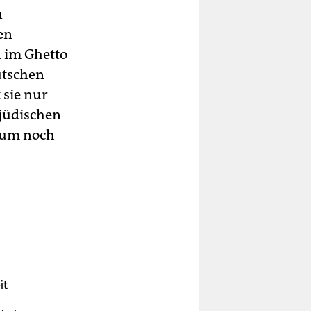
n
en
n im Ghetto
utschen
 sie nur
 jüdischen
kaum noch
it