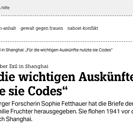
 hilfe
n-anhalt
gewalt gegen frauen
nahost-konflikt
l in Shanghai: „Für die wichtigen Auskünfte nutzte sie Codes“
ber Exil in Shanghai
die wichtigen Auskünft
e sie Codes“
ger Forscherin Sophie Fetthauer hat die Briefe de
ilie Fruchter herausgegeben. Sie flohen 1941 vor
h Shanghai.