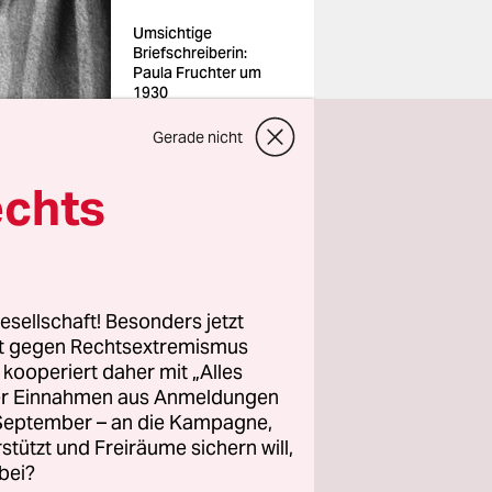
Umsichtige
Briefschreiberin:
Paula Fruchter um
1930
Foto: Sammlung
Menachem Rogel,
Gerade nicht
Evansville (IN)
echts
 den Nazis
esellschaft! Besonders jetzt
rt gegen Rechtsextremismus
z kooperiert daher mit „Alles
r
ller Einnahmen aus Anmeldungen
änder ihre
. September – an die Kampagne,
. Einzig in
rstützt und Freiräume sichern will,
bei?
fang 1938