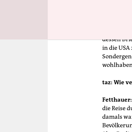
bis August
18.000 Jüd
„Anschluss
Bevölkerun
dessen Brie
in die USA 
Sondergene
wohlhaben
taz: Wie ve
Fetthauer:
die Reise 
damals war
Bevölkerun