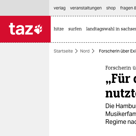
hautnavigation anspringen
hauptinhalt anspringen
footer anspringen
verlag
veranstaltungen
shop
fragen &
hitze
surfen
landtagswahl in sachse

taz zahl ich
taz zahl ich
Startseite
Nord
Forscherin über Exi
themen
politik
Forscherin ü
„Für 
öko
nutzt
gesellschaft
Die Hambur
kultur
Musikerfam
Regime nac
sport