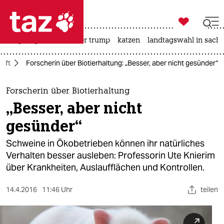

taz zahl ich
bergsteigen
usa unter trump
katzen
landtagswahl in sachs

taz zahl ich
haft
Forscherin über Biotierhaltung: „Besser, aber nicht gesünder“
taz zahl ich
themen
Forscherin über Biotierhaltung
„Besser, aber nicht
politik
gesünder“
öko
Schweine in Ökobetrieben können ihr natürliches
Verhalten besser ausleben: Professorin Ute Knierim
gesellschaft
über Krankheiten, Auslaufflächen und Kontrollen.
kultur
14.4.2016
11:46 Uhr
teilen
sport