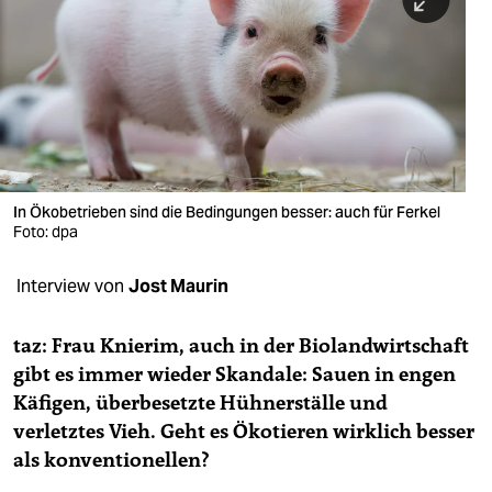
berlin
nord
wahrheit
verlag
verlag
In Ökobetrieben sind die Bedingungen besser: auch für Ferkel
Foto: dpa
veranstaltungen
shop
Interview von
Jost Maurin
fragen & hilfe
taz: Frau Knierim, auch in der Biolandwirtschaft
unterstützen
gibt es immer wieder Skandale: Sauen in engen
Käfigen, überbesetzte Hühnerställe und
abo
verletztes Vieh. Geht es Ökotieren wirklich besser
genossenschaft
als konventionellen?