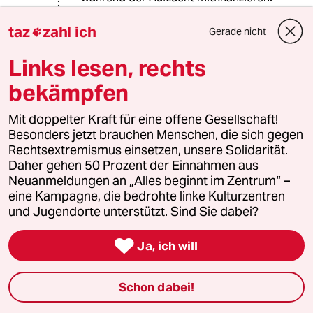
Die Ställe sind nämlich eher billiger
als bei den Konventionellen.
taz
zahl ich
Gerade nicht

Links lesen, rechts
Tom Farmer
TF
bekämpfen
15.04.2016
,
15:13 Uhr
Mit doppelter Kraft für eine offene Gesellschaft!
@explicit:
Besonders jetzt brauchen Menschen, die sich gegen
Freie Wildbahn ist doch nicht
Rechtsextremismus einsetzen, unsere Solidarität.
gleichzusetzen mit argerechter
Daher gehen 50 Prozent der Einnahmen aus
Tierhaltung mit dem Ziel
Neuanmeldungen an „Alles beginnt im Zentrum“ –
Fleischproduktion.
eine Kampagne, die bedrohte linke Kulturzentren
Mir sind 80 % Ausfall bei artgrechter
und Jugendorte unterstützt. Sind Sie dabei?
Tierhaltung oder im Biobereich
unbekannt!

Bitte Quelle nennen!
Ja, ich will
Schon dabei!
Rita Dütsch
15.04.2016
,
13:45 Uhr