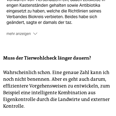
engen Kastenständen gehalten sowie Antibiotika
eingesetzt zu haben, welche die Richtlinien seines
Verbandes Biokreis verbieten. Beides habe sich
geändert, sagte er damals der taz.
mehr anzeigen
Hühner:
Tierrechtler warfen dem Ökohof Wiesengold
im Oktober 2013 vor, Tiere schlecht zu behandeln. Die
meisten Elterntiere von Ökolegehennen bekamen
keinen Auslauf, viele männliche Küken wurden nach
Muss der Tierwohlcheck länger dauern?
dem Schlüpfen getötet. Tierrechtler hatten Hennen in
den Ställen gefilmt, die kaum noch Federn hatten. Die
Wahrscheinlich schon. Eine genaue Zahl kann ich
Firma, die bis dato als größter Bio-Eiervermarkter
noch nicht benennen. Aber es geht auch darum,
Deutschlands galt, wurde schließlich geschlossen.
(taz)
effizientere Vorgehensweisen zu entwickeln, zum
Beispiel eine intelligente Kombination aus
Eigenkontrolle durch die Landwirte und externer
Kontrolle.