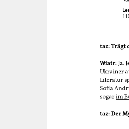
Le
11
taz: Trägt
Wiatr:
Ja. 
Ukrainer a
Literatur s
Sofia Andr
sogar
im B
taz: Der M