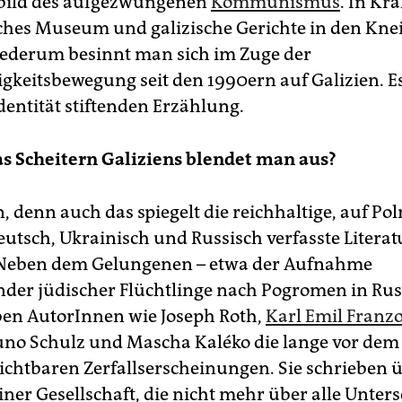
ild des aufgezwungenen
Kommunismus
. In Kr
sches Museum und galizische Gerichte in den Knei
ederum besinnt man sich im Zuge der
keitsbewegung seit den 1990ern auf Galizien. E
Identität stiftenden Erzählung.
as Scheitern Galiziens blendet man aus?
, denn auch das spiegelt die reichhaltige, auf Pol
eutsch, Ukrainisch und Russisch verfasste Literat
. Neben dem Gelungenen – etwa der Aufnahme
der jüdischer Flüchtlinge nach Pogromen in Rus
ben AutorInnen wie Joseph Roth,
Karl Emil Franz
runo Schulz und Mascha Kaléko die lange vor dem
sichtbaren Zerfallserscheinungen. Sie schrieben 
iner Gesellschaft, die nicht mehr über alle Unter