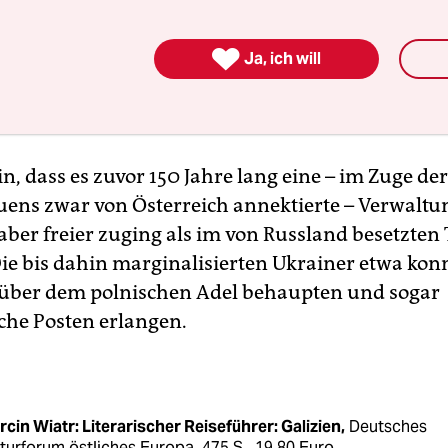
rachige lebten dort während der Habsburger-M
d harmonisch.

Ja, ich will
Galizien wurde nach dem Ersten Weltkrieg zwis
wjetunion aufgeteilt. Wo liegt da das Vorbildha
n, dass es zuvor 150 Jahre lang eine – im Zuge de
uens zwar von Österreich annektierte – Verwaltu
aber freier zuging als im von Russland besetzten 
Die bis dahin marginalisierten Ukrainer etwa kon
über dem polnischen Adel behaupten und sogar
iche Posten erlangen.
cin Wiatr: Literarischer Reiseführer: Galizien,
Deutsches
turforum östliches Europa, 475 S., 19,80 Euro