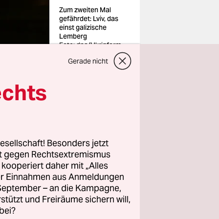
Zum zweiten Mal
gefährdet: Lviv, das
einst galizische
Lemberg
Foto: dpa/Ukrinform
Gerade nicht
echts
?
rwechseln
esellschaft! Besonders jetzt
r Krakau
rt gegen Rechtsextremismus
reichend,
z kooperiert daher mit „Alles
e als
ller Einnahmen aus Anmeldungen
. September – an die Kampagne,
,
rstützt und Freiräume sichern will,
bei?