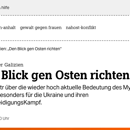
 hilfe
n-anhalt
gewalt gegen frauen
nahost-konflikt
ien: „Den Blick gen Osten richten“
r Galizien
Blick gen Osten richten
tr über die wieder hoch aktuelle Bedeutung des M
besonders für die Ukraine und ihren
eidigungsKampf.
0 Uhr