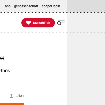
abo
genossenschaft
epaper login

taz zahl ich
taz zahl ich
“
ythos
teilen