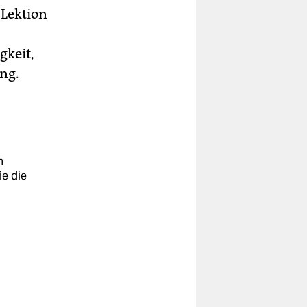
 Lektion
gkeit,
ng.
m
e die