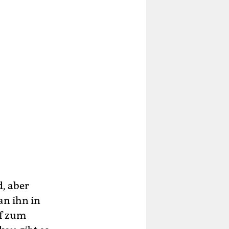
, aber
an ihn in
rf zum