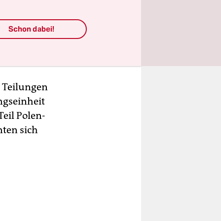
onarchie
Schon dabei!
chen Polen
fte?
r Teilungen
ngseinheit
Teil Polen-
nten sich