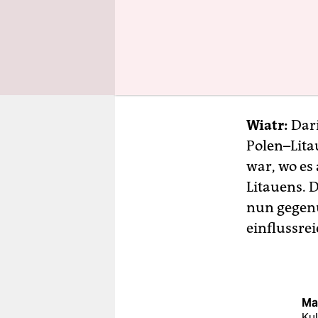
Russischsp
weitgehen
taz: Aber 
und der So
Wiatr:
Dari
Polen–Lita
war, wo es 
Litauens. 
nun gegen
einflussre
Mar
Kul