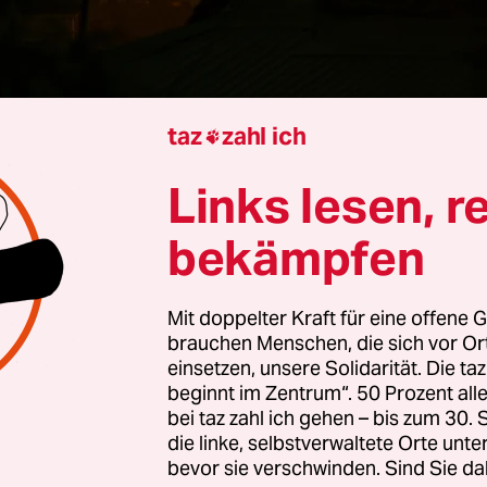
taz
zahl ich

n
Petra Schellen
Links lesen, r
Wiatr, ist Galizien ein Mythos oder eine Realität
bekämpfen
tr:
Das mitteleuropäische Galizien – nicht zu ve
Mit doppelter Kraft für eine offene G
anischen Galicien – ist beides. Von
Auschwitz
übe
brauchen Menschen, die sich vor O
/Lviv,
also von Ostpolen bis in die Westukraine 
einsetzen, unsere Solidarität. Die ta
n von 1772 bis 1918 eine multiethnische Region, di
beginnt im Zentrum“. 50 Prozent a
bei taz zahl ich gehen – bis zum 30
der europäischen Idee gelten kann. Polen, Litauer
die linke, selbstverwaltete Orte unte
Juden, Ruthenen beziehungsweise Ukrainer und
bevor sie verschwinden. Sind Sie da