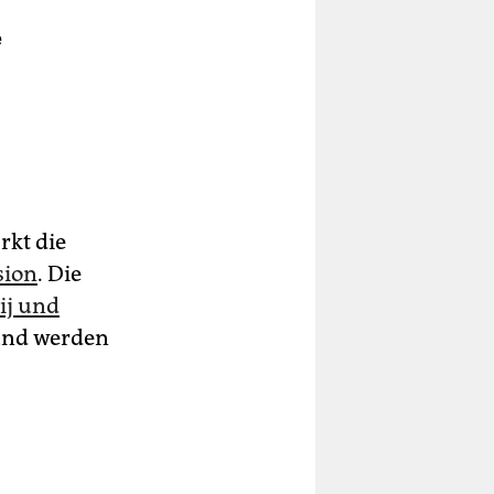
e
rkt die
sion
. Die
ij und
 und werden