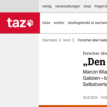
hautnavigation anspringen
hauptinhalt anspringen
footer anspringen
verlag
veranstaltungen
shop
fragen &
hitze
surfen
landtagswahl in sachse

taz zahl ich
taz zahl ich
Startseite
Nord
Forscher über Galiz
themen
politik
Forscher übe
„Den 
öko
Marcin Wia
gesellschaft
Galizien – 
Selbstvert
kultur
sport
30.8.2025
14:0