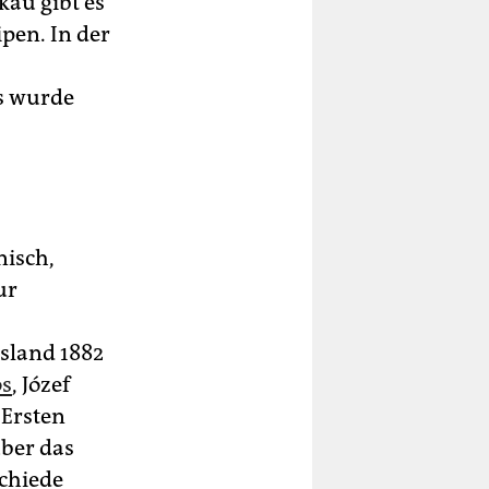
akau gibt es
pen. In der
s wurde
nisch,
ur
sland 1882
os
, Józef
 Ersten
über das
schiede