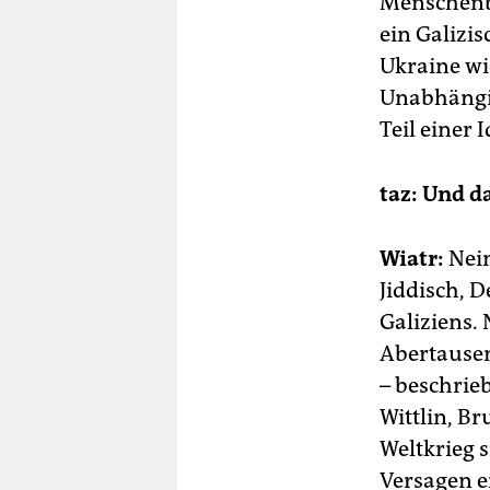
Menschenb
ein Galizi
Ukraine wi
Unabhängig
Teil einer 
taz: Und d
Wiatr:
Nein
Jiddisch, D
Galiziens
Abertausen
– beschrie
Wittlin, B
Weltkrieg 
Versagen e