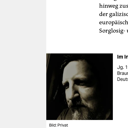
hinweg zus
der galizis
europäisch
Sorglosig-
Im I
Jg. 1
Brau
Deut
Bild: Privat