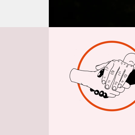
epaper login
Interview vo
taz: ­Herr 
Marcin Wia
mit dem sp
bis
Lemberg
war Galizie
Brennglas 
Deutsche, 