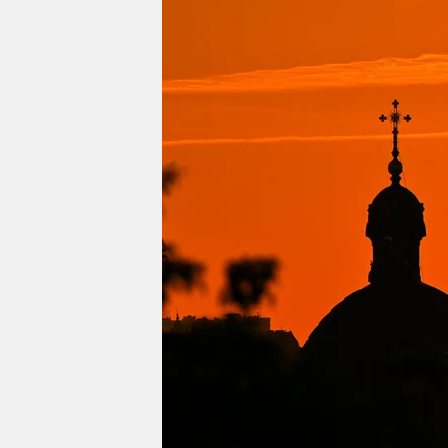
berlin
nord
wahrheit
verlag
verlag
veranstaltungen
shop
fragen & hilfe
unterstützen
abo
genossenschaft