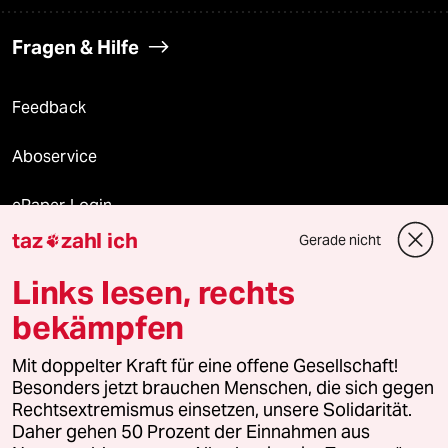
Fragen & Hilfe
Feedback
Aboservice
ePaper Login
taz
zahl ich
Gerade nicht

Downloads für Abonnierende
Links lesen, rechts
bekämpfen
© 2026 taz Verlags und Vertriebs GmbH
Alle Rechte vorbehalten. Bei rechtlichen Fragen oder für Genehmigungen
Mit doppelter Kraft für eine offene Gesellschaft!
wenden Sie sich bitte an
lizenzen@taz.de
Besonders jetzt brauchen Menschen, die sich gegen
Rechtsextremismus einsetzen, unsere Solidarität.
Daher gehen 50 Prozent der Einnahmen aus
Feedback
Redaktionsstatut
Kommune-Richtlinien
KI-