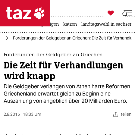

taz zahl ich
ceuta
hitze
bergsteigen
katzen
landtagswahl in sachsen-

taz zahl ich
nd
Forderungen der Geldgeber an Griechen: Die Zeit für Verhandlu
taz zahl ich
themen
Forderungen der Geldgeber an Griechen
Die Zeit für Verhandlungen
politik
wird knapp
öko
Die Geldgeber verlangen von Athen harte Reformen.
Griechenland erwartet gleich zu Beginn eine
gesellschaft
Auszahlung von angeblich über 20 Milliarden Euro.
kultur
2.8.2015
18:33 Uhr
teilen
sport