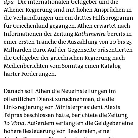
berlin
dpa
| Die internationalen Geldgeber und die
Athener Regierung sind mit hohen Ansprüchen in
nord
die Verhandlungen um ein drittes Hilfsprogramm
für Griechenland gegangen. Athen erwartet nach
wahrheit
Informationen der Zeitung
Kathimerini
bereits in
verlag
einer ersten Tranche die Auszahlung von 20 bis 25
Milliarden Euro. Auf der Gegenseite präsentierten
verlag
die Geldgeber der griechischen Regierung nach
Medienberichten vom Sonntag einen Katalog
veranstaltungen
harter Forderungen.
shop
fragen & hilfe
Danach soll Athen die Neueinstellungen im
öffentlichen Dienst zurücknehmen, die die
unterstützen
Linksregierung von Ministerpräsident Alexis
Tsipras beschlossen hatte, berichtete die Zeitung
abo
To Vima
. Außerdem verlangten die Geldgeber eine
genossenschaft
höhere Besteuerung von Reedereien, eine