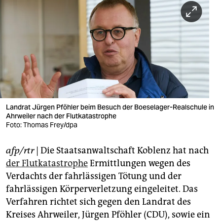
berlin
nord
wahrheit
verlag
verlag
veranstaltungen
Landrat Jürgen Pföhler beim Besuch der Boeselager-Realschule in
Ahrweiler nach der Flutkatastrophe
Foto: Thomas Frey/dpa
shop
fragen & hilfe
afp/rtr
| Die Staatsanwaltschaft Koblenz hat nach
der Flutkatastrophe
Ermittlungen wegen des
unterstützen
Verdachts der fahrlässigen Tötung und der
abo
fahrlässigen Körperverletzung eingeleitet. Das
Verfahren richtet sich gegen den Landrat des
genossenschaft
Kreises Ahrweiler, Jürgen Pföhler (CDU), sowie ein