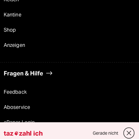
Kantine
Shop
Anzeigen
Fragen & Hilfe
Feedback
Aboservice
ePaper Login
taz
zahl ich
Gerade nicht

Downloads für Abonnierende