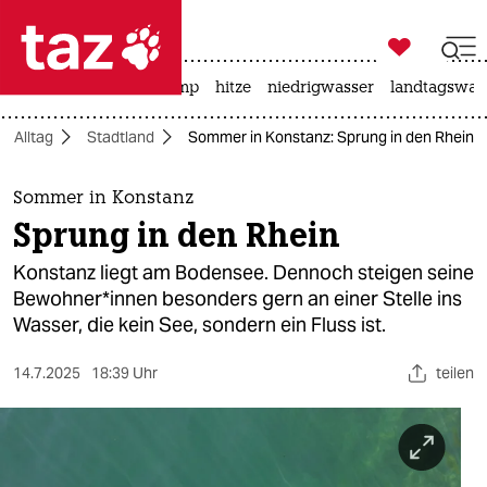

taz zahl ich
katzen
usa unter trump
hitze
niedrigwasser
landtagswahl

taz zahl ich
Alltag
Stadtland
Sommer in Konstanz: Sprung in den Rhein
taz zahl ich
themen
Sommer in Konstanz
Sprung in den Rhein
politik
Konstanz liegt am Bodensee. Dennoch steigen seine
öko
Bewohner*in­nen besonders gern an einer Stelle ins
Wasser, die kein See, sondern ein Fluss ist.
gesellschaft
14.7.2025
18:39 Uhr
teilen
kultur
sport