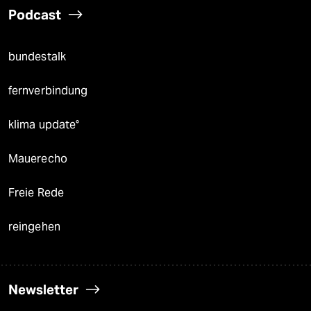
Podcast
bundestalk
fernverbindung
klima update°
Mauerecho
Freie Rede
reingehen
Newsletter