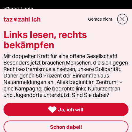
ePaper Login
taz
zahl ich
Gerade nicht

Downloads für Abonnierende
Links lesen, rechts
bekämpfen
© 2026 taz Verlags und Vertriebs GmbH
Alle Rechte vorbehalten. Bei rechtlichen Fragen oder für Genehmigungen
Mit doppelter Kraft für eine offene Gesellschaft!
wenden Sie sich bitte an
lizenzen@taz.de
Besonders jetzt brauchen Menschen, die sich gegen
Rechtsextremismus einsetzen, unsere Solidarität.
Daher gehen 50 Prozent der Einnahmen aus
Feedback
Redaktionsstatut
Kommune-Richtlinien
KI-
Neuanmeldungen an „Alles beginnt im Zentrum“ –
eine Kampagne, die bedrohte linke Kulturzentren
Leitlinie
Informant
Datenschutz
Impressum
AGB
und Jugendorte unterstützt. Sind Sie dabei?
Seitenwende
Einwilligungen widerrufen (Ads)

Ja, ich will
Schon dabei!