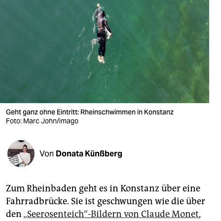
berlin
nord
wahrheit
verlag
verlag
veranstaltungen
Geht ganz ohne Eintritt: Rheinschwimmen in Konstanz
Foto: Marc John/imago
shop
fragen & hilfe
Von
Donata Künßberg
unterstützen
abo
Zum Rheinbaden geht es in Konstanz über eine
Fahrradbrücke. Sie ist geschwungen wie die über
genossenschaft
den
„Seerosenteich“-Bildern von Claude Monet
,