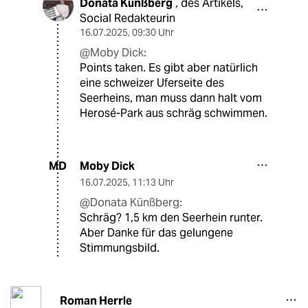
Donata Künßberg
des Artikels,
,
Social Redakteurin
16.07.2025
,
09:30 Uhr
@Moby Dick:
Points taken. Es gibt aber natürlich
eine schweizer Uferseite des
Seerheins, man muss dann halt vom
Herosé-Park aus schräg schwimmen.
Moby Dick
MD
16.07.2025
,
11:13 Uhr
@Donata Künßberg:
Schräg? 1,5 km den Seerhein runter.
Aber Danke für das gelungene
Stimmungsbild.
Roman Herrle