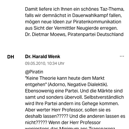
Damit liefere ich Ihnen ein schönes Taz-Thema,
falls wir demnächst in Dauerwahlkampf fallen,
mögen neue Ideen zur Piratenkommunikation
aus Sicht der Vermittler Neugierde erregen.
Dr. Dietmar Moews, Piratenpartei Deutschland
Dr. Harald Wenk
DH
09.05.2010
,
10:34 Uhr
@Piratin
"Keine Theorie kann heute dem Markt
entgehen" (Adorno, Negative Dialektik).
Ebensowenig eine Partei. Und die Märkte sind
samt und sonders übervoll. Selbstverständlich
wird Ihre Partei andern ins Gehege kommen.
Aber werter Herr Professor, sollen sie es
deshalb lassen????? Und die anderen lassen es
nicht????? Wenn der Herr Professor
wenigstens das Minimum ans Transparenz