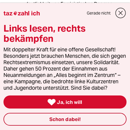
deutlichkeit von Feministischen Dogmen
distanzieren:
taz
zahl ich
Gerade nicht

Mit der Linie hätte die PP dann ein für viele
Männer und Frauen äußerst atraktives
Links lesen, rechts
Alleinstellungsmerkmal!
bekämpfen
Mit doppelter Kraft für eine offene Gesellschaft!
R.E.
R
Besonders jetzt brauchen Menschen, die sich gegen
08.05.2010
,
03:01 Uhr
Rechtsextremismus einsetzen, unsere Solidarität.
Die Tatsache das durch Internetsperren das
Daher gehen 50 Prozent der Einnahmen aus
Netz unter die Herrschaft deutscher
Neuanmeldungen an „Alles beginnt im Zentrum“ –
Bürokraten und Politiker gestellt wird sollte
eine Kampagne, die bedrohte linke Kulturzentren
eigentlich jeden interessieren. Die Provider
und Jugendorte unterstützt. Sind Sie dabei?
wären nach meinem Kenntnissstand
verpflichtet _alles_ zu filtern was nach

Ja, ich will
deutschem Recht illegal ist! Sie müssen es
derzeit nicht, weil sie es nicht können. Sobald
sie es ohne Aufwand können, müssen sie es
Schon dabei!
tun! Ich kann mir vorstellen das dies sogar