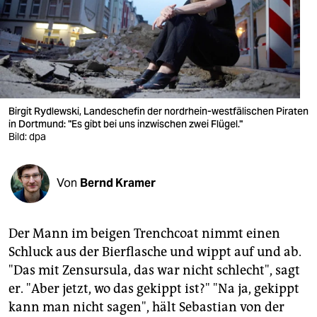
berlin
nord
wahrheit
verlag
Birgit Rydlewski, Landeschefin der nordrhein-westfälischen Piraten
in Dortmund: "Es gibt bei uns inzwischen zwei Flügel."
verlag
Bild: dpa
veranstaltungen
shop
Von
Bernd Kramer
fragen & hilfe
Der Mann im beigen Trenchcoat nimmt einen
unterstützen
Schluck aus der Bierflasche und wippt auf und ab.
abo
"Das mit Zensursula, das war nicht schlecht", sagt
er. "Aber jetzt, wo das gekippt ist?" "Na ja, gekippt
genossenschaft
kann man nicht sagen", hält Sebastian von der