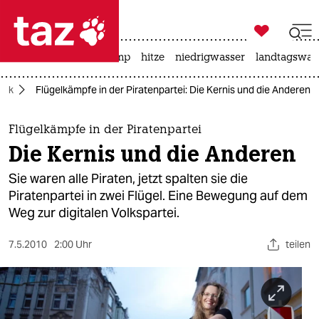

taz zahl ich
katzen
usa unter trump
hitze
niedrigwasser
landtagswahl

taz zahl ich
itik
Flügelkämpfe in der Piratenpartei: Die Kernis und die Anderen
taz zahl ich
themen
Flügelkämpfe in der Piratenpartei
Die Kernis und die Anderen
politik
Sie waren alle Piraten, jetzt spalten sie die
öko
Piratenpartei in zwei Flügel. Eine Bewegung auf dem
Weg zur digitalen Volkspartei.
gesellschaft
7.5.2010
2:00 Uhr
teilen
kultur
sport