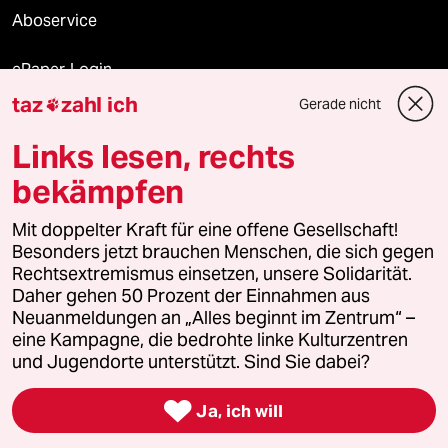
Aboservice
ePaper Login
taz
zahl ich
Gerade nicht

Downloads für Abonnierende
Links lesen, rechts
bekämpfen
© 2026 taz Verlags und Vertriebs GmbH
Mit doppelter Kraft für eine offene Gesellschaft!
Alle Rechte vorbehalten. Bei rechtlichen Fragen oder für Genehmigungen
wenden Sie sich bitte an
lizenzen@taz.de
Besonders jetzt brauchen Menschen, die sich gegen
Rechtsextremismus einsetzen, unsere Solidarität.
Daher gehen 50 Prozent der Einnahmen aus
Feedback
Redaktionsstatut
Kommune-Richtlinien
KI-
Neuanmeldungen an „Alles beginnt im Zentrum“ –
eine Kampagne, die bedrohte linke Kulturzentren
Leitlinie
Informant
Datenschutz
Impressum
AGB
und Jugendorte unterstützt. Sind Sie dabei?
Seitenwende
Einwilligungen widerrufen (Ads)

Ja, ich will