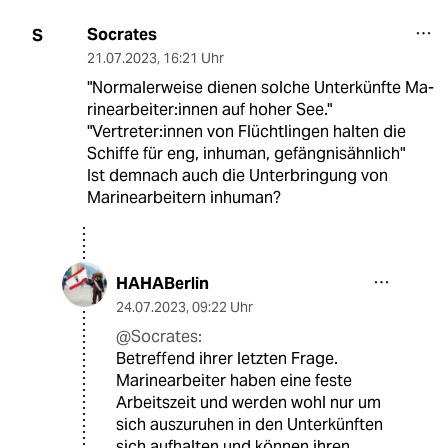
Socrates
S
21.07.2023
,
16:21 Uhr
"Normalerweise dienen solche Unterkünfte Ma­
ri­ne­ar­bei­te­r:in­nen auf hoher See."
"Ver­tre­te­r:in­nen von Flüchtlingen halten die
Schiffe für eng, inhuman, gefängnisähnlich"
Ist demnach auch die Unterbringung von
Marinearbeitern inhuman?
HAHABerlin
24.07.2023
,
09:22 Uhr
@Socrates:
Betreffend ihrer letzten Frage.
Marinearbeiter haben eine feste
Arbeitszeit und werden wohl nur um
sich auszuruhen in den Unterkünften
sich aufhalten und können ihren