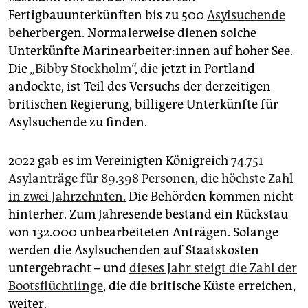
epaper login
Fertigbauunterkünften bis zu 500
Asylsuchende
beherbergen. Normalerweise dienen solche
Unterkünfte Ma­ri­ne­ar­bei­te­r:in­nen auf hoher See.
Die
„Bibby Stockholm“
, die jetzt in Portland
andockte, ist Teil des Versuchs der derzeitigen
britischen Regierung, billigere Unterkünfte für
Asylsuchende zu finden.
2022 gab es im Vereinigten Königreich
74.751
Asylanträge für 89.398 Personen, die höchste Zahl
in zwei Jahrzehnten.
Die Behörden kommen nicht
hinterher. Zum Jahresende bestand ein Rückstau
von 132.000 unbearbeiteten Anträgen. Solange
werden die Asylsuchenden auf Staatskosten
untergebracht – und
dieses Jahr steigt die Zahl der
Bootsflüchtlinge
, die die britische Küste erreichen,
weiter.