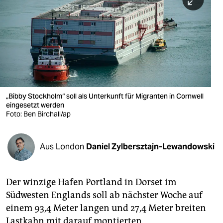
berlin
nord
wahrheit
verlag
verlag
„Bibby Stockholm“ soll als Unterkunft für Migranten in Cornwell
eingesetzt werden
veranstaltungen
Foto: Ben Birchall/ap
shop
fragen & hilfe
Aus London
Daniel Zylbersztajn-Lewandowski
unterstützen
Der winzige Hafen Portland in Dorset im
abo
Südwesten Englands soll ab nächster Woche auf
genossenschaft
einem 93,4 Meter langen und 27,4 Meter breiten
Lastkahn mit darauf montierten