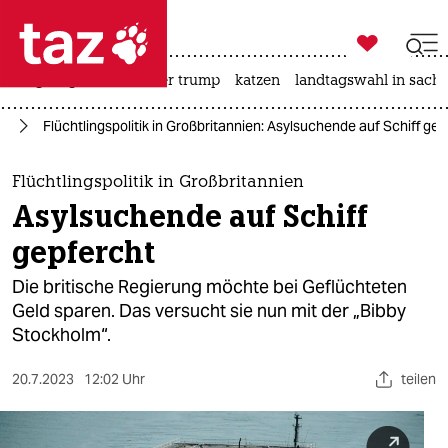

taz zahl ich
bergsteigen
usa unter trump
katzen
landtagswahl in sachs

taz zahl ich
ht
Flüchtlingspolitik in Großbritannien: Asylsuchende auf Schiff ge
taz zahl ich
themen
Flüchtlingspolitik in Großbritannien
Asylsuchende auf Schiff
politik
gepfercht
öko
Die britische Regierung möchte bei Geflüchteten
Geld sparen. Das versucht sie nun mit der „Bibby
gesellschaft
Stockholm“.
kultur
20.7.2023
12:02 Uhr
teilen
sport