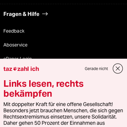
Fragen & Hilfe
Feedback
Aboservice
ePaper Login
taz
zahl ich
Gerade nicht

Downloads für Abonnierende
Links lesen, rechts
bekämpfen
© 2026 taz Verlags und Vertriebs GmbH
Mit doppelter Kraft für eine offene Gesellschaft!
Alle Rechte vorbehalten. Bei rechtlichen Fragen oder für Genehmigungen
wenden Sie sich bitte an
lizenzen@taz.de
Besonders jetzt brauchen Menschen, die sich gegen
Rechtsextremismus einsetzen, unsere Solidarität.
Daher gehen 50 Prozent der Einnahmen aus
Feedback
Redaktionsstatut
Kommune-Richtlinien
KI-