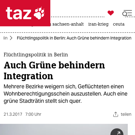

taz zahl ich
hitze
landtagswahl in sachsen-anhalt
iran-krieg
ceuta

taz zahl ich
erlin
Flüchtlingspolitik in Berlin: Auch Grüne behindern Integration
taz zahl ich
themen
Flüchtlingspolitik in Berlin
Auch Grüne behindern
politik
Integration
öko
Mehrere Bezirke weigern sich, Geflüchteten einen
Wohnberechtigungsschein auszustellen. Auch eine
gesellschaft
grüne Stadträtin stellt sich quer.
kultur
21.3.2017
7:00 Uhr
teilen
sport