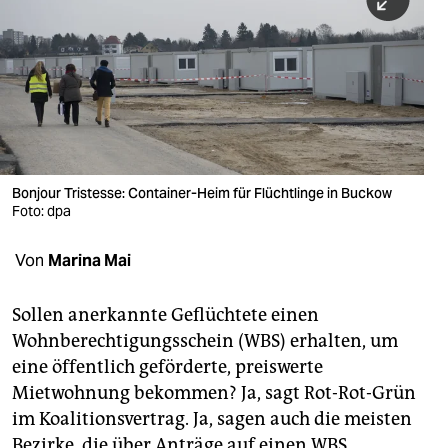
berlin
nord
wahrheit
verlag
verlag
Bonjour Tristesse: Container-Heim für Flüchtlinge in Buckow
Foto: dpa
veranstaltungen
shop
Von
Marina Mai
fragen & hilfe
Sollen anerkannte Geflüchtete einen
unterstützen
Wohnberechtigungsschein (WBS) erhalten, um
eine öffentlich geförderte, preiswerte
abo
Mietwohnung bekommen? Ja, sagt Rot-Rot-Grün
genossenschaft
im Koalitionsvertrag. Ja, sagen auch die meisten
Bezirke, die über Anträge auf einen WBS