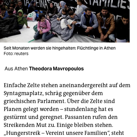
berlin
nord
wahrheit
verlag
Seit Monaten werden sie hingehalten: Flüchtlinge in Athen
verlag
Foto: reuters
veranstaltungen
Aus Athen
Theodora Mavropoulos
shop
Einfache Zelte stehen aneinandergereiht auf dem
fragen & hilfe
Syntagmaplatz, schräg gegenüber dem
griechischen Parlament. Über die Zelte sind
unterstützen
Planen gelegt worden – stundenlang hat es
abo
gestürmt und geregnet. Passanten rufen den
Streikenden Mut zu. Einige bleiben stehen.
genossenschaft
„Hungerstreik – Vereint unsere Familien“, steht