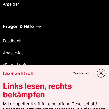
Anzeigen
Fragen & Hilfe
Feedback
Aboservice
ePaper Login
taz
zahl ich
Gerade nicht

Downloads für Abonnierende
Links lesen, rechts
bekämpfen
© 2026 taz Verlags und Vertriebs GmbH
Mit doppelter Kraft für eine offene Gesellschaft!
Alle Rechte vorbehalten. Bei rechtlichen Fragen oder für Genehmigungen
wenden Sie sich bitte an
lizenzen@taz.de