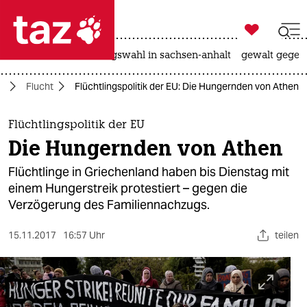

taz zahl ich
hitze
surfen
landtagswahl in sachsen-anhalt
gewalt gegen

taz zahl ich
a
Flucht
Flüchtlingspolitik der EU: Die Hungernden von Athen
taz zahl ich
themen
Flüchtlingspolitik der EU
Die Hungernden von Athen
politik
Flüchtlinge in Griechenland haben bis Dienstag mit
öko
einem Hungerstreik protestiert – gegen die
Verzögerung des Familiennachzugs.
gesellschaft
15.11.2017
16:57 Uhr
teilen
kultur
sport