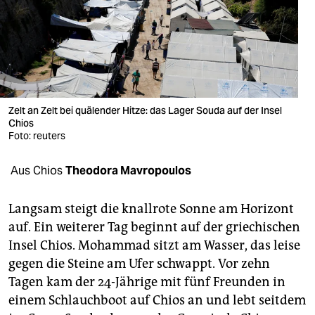
berlin
nord
wahrheit
verlag
Zelt an Zelt bei quälender Hitze: das Lager Souda auf der Insel
verlag
Chios
Foto: reuters
veranstaltungen
Aus Chios
Theodora Mavropoulos
shop
fragen & hilfe
Langsam steigt die knallrote Sonne am Horizont
auf. Ein weiterer Tag beginnt auf der griechischen
unterstützen
Insel Chios. Mohammad sitzt am Wasser, das leise
abo
gegen die Steine am Ufer schwappt. Vor zehn
Tagen kam der 24-Jährige mit fünf Freunden in
genossenschaft
einem Schlauchboot auf Chios an und lebt seitdem