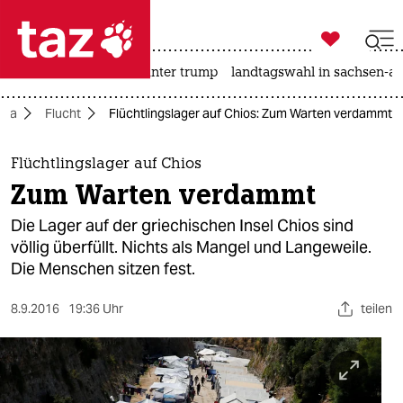

taz zahl ich
nahost-konflikt
usa unter trump
landtagswahl in sachsen-an

taz zahl ich
opa
Flucht
Flüchtlingslager auf Chios: Zum Warten verdammt
taz zahl ich
themen
Flüchtlingslager auf Chios
Zum Warten verdammt
politik
Die Lager auf der griechischen Insel Chios sind
öko
völlig überfüllt. Nichts als Mangel und Langeweile.
Die Menschen sitzen fest.
gesellschaft
8.9.2016
19:36 Uhr
teilen
kultur
sport