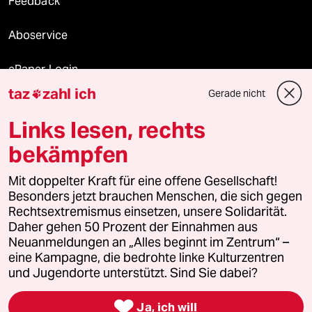
Feedback
Aboservice
ePaper Login
taz
zahl ich
Gerade nicht

Downloads für Abonnierende
Links lesen, rechts
bekämpfen
© 2026 taz Verlags und Vertriebs GmbH
Mit doppelter Kraft für eine offene Gesellschaft!
Alle Rechte vorbehalten. Bei rechtlichen Fragen oder für Genehmigungen
wenden Sie sich bitte an
lizenzen@taz.de
Besonders jetzt brauchen Menschen, die sich gegen
Rechtsextremismus einsetzen, unsere Solidarität.
Daher gehen 50 Prozent der Einnahmen aus
Feedback
Redaktionsstatut
Kommune-Richtlinien
KI-
Neuanmeldungen an „Alles beginnt im Zentrum“ –
eine Kampagne, die bedrohte linke Kulturzentren
Leitlinie
Informant
Datenschutz
Impressum
AGB
und Jugendorte unterstützt. Sind Sie dabei?
Seitenwende
Einwilligungen widerrufen (Ads)

Ja, ich will