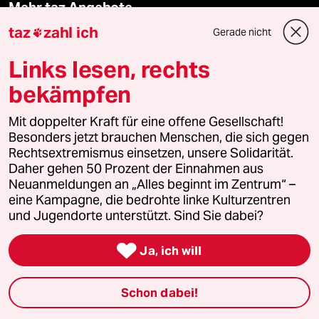
Mehr taz Angebote
taz
zahl ich
Gerade nicht

Reisen
Links lesen, rechts
bekämpfen
Kantine
Mit doppelter Kraft für eine offene Gesellschaft!
Shop
Besonders jetzt brauchen Menschen, die sich gegen
Rechtsextremismus einsetzen, unsere Solidarität.
Anzeigen
Daher gehen 50 Prozent der Einnahmen aus
Neuanmeldungen an „Alles beginnt im Zentrum“ –
eine Kampagne, die bedrohte linke Kulturzentren
und Jugendorte unterstützt. Sind Sie dabei?
Fragen & Hilfe

Ja, ich will
Feedback
Schon dabei!
Aboservice