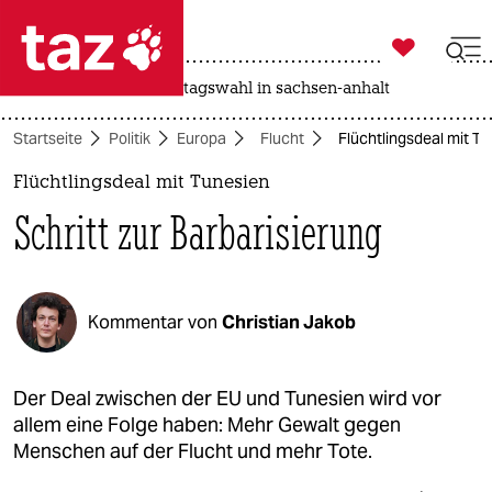

taz zahl ich
drohnen
rente
landtagswahl in sachsen-anhalt

taz zahl ich
Startseite
Politik
Europa
Flucht
Flüchtlingsdeal mit Tu
taz zahl ich
Flüchtlingsdeal mit Tunesien
themen
Schritt zur Barbarisierung
politik
öko
Kommentar von
Christian Jakob
gesellschaft
kultur
Der Deal zwischen der EU und Tunesien wird vor
allem eine Folge haben: Mehr Gewalt gegen
sport
Menschen auf der Flucht und mehr Tote.