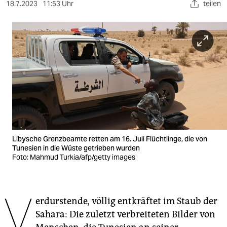
berlin
18.7.2023
11:53 Uhr
teilen
nord
wahrheit
verlag
verlag
veranstaltungen
shop
Libysche Grenzbeamte retten am 16. Juli Flüchtlinge, die von
Tunesien in die Wüste getrieben wurden
fragen & hilfe
Foto: Mahmud Turkia/afp/getty images
unterstützen
abo
V
erdurstende, völlig entkräftet im Staub der
genossenschaft
Sahara: Die zuletzt verbreiteten Bilder von