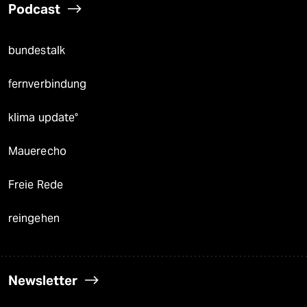
Podcast
bundestalk
fernverbindung
klima update°
Mauerecho
Freie Rede
reingehen
Newsletter