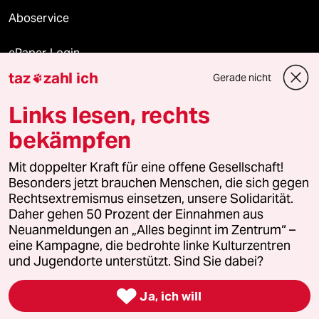
Aboservice
ePaper Login
taz
zahl ich
Gerade nicht

Downloads für Abonnierende
Links lesen, rechts
bekämpfen
© 2026 taz Verlags und Vertriebs GmbH
Mit doppelter Kraft für eine offene Gesellschaft!
Alle Rechte vorbehalten. Bei rechtlichen Fragen oder für Genehmigungen
wenden Sie sich bitte an
lizenzen@taz.de
Besonders jetzt brauchen Menschen, die sich gegen
Rechtsextremismus einsetzen, unsere Solidarität.
Daher gehen 50 Prozent der Einnahmen aus
Feedback
Redaktionsstatut
Kommune-Richtlinien
KI-
Neuanmeldungen an „Alles beginnt im Zentrum“ –
eine Kampagne, die bedrohte linke Kulturzentren
Leitlinie
Informant
Datenschutz
Impressum
AGB
und Jugendorte unterstützt. Sind Sie dabei?
Seitenwende
Einwilligungen widerrufen (Ads)

Ja, ich will