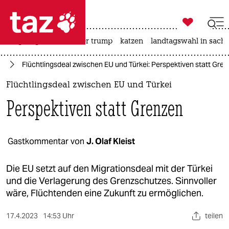

taz zahl ich
bergsteigen
usa unter trump
katzen
landtagswahl in sachs

taz zahl ich
pa
Flüchtlingsdeal zwischen EU und Türkei: Perspektiven statt Gre
taz zahl ich
Flüchtlingsdeal zwischen EU und Türkei
themen
Perspektiven statt Grenzen
politik
öko
Gastkommentar von
J. Olaf Kleist
gesellschaft
Die EU setzt auf den Migrationsdeal mit der Türkei
und die Verlagerung des Grenzschutzes. Sinnvoller
kultur
wäre, Flüchtenden eine Zukunft zu ermöglichen.
sport
17.4.2023
14:53 Uhr
teilen