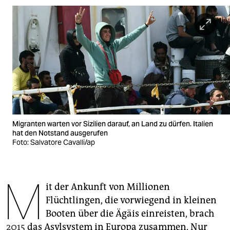
berlin
nord
wahrheit
verlag
verlag
veranstaltungen
Migranten warten vor Sizilien darauf, an Land zu dürfen. Italien
shop
hat den Notstand ausgerufen
Foto: Salvatore Cavalli/ap
fragen & hilfe
unterstützen
M
it der Ankunft von Millionen
abo
Flüchtlingen, die vorwiegend in kleinen
genossenschaft
Booten über die Ägäis einreisten, brach
2015
das Asylsystem in Europa zusammen. Nur