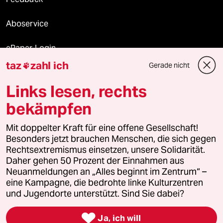
Aboservice
ePaper Login
taz
zahl ich
Gerade nicht

Downloads für Abonnierende
Links lesen, rechts
bekämpfen
© 2026 taz Verlags und Vertriebs GmbH
Mit doppelter Kraft für eine offene Gesellschaft!
Alle Rechte vorbehalten. Bei rechtlichen Fragen oder für Genehmigungen
wenden Sie sich bitte an
lizenzen@taz.de
Besonders jetzt brauchen Menschen, die sich gegen
Rechtsextremismus einsetzen, unsere Solidarität.
Daher gehen 50 Prozent der Einnahmen aus
Feedback
Redaktionsstatut
Kommune-Richtlinien
KI-
Neuanmeldungen an „Alles beginnt im Zentrum“ –
eine Kampagne, die bedrohte linke Kulturzentren
Leitlinie
Informant
Datenschutz
Impressum
AGB
und Jugendorte unterstützt. Sind Sie dabei?
Seitenwende
Einwilligungen widerrufen (Ads)

Ja, ich will