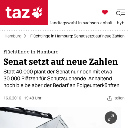

taz zahl ich
niedrigwasser
rente
landtagswahl in sachsen-anhalt
hybri

taz zahl ich
Hamburg
Flüchtlinge in Hamburg: Senat setzt auf neue Zahlen
taz zahl ich
themen
Flüchtlinge in Hamburg
Senat setzt auf neue Zahlen
politik
Statt 40.000 plant der Senat nur noch mit etwa
öko
30.000 Plätzen für Schutzsuchende. Anhaltend
hoch bleibe aber der Bedarf an Folgeunterkünften
gesellschaft
16.6.2016
19:48 Uhr
teilen
kultur
sport