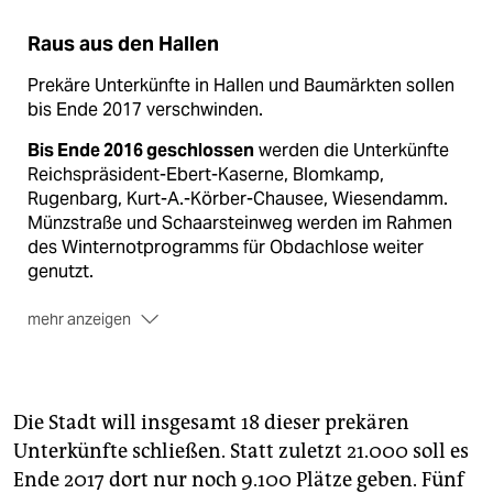
Raus aus den Hallen
Prekäre Unterkünfte in Hallen und Baumärkten sollen
bis Ende 2017 verschwinden.
Bis Ende 2016 geschlossen
werden die Unterkünfte
Reichspräsident-Ebert-Kaserne, Blomkamp,
Rugenbarg, Kurt-A.-Körber-Chausee, Wiesendamm.
Münzstraße und Schaarsteinweg werden im Rahmen
des Winternotprogramms für Obdachlose weiter
genutzt.
mehr anzeigen
Erst Ende 2017
machen die Standorte Osterrade,
Papenreye, Niendorfer Straße, Schwarzenberg
Festplatz, Geutensweg, neuland II, Kurdamm,
Wiesendamm II, Oktaviostraße, Jenfelder Moorpark
Die Stadt will insgesamt 18 dieser prekären
und Ohlstedter Platz dicht.
Unterkünfte schließen. Statt zuletzt 21.000 soll es
Ende 2017 dort nur noch 9.100 Plätze geben. Fünf
Notreserve:
Wendenstraße, Hellmesberger Weg,