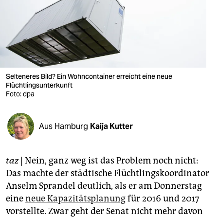
berlin
nord
wahrheit
verlag
Selteneres Bild? Ein Wohncontainer erreicht eine neue
verlag
Flüchtlingsunterkunft
Foto: dpa
veranstaltungen
shop
Aus Hamburg
Kaija Kutter
fragen & hilfe
taz
| Nein, ganz weg ist das Problem noch nicht:
unterstützen
Das machte der städtische Flüchtlingskoordinator
abo
Anselm Sprandel deutlich, als er am Donnerstag
eine
neue Kapazitätsplanung
für 2016 und 2017
genossenschaft
vorstellte. Zwar geht der Senat nicht mehr davon