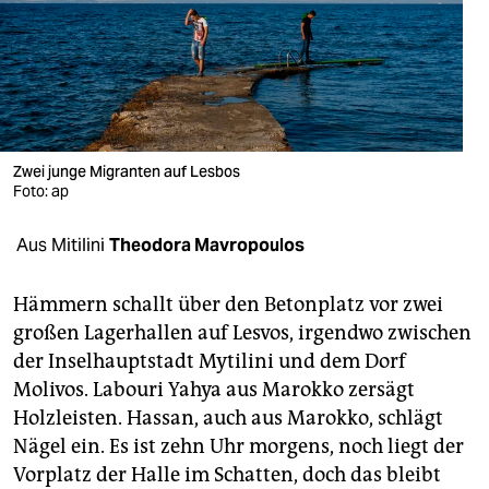
berlin
nord
wahrheit
verlag
Zwei junge Migranten auf Lesbos
Foto: ap
verlag
veranstaltungen
Aus Mitilini
Theodora Mavropoulos
shop
Hämmern schallt über den Betonplatz vor zwei
fragen & hilfe
großen Lagerhallen auf Lesvos, irgendwo zwischen
der Inselhauptstadt Mytilini und dem Dorf
unterstützen
Molivos. Labouri Yahya aus Marokko zersägt
abo
Holzleisten. Hassan, auch aus Marokko, schlägt
Nägel ein. Es ist zehn Uhr morgens, noch liegt der
genossenschaft
Vorplatz der Halle im Schatten, doch das bleibt