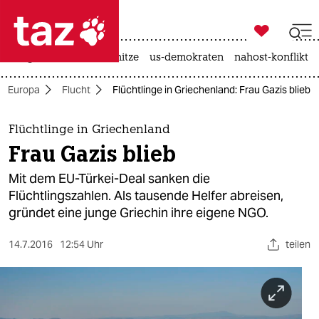

taz zahl ich
krieg in der ukraine
hitze
us-demokraten
nahost-konflikt

taz zahl ich
Europa
Flucht
Flüchtlinge in Griechenland: Frau Gazis blieb
taz zahl ich
themen
Flüchtlinge in Griechenland
Frau Gazis blieb
politik
Mit dem EU-Türkei-Deal sanken die
öko
Flüchtlingszahlen. Als tausende Helfer abreisen,
gründet eine junge Griechin ihre eigene NGO.
gesellschaft
14.7.2016
12:54 Uhr
teilen
kultur
sport