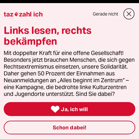
Shop
taz
zahl ich
Gerade nicht

Anzeigen
Links lesen, rechts
bekämpfen
Fragen & Hilfe
Mit doppelter Kraft für eine offene Gesellschaft!
Besonders jetzt brauchen Menschen, die sich gegen
Rechtsextremismus einsetzen, unsere Solidarität.
Feedback
Daher gehen 50 Prozent der Einnahmen aus
Neuanmeldungen an „Alles beginnt im Zentrum“ –
Aboservice
eine Kampagne, die bedrohte linke Kulturzentren
und Jugendorte unterstützt. Sind Sie dabei?
ePaper Login

Ja, ich will
Downloads für Abonnierende
Schon dabei!