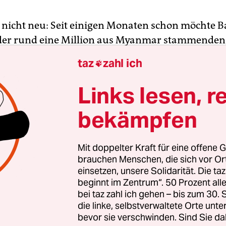
st nicht neu: Seit einigen Monaten schon möchte 
 der rund eine Million aus Myanmar stammende
bgelegenen Insel im Golf von Bengalen ansiedeln.
taz
zahl ich

Anfang November ein neuer Versuch angekündigt
pe von mehreren tausend Flüchtlingen umzusied
Links lesen, r
bekämpfen
n gut vorbereitet sein und werden deshalb ab dem 
ersonal auf die Insel schicken“, sagte Shah Kam
hischen Ministerium für Katastrophenschutz g
Mit doppelter Kraft für eine offene G
dien.
brauchen Menschen, die sich vor O
einsetzen, unsere Solidarität. Die ta
beginnt im Zentrum“. 50 Prozent a
bei taz zahl ich gehen – bis zum 30
die linke, selbstverwaltete Orte unte
bevor sie verschwinden. Sind Sie da