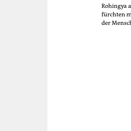
Rohingya au
fürchten m
der Mensc