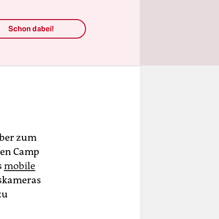
Schon dabei!
Aber zum
lten Camp
s
mobile
skameras
zu