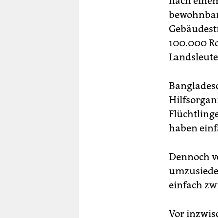
nach einem 
bewohnbar“
Gebäudestr
100.000 Ro
Landsleute
Banglades
Hilfsorgan
Flüchtling
haben einfa
Dennoch ve
umzusiedel
einfach zw
Vor inzwis