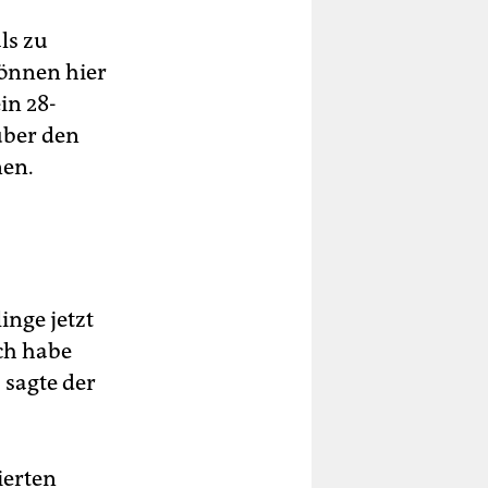
ls zu
önnen hier
in 28-
über den
nen.
inge jetzt
Ich habe
 sagte der
ierten