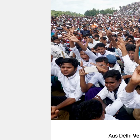
berlin
nord
wahrheit
verlag
verlag
veranstaltungen
shop
fragen & hilfe
unterstützen
abo
genossenschaft
Aus Delhi
Ve