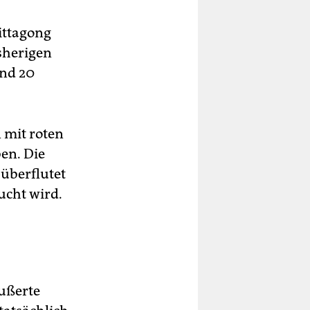
ittagong
sherigen
und 20
 mit roten
en. Die
 überflutet
ucht wird.
ußerte