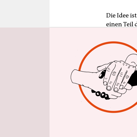
epaper login
Die Idee i
einen Teil
auf einer a
wurde für 
erste Grup
„Wir wolle
November P
bangladesc
lokalen Me