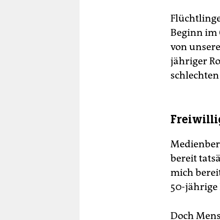
Flüchtlinge
Beginn im 
von unsere
jähriger R
schlechten
Freiwill
Medienberi
bereit tat
mich bereit
50-jährige
Doch Mensc