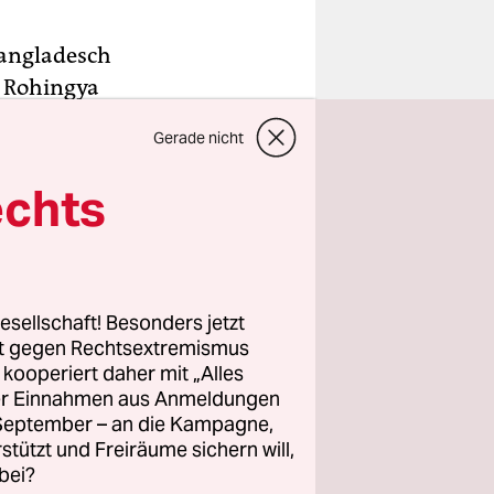
Bangladesch
n Rohingya
 Jetzt
Gerade nicht
, eine
eln.
echts
1.
al vom
egenüber
esellschaft! Besonders jetzt
rt gegen Rechtsextremismus
z kooperiert daher mit „Alles
ller Einnahmen aus Anmeldungen
. September – an die Kampagne,
rstützt und Freiräume sichern will,
bei?