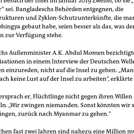
Besuch der Insel im Januar 2019 Zweifel, ob sie „
 sei. Bangladeschs Behörden entgegnen, die
ukturen und Zyklon-Schutzunterkünfte, die ma
hingya gebaut habe, seien besser als das, was de
n zur Verfügung stehe.
chs Außenminister A.K. Abdul Momen bezichtigt
isationen in einem Interview der Deutschen Well
en einzureden, nicht auf die Insel zu gehen. „M
ch keine Lust auf der Insel zu arbeiten“, erklärte 
rsprach er, Flüchtlinge nicht gegen ihren Willen
n. „Wir zwingen niemanden. Sonst könnten wir s
ingen, zurück nach Myanmar zu gehen.“
chen fast zwei Jahren sind nahezu eine Million 