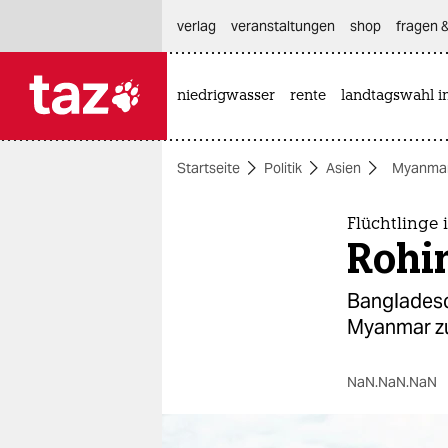
hautnavigation anspringen
hauptinhalt anspringen
footer anspringen
verlag
veranstaltungen
shop
fragen &
niedrigwasser
rente
landtagswahl i

taz zahl ich
taz zahl ich
Startseite
Politik
Asien
Myanma
themen
politik
Flüchtlinge
Rohin
öko
Bangladesc
gesellschaft
Myanmar zu 
kultur
NaN.NaN.NaN
sport