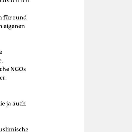
tatsächlich
n für rund
n eigenen
e
e,
anche NGOs
er.
ie ja auch
muslimische