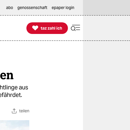
abo
genossenschaft
epaper login

taz zahl ich
taz zahl ich
ben
htlinge aus
efährdet.
teilen