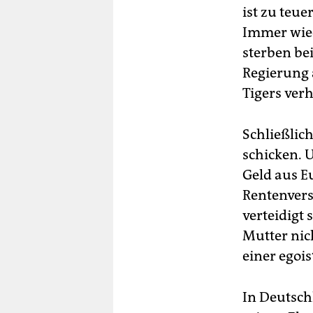
ist zu teu
Immer wied
sterben be
Regierung 
Tigers ver
Schließlich
schicken. 
Geld aus E
Rentenver
verteidigt s
Mutter nich
einer egois
In Deutsch