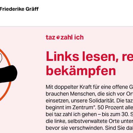
Friederike Gräff
iest man eine kurze Notiz über sie in der Zeitun
taz
zahl ich

ein Flüchtlingsbeirat die Abschiebehaft für minde
e Flüchtlinge oder eine Ministerin sagt, dass man
Links lesen, r
e flexibel handhaben müsse. Aber was weiß man 
bekämpfen
älle?
 Arunagirinathan hat ein Buch darüber geschri
Mit doppelter Kraft für eine offene G
 der Flucht", heißt es, und auf dem Buchdeckel s
brauchen Menschen, die sich vor O
einsetzen, unsere Solidarität. Die ta
rte, auf der der Weg des 12-Jährigen rot eingezeic
beginnt im Zentrum“. 50 Prozent a
nka nach Hamburg, mit Umweg über Ghana, weil 
bei taz zahl ich gehen – bis zum 30
eim ersten Anlauf scheiterten. Es ist noch gar ni
die linke, selbstverwaltete Orte unte
bevor sie verschwinden. Sind Sie da
Umeswaran Arunagirinathan seinem Onkel das G