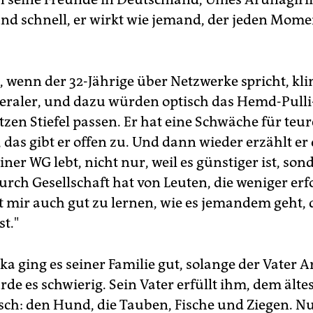
 und schnell, er wirkt wie jemand, der jeden Mom
wenn der 32-Jährige über Netzwerke spricht, klin
beraler, und dazu würden optisch das Hemd-Pull
tzen Stiefel passen. Er hat eine Schwäche für teur
 das gibt er offen zu. Und dann wieder erzählt er
einer WG lebt, nicht nur, weil es günstiger ist, so
urch Gesellschaft hat von Leuten, die weniger erf
ut mir auch gut zu lernen, wie es jemandem geht, 
st."
ka ging es seiner Familie gut, solange der Vater Ar
de es schwierig. Sein Vater erfüllt ihm, dem älte
ch: den Hund, die Tauben, Fische und Ziegen. Nu