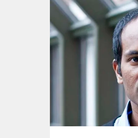
berlin
nord
wahrheit
verlag
verlag
veranstaltungen
shop
fragen & hilfe
unterstützen
abo
genossenschaft