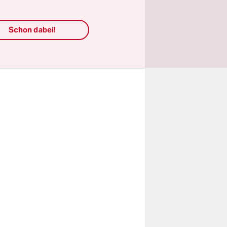
Es ist
tzt
Schon dabei!
ik und