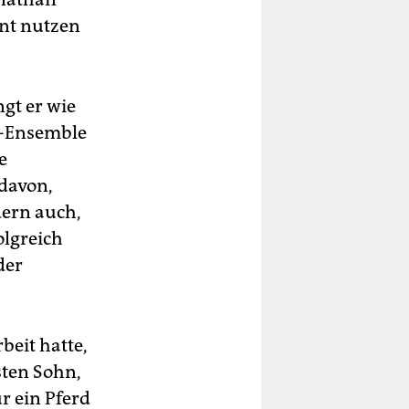
ent nutzen
gt er wie
i-Ensemble
e
 davon,
ndern auch,
olgreich
der
beit hatte,
sten Sohn,
r ein Pferd