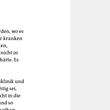
rden, wo es
er kranken
ten,
nicht in
hätte. Es
iklinik und
tig sei,
cht in die
und so
inathan