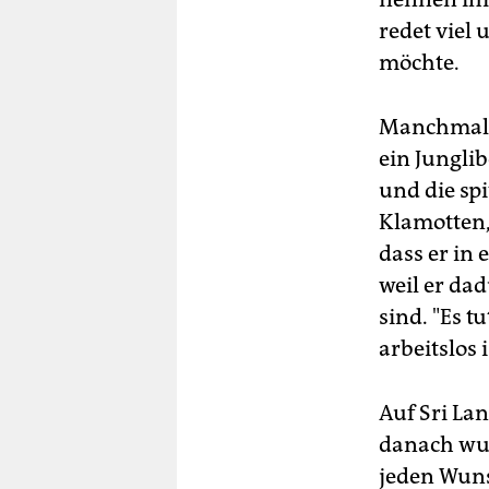
redet viel
möchte.
Manchmal, 
ein Jungli
und die spi
Klamotten,
dass er in 
weil er dad
sind. "Es t
arbeitslos i
Auf Sri Lan
danach wur
jeden Wuns