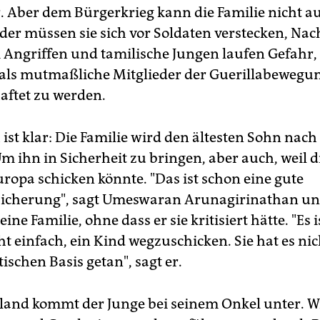
er. Aber dem Bürgerkrieg kann die Familie nicht a
er müssen sie sich vor Soldaten verstecken, Na
i Angriffen und tamilische Jungen laufen Gefahr,
als mutmaßliche Mitglieder der Guerillabewegu
haftet zu werden.
 ist klar: Die Familie wird den ältesten Sohn nac
Um ihn in Sicherheit zu bringen, aber auch, weil 
uropa schicken könnte. "Das ist schon eine gute
sicherung", sagt Umeswaran Arunagirinathan u
eine Familie, ohne dass er sie kritisiert hätte. "Es i
t einfach, ein Kind wegzuschicken. Sie hat es nic
tischen Basis getan", sagt er.
land kommt der Junge bei seinem Onkel unter. Wi