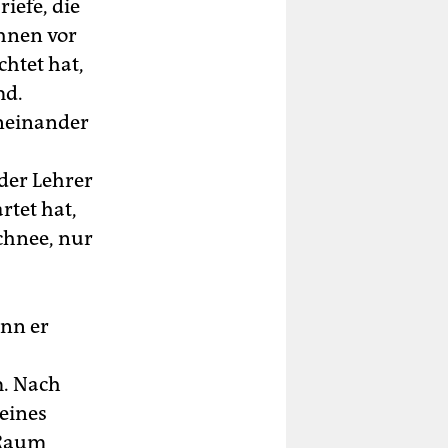
iefe, die
ihnen vor
chtet hat,
md.
eneinander
der Lehrer
rtet hat,
chnee, nur
enn er
. Nach
eines
 Raum