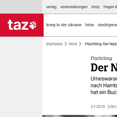
hautnavigation anspringen
hauptinhalt anspringen
footer anspringen
verlag
veranstaltungen
shop
fragen &
krieg in der ukraine
hitze
niedrigwa

taz zahl ich
taz zahl ich
Startseite
Nord
Flüchtling: Der Nazi
themen
politik
Flüchtling
Der N
öko
Umeswaran A
gesellschaft
nach Hambur
hat ein Bu
kultur
sport
2.7.2010
2:00 