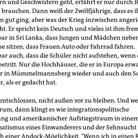
rn und Geschwistern geht, erfährt er nur durch Br
 brauchen. Dann weiß der Zwölfjährige, dass es 
n gut ging, aber was der Krieg inzwischen angeri
ht. Er spricht kein Deutsch und vieles ist ihm fre
bar in Sri Lanka, dass Jungen und Mädchen neb
se sitzen, dass Frauen Auto oder Fahrrad fahren.
bar auch, dass die Schüler nicht aufstehen, wenn 
betritt. Nur die Hochhäuser, die er in Europa erwa
 er in Mümmelmannsberg wieder und auch den S
r, als er gedacht hat.
t entschlossen, nicht außen vor zu bleiben. Und w
rum, dann klingt es wie integrationspolitische
ng und amerikanischer Aufstiegstraum in einem
atismus eines Einwanderers und der Sehnsucht 
h einer Andock-Möglichkeit. "Wenn ich in einen