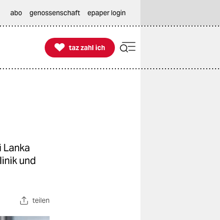
abo
genossenschaft
epaper login

taz zahl ich
taz zahl ich
i Lanka
linik und
teilen