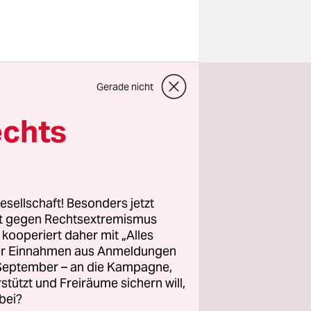
g: Dann
Gerade nicht
rjährige
 die
echts
schon über
eben,
esellschaft! Besonders jetzt
ieht man
rt gegen Rechtsextremismus
z kooperiert daher mit „Alles
hnet ist.
ller Einnahmen aus Anmeldungen
die
. September – an die Kampagne,
cht so lange
rstützt und Freiräume sichern will,
bei?
eld dafür