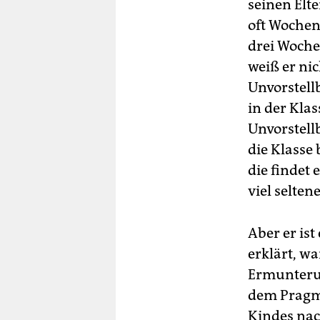
seinen Elte
oft Wochen
drei Woche
weiß er nic
Unvorstell
in der Klas
Unvorstell
die Klasse 
die findet
viel seltene
Aber er is
erklärt, wa
Ermunteru
dem Pragm
Kindes nac