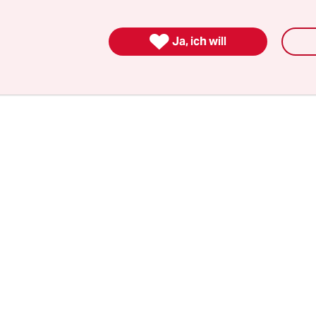
n konnte und es war ein stolzer Moment für ihn. 
h Europa zu kommen. Aber Arunagirinathan ist je

Ja, ich will
rzt an der Herzchirurgie der Hamburger Uniklin
eld aufbringen.