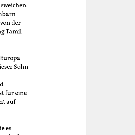
usweichen.
chbarn
 von der
ng Tamil
h Europa
dieser Sohn
nd
st für eine
ht auf
e es