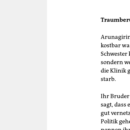
Traumberu
Arunagirin
kostbar wa
Schwester k
sondern we
die Klinik 
starb.
Ihr Bruder
sagt, dass 
gut vernetz
Politik ge
nennen ihn