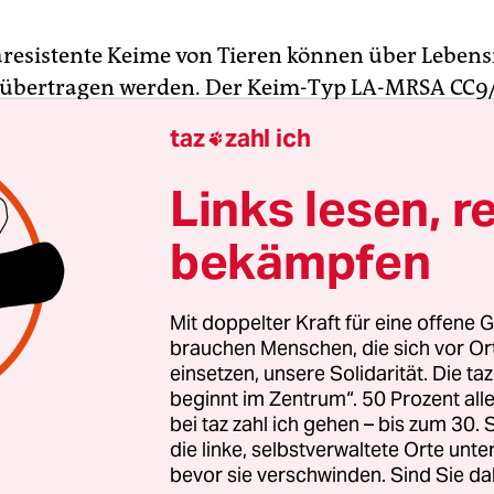
aresistente Keime von Tieren können über Lebens
übertragen werden. Der Keim-Typ LA-MRSA CC9
esondere durch Putenfleisch in den Körper gela
taz
zahl ich

e Bundesinstitut für Risikobewertung (BfR) verg
. Das ist neu, denn bislang war nicht beobachtet 
Links lesen, r
A-MRSA über diesen Weg übertragen wurde. LA-
bekämpfen
erreger, die Gen­analysen zufolge aus Ställen s
tzer kritisieren seit Langem, dass der Antibiotik
Mit doppelter Kraft für eine offene G
 zur Entstehung und Verbreitung von Keimen beitr
brauchen Menschen, die sich vor O
einsetzen, unsere Solidarität. Die ta
 mehr mit diesen Medikamenten bekämpfen lasse
beginnt im Zentrum“. 50 Prozent a
ie „Massentierhaltung“ die menschliche Gesundh
bei taz zahl ich gehen – bis zum 30
 bestätigt, dass dieser Weg grundsätzlich möglich 
die linke, selbstverwaltete Orte unte
bevor sie verschwinden. Sind Sie da