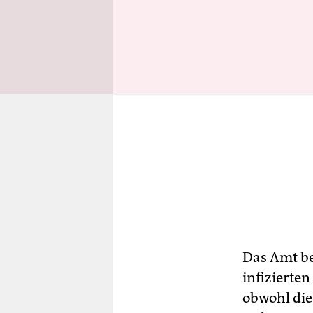
Das Amt be
infizierte
obwohl die