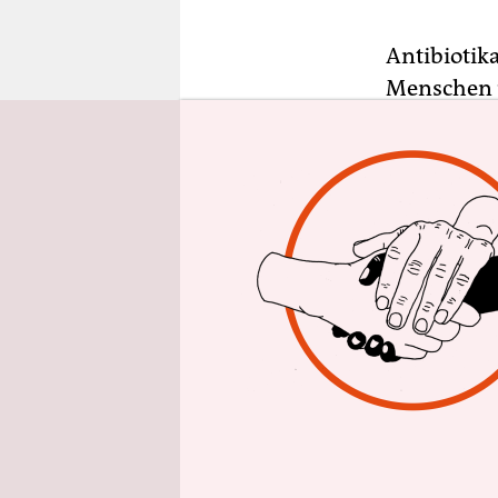
epaper login
Antibiotik
Menschen 
könne insb
die Behörd
Woche mit
dass ein L
Krankheits
Umweltschü
in Ställen
sich nicht
gefährde d
hat das BfR