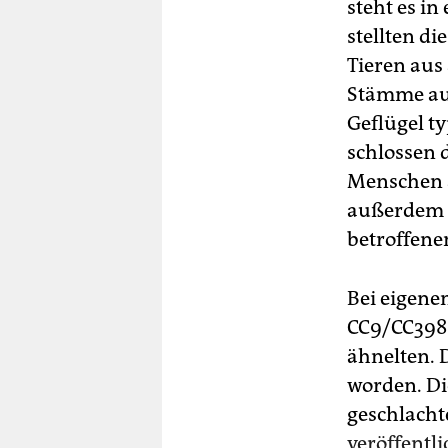
steht es in
stellten di
Tieren aus
Stämme aus
Geflügel ty
schlossen 
Menschen 
außerdem a
betroffene
Bei eigene
CC9/CC398 
ähnelten. 
worden. Di
geschlacht
veröffentli