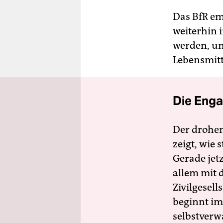
Das BfR em
weiterhin 
werden, um
Lebensmitt
Die Enga
Der drohe
zeigt, wie
Gerade jet
allem mit d
Zivilgesell
beginnt im
selbstverw