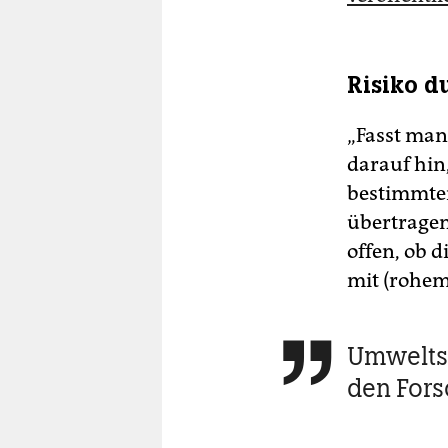
Risiko d
„Fasst man
darauf hin
bestimmte
übertragen
offen, ob 
mit (rohem
Umweltsc

den Fors