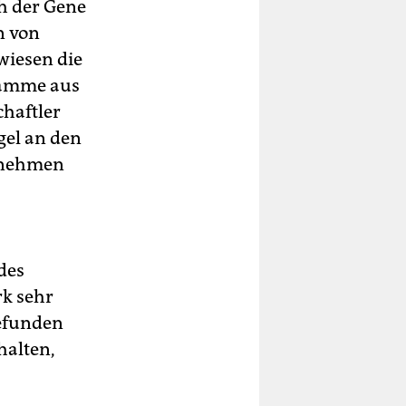
ch der Gene
n von
wiesen die
tämme aus
chaftler
gel an den
 nehmen
des
rk sehr
gefunden
halten,