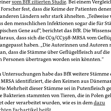
 einer
vom BfR zitierten Studie
. Bei einem Verglei
e Forscher fest, dass die Keime der Patienten dene
 anderen Ländern sehr stark ähnelten. „Teilweise 
 den menschlichen Infektionen sogar die für S
pischen Gene auf“, berichtet das BfR. Die Wissens
daraus, dass sich die CC9/CC398-MRSA vom Geflü
angepasst haben. „Die Autorinnen und Autoren
n, dass die Stämme über Geflügelfleisch auf die
n Personen übertragen worden sein könnten.“
n Untersuchungen habe das BfR weitere Stämme 
MRSA identifiziert, die den Keimen aus Dänema
Die Mehrheit dieser Stämme sei in Putenfleisch 
e Bakterien stammten von Tieren, die in Polen ge
et oder verarbeitet wurden, wie es in dem
dazu
chten Fachartikel heißt
.