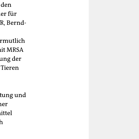
 den
er für
R, Bernd-
ermutlich
mit MRSA
lung der
Tieren
altung und
ner
ttel
ch