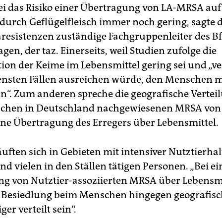
i das Risiko einer Übertragung von LA-MRSA auf
urch Geflügelfleisch immer noch gering, sagte d
aresistenzen zuständige Fachgruppenleiter des Bf
gen, der taz. Einerseits, weil Studien zufolge die
ion der Keime im Lebensmittel gering sei und „v
tensten Fällen ausreichen würde, den Menschen 
ln“. Zum anderen spreche die geografische Vertei
chen in Deutschland nachgewiesenen MRSA von 
eine Übertragung des Erregers über Lebensmittel.
äuften sich in Gebieten mit intensiver Nutztierh
d vielen in den Ställen tätigen Personen. „Bei ei
g von Nutztier-assoziierten MRSA über Lebensmi
 Besiedlung beim Menschen hingegen geografis
er verteilt sein“.