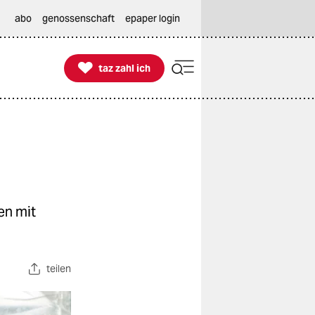
abo
genossenschaft
epaper login

taz zahl ich
taz zahl ich
en mit
teilen