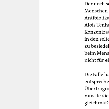
Dennoch se
Menschen d
Antibiotik
Alois Tenha
Konzentrat
in den sel
zu besiede
beim Mens
nicht für 
Die Fälle h
entsprechen
Übertragun
müsste die
gleichmäßig