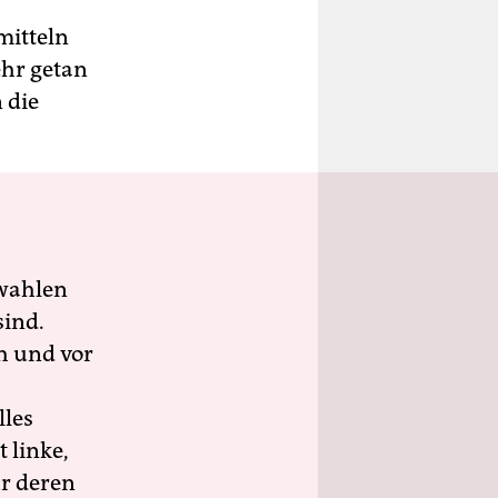
mitteln
ehr getan
 die
wahlen
sind.
h und vor
lles
 linke,
ür deren