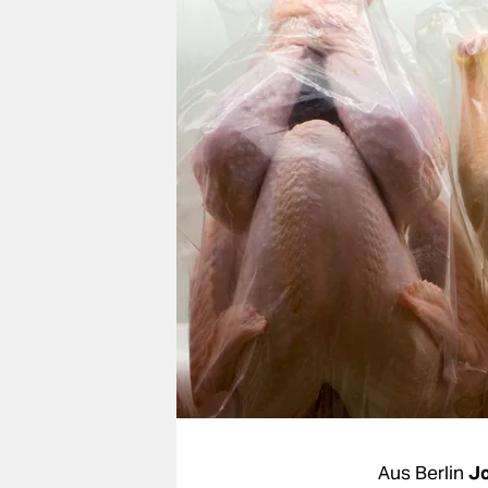
berlin
nord
wahrheit
verlag
verlag
veranstaltungen
shop
fragen & hilfe
unterstützen
abo
genossenschaft
Aus Berlin
Jo