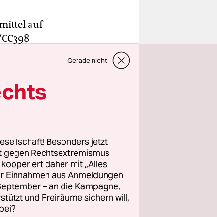
mittel auf
/CC398
ngen,
teilte
Gerade nicht
angene
worden,
echts
MRSA sind
tammen.
a-Einsatz
esellschaft! Besonders jetzt
age, die
rt gegen Rechtsextremismus
z kooperiert daher mit „Alles
n. So
ller Einnahmen aus Anmeldungen
eit. Nun
. September – an die Kampagne,
ist.
rstützt und Freiräume sichern will,
bei?