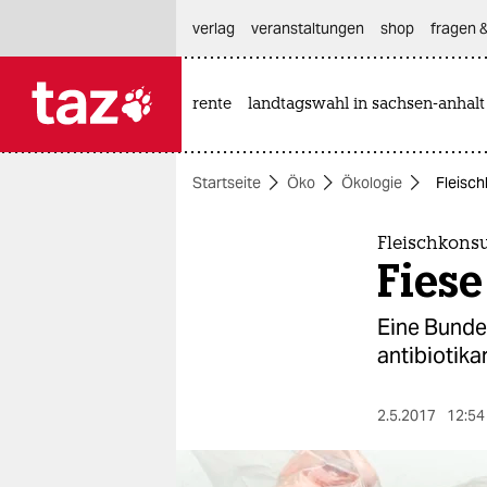
hautnavigation anspringen
hauptinhalt anspringen
footer anspringen
verlag
veranstaltungen
shop
fragen &
rente
landtagswahl in sachsen-anhalt

taz zahl ich
taz zahl ich
Startseite
Öko
Ökologie
Fleisch
themen
politik
Fleischkons
Fiese
öko
Eine Bunde
gesellschaft
antibiotika
kultur
2.5.2017
12:54
sport