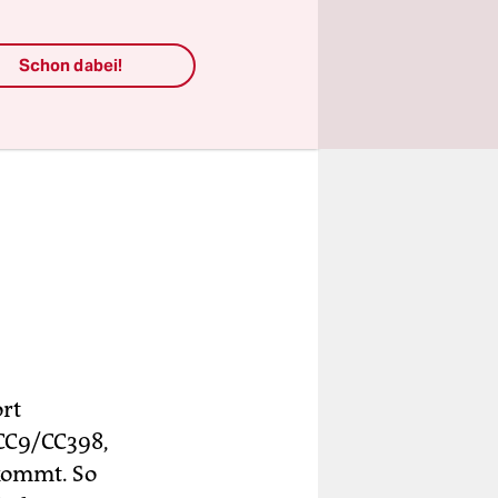
Schon dabei!
rt
 CC9/CC398,
kommt. So