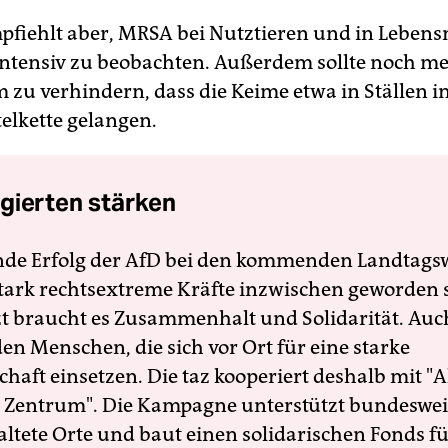
pfiehlt aber, MRSA bei Nutztieren und in Lebens
intensiv zu beobachten. Außerdem sollte noch m
 zu verhindern, dass die Keime etwa in Ställen in
elkette gelangen.
gierten stärken
nde Erfolg der AfD bei den kommenden Landtags
 stark rechtsextreme Kräfte inzwischen geworden 
zt braucht es Zusammenhalt und Solidarität. Auc
en Menschen, die sich vor Ort für eine starke
schaft einsetzen. Die taz kooperiert deshalb mit "A
 Zentrum". Die Kampagne unterstützt bundesweit
altete Orte und baut einen solidarischen Fonds f