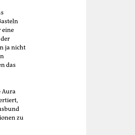
as
Basteln
 eine
 der
n ja nicht
on
en das
e Aura
rtiert,
Ausbund
gionen zu