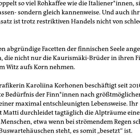
ppelt­ so viel Rohkaffee wie die Italiener*innen, s
tassen- sondern gleich kannenweise. Und auch ihr
tz­ ist trotz restriktiven­ Handels nicht von schl
n abgründige Facetten­ der finnischen Seele ang
, die nicht nur die Kaurismäki-­Brüder in ihren 
m­ Witz aufs Korn nehmen.
afikerin Karoliina­ Korhonen beschäftigt seit 201
e Bedürfnis der Finn*innen nach größtmöglicher
 einer maximal entschleunigten Lebens­weise. Ihr
t Matti durchleidet tagtäglich die Alpträume eine
 Menschen, etwa wenn bei strömendem Regen sc
uswartehäuschen­ steht, es somit „besetzt“ ist.