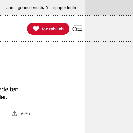
abo
genossenschaft
epaper login

taz zahl ich
taz zahl ich
edelten
er.
teilen