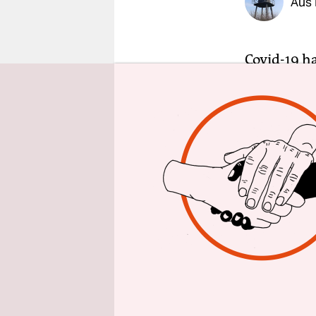
Aus
epaper login
Covid-19 ha
mit derzei
Zeit an de
Ende der Os
tätigen An
Sprache dür
man solche
Fertigkeit
eingefleis
ist wohl eh
Vor langer 
und so sch