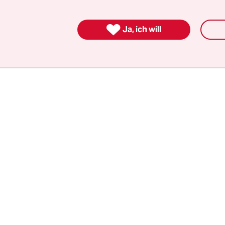
hintergrund in etwa fünfter Generation, der mic
 der sprichwörtlich russischen­ oder allgemein: s

Ja, ich will
h in meinem Inneren, schickte.