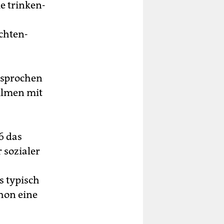
ie trinken­
echten­
esprochen
Filmen mit
6 das
 sozialer
s typisch
hon eine