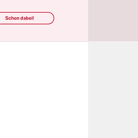
h auf die
lawischen­
Schon dabei!