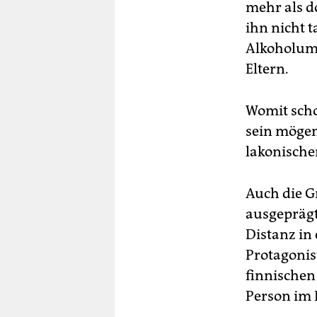
mehr als do
ihn nicht 
Alkoholumsa
Eltern.
Womit scho
sein mögen
lakonische
Auch die Gr
ausgeprägt
Distanz in
Protagonis
finnischen
Person im B