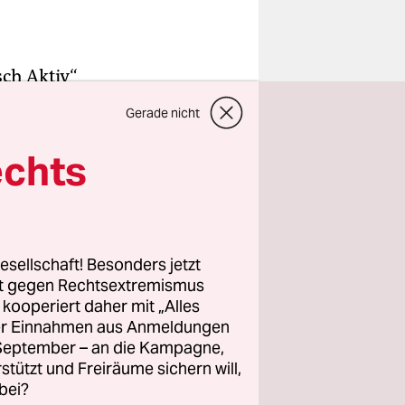
isch Aktiv“
geraumer
Gerade nicht
un bis zum
lge­ in der
echts
gen
cht besucht
mit
esellschaft! Besonders jetzt
rt gegen Rechtsextremismus
 können. Es
z kooperiert daher mit „Alles
ine Kultur.
ller Einnahmen aus Anmeldungen
. September – an die Kampagne,
ine schöne
rstützt und Freiräume sichern will,
bei?
lich mein