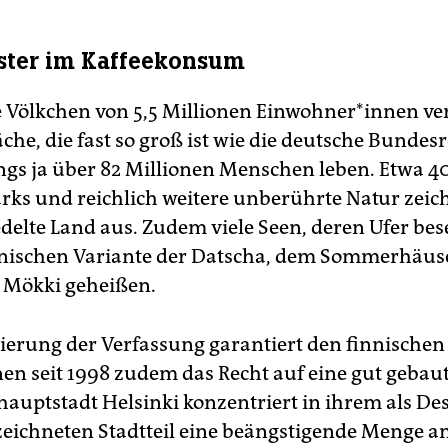
ster im Kaffeekonsum
 Völkchen von 5,5 Millionen Einwohner*innen verte
äche, die fast so groß ist wie die deutsche­ Bundes
ings ja über 82 Millionen­ Menschen leben. Etwa 4
rks­ und reichlich weitere unberührte Natur zei
delte Land aus. Zudem viele Seen, deren Ufer bese
nnischen­ Variante der Datscha, dem Sommerhäusc
 Mökki geheißen.
lierung der Verfassung garantiert den finnischen
en seit 1998 zudem das Recht auf eine gut gebau
hauptstadt Helsinki konzentriert in ihrem als De
ezeichneten­ Stadtteil eine beängstigende Menge a