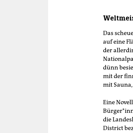
Weltmei
Das scheue
auf eine Fl
der allerd
Nationalpa
dünn besie
mit der fi
mit Sauna,
Eine Novel
Bürger*inn
die Landes
District b