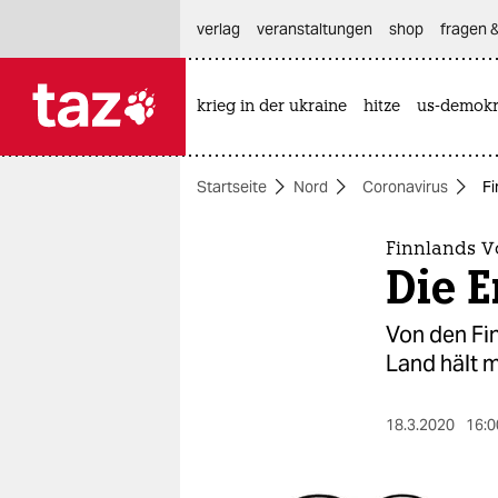
hautnavigation anspringen
hauptinhalt anspringen
footer anspringen
verlag
veranstaltungen
shop
fragen &
krieg in der ukraine
hitze
us-demokr

taz zahl ich
taz zahl ich
Startseite
Nord
Coronavirus
Fi
themen
politik
Finnlands Vo
Die E
öko
Von den Fin
gesellschaft
Land hält 
kultur
18.3.2020
16:0
sport