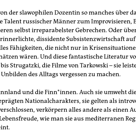
 von der slawophilen Dozentin so manches über d
 Talent russischer Männer zum Improvisieren, 
eren selbst irreparabelster Gebrechen.­ Oder über
erinnerlichte, dissidente Subsistenzwirtschaft auf
les­ Fähigkeiten, die nicht nur in Krisensituatione
hätzen wären. Und diese fantastische Literatur­ v
bis Strugatzki, die Filme von Tarkowski – sie leist
e Unbilden des Alltags vergessen zu machen.
innland und die Finn*innen. Auch sie umweht di
prägten Nationalcharakters, sie gelten­ als introve
verschlossen, verkörpern alles andere­ als einen 
 Lebensfreude, wie man sie aus mediterranen Re
int.