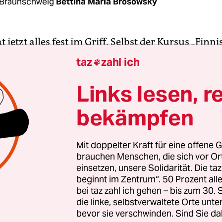
 Braunschweig
Bettina Maria Brosowsky
t jetzt alles fest im Griff. Selbst der Kursus „Finn
t stolzen­ sieben Teilnehmer*innen, den ich seit 
taz
zahl ich

r Braunschweiger Volkshochschule­ besuche, ist n
terferien ausgesetzt. Zugegeben: Allzu große Erfo
Links lesen, r
wendung dieser so ungewöhnlichen wie schwieri
bekämpfen
fte ich für mich nicht reklamieren. Aber viellei
 Sprachkurse ja auch nicht primär, um es in den
en kommunikativer Interaktion irgendwann mal 
Mit doppelter Kraft für eine offene G
brauchen Menschen, die sich vor O
chten­ Muttersprachler*innen auf sich nehmen zu
einsetzen, unsere Solidarität. Die ta
er die Sympathie für ein Land, seine Menschen, se
beginnt im Zentrum“. 50 Prozent a
bei taz zahl ich gehen – bis zum 30
Zeit hatte ich einmal Russisch belegt, auch dies e
die linke, selbstverwaltete Orte unte
bevor sie verschwinden. Sind Sie da
wierig zu erlernende Sprache. Hier war es sicher