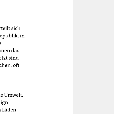
ilt­ sich
republik, in
0
chnen das
tzt sind
hen, oft
te Umwelt,
sign
n Läden