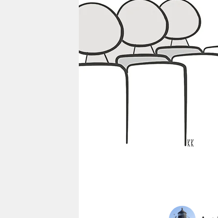
berlin
nord
wahrheit
verlag
verlag
veranstaltungen
shop
fragen & hilfe
unterstützen
abo
genossenschaft