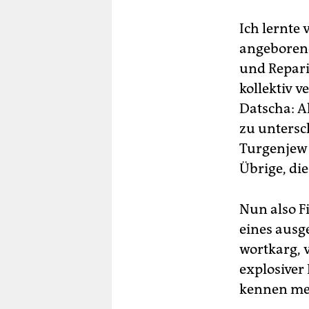
Ich lernte
angeborene
und Repari
kollektiv v
Datscha: Al
zu untersc
Turgenjew­ 
Übrige, di
Nun also F
eines ausge
wortkarg, 
explosiver
kennen me