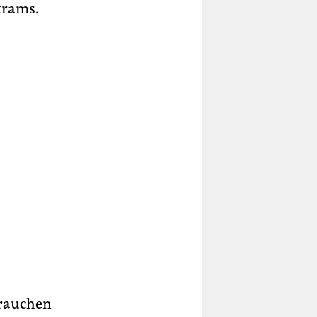
krams.
brauchen