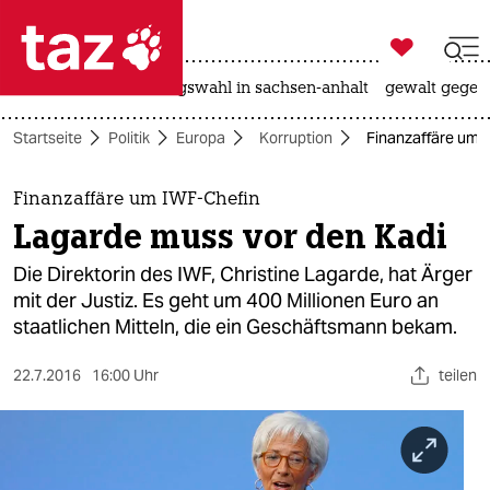

taz zahl ich
hitze
surfen
landtagswahl in sachsen-anhalt
gewalt gegen

taz zahl ich
Startseite
Politik
Europa
Korruption
Finanzaffäre um 
taz zahl ich
themen
Finanzaffäre um IWF-Chefin
Lagarde muss vor den Kadi
politik
Die Direktorin des IWF, Christine Lagarde, hat Ärger
öko
mit der Justiz. Es geht um 400 Millionen Euro an
staatlichen Mitteln, die ein Geschäftsmann bekam.
gesellschaft
22.7.2016
16:00 Uhr
teilen
kultur
sport