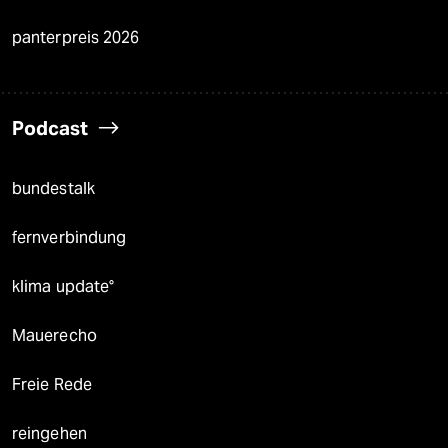
panterpreis 2026
Podcast
bundestalk
fernverbindung
klima update°
Mauerecho
Freie Rede
reingehen