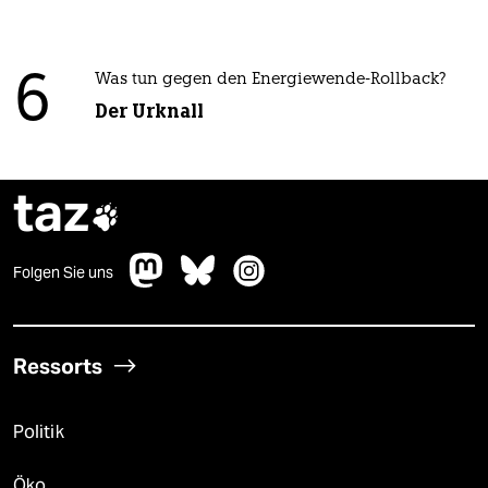
6
Was tun gegen den Energiewende-Rollback?
Der Urknall
taz

Folgen Sie uns
Ressorts
Politik
Öko