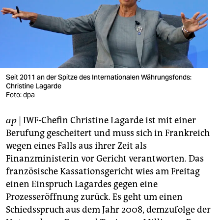
berlin
nord
wahrheit
verlag
Seit 2011 an der Spitze des Internationalen Währungsfonds:
Christine Lagarde
verlag
Foto: dpa
veranstaltungen
ap
| IWF-Chefin Christine Lagarde ist mit einer
shop
Berufung gescheitert und muss sich in Frankreich
fragen & hilfe
wegen eines Falls aus ihrer Zeit als
Finanzministerin vor Gericht verantworten. Das
unterstützen
französische Kassationsgericht wies am Freitag
einen Einspruch Lagardes gegen eine
abo
Prozesseröffnung zurück. Es geht um einen
genossenschaft
Schiedsspruch aus dem Jahr 2008, demzufolge der