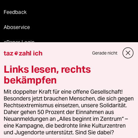
Feedback
Aboservice
ePaper Login
taz
zahl ich
Gerade nicht

Downloads für Abonnierende
Links lesen, rechts
bekämpfen
© 2026 taz Verlags und Vertriebs GmbH
Mit doppelter Kraft für eine offene Gesellschaft!
Alle Rechte vorbehalten. Bei rechtlichen Fragen oder für Genehmigungen
wenden Sie sich bitte an
lizenzen@taz.de
Besonders jetzt brauchen Menschen, die sich gegen
Rechtsextremismus einsetzen, unsere Solidarität.
Daher gehen 50 Prozent der Einnahmen aus
Feedback
Redaktionsstatut
Kommune-Richtlinien
KI-
Neuanmeldungen an „Alles beginnt im Zentrum“ –
eine Kampagne, die bedrohte linke Kulturzentren
Leitlinie
Informant
Datenschutz
Impressum
AGB
und Jugendorte unterstützt. Sind Sie dabei?