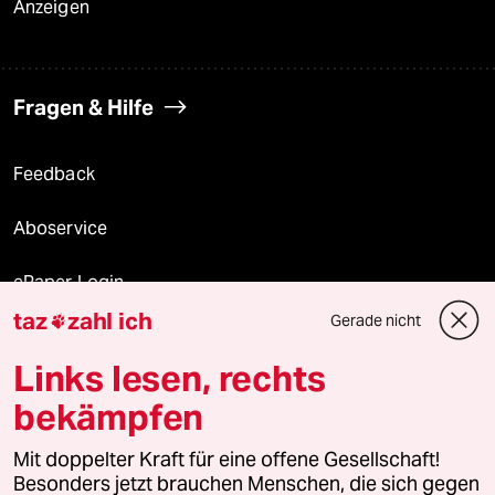
Anzeigen
Fragen & Hilfe
Feedback
Aboservice
ePaper Login
taz
zahl ich
Gerade nicht

Downloads für Abonnierende
Links lesen, rechts
bekämpfen
© 2026 taz Verlags und Vertriebs GmbH
Mit doppelter Kraft für eine offene Gesellschaft!
Alle Rechte vorbehalten. Bei rechtlichen Fragen oder für Genehmigungen
wenden Sie sich bitte an
lizenzen@taz.de
Besonders jetzt brauchen Menschen, die sich gegen