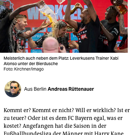
berlin
nord
wahrheit
verlag
verlag
Meisterlich auch neben dem Platz: Leverkusens Trainer Xabi
Alonso unter der Bierdusche
veranstaltungen
Foto: Kirchner/imago
shop
fragen & hilfe
Aus Berlin
Andreas Rüttenauer
unterstützen
Kommt er? Kommt er nicht? Will er wirklich? Ist er
abo
zu teuer? Oder ist es dem FC Bayern egal, was er
genossenschaft
kostet? Angefangen hat die Saison in der
Fußballbundesliga der Männer mit Harry Kane.