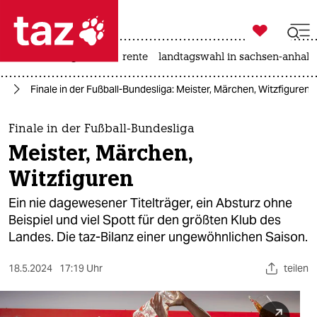

taz zahl ich
hitze
niedrigwasser
rente
landtagswahl in sachsen-anhalt

taz zahl ich
ll
Finale in der Fußball-Bundesliga: Meister, Märchen, Witzfiguren
taz zahl ich
themen
Finale in der Fußball-Bundesliga
Meister, Märchen,
politik
Witzfiguren
öko
Ein nie dagewesener Titelträger, ein Absturz ohne
Beispiel und viel Spott für den größten Klub des
gesellschaft
Landes. Die taz-Bilanz einer ungewöhnlichen Saison.
kultur
18.5.2024
17:19 Uhr
teilen
sport