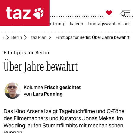

taz zahl ich
bergsteigen
usa unter trump
katzen
landtagswahl in sachs

taz zahl ich
ite
Berlin
taz Plan
Filmtipps für Berlin: Über Jahre bewahrt
taz zahl ich
themen
Filmtipps für Berlin
Über Jahre bewahrt
politik
öko
Kolumne
Frisch gesichtet
gesellschaft
von
Lars Penning
kultur
Das Kino Arsenal zeigt Tagebuchfilme und O-Töne
des Filmemachers und Kurators Jonas Mekas. Im
sport
Wedding laufen Stummfilmhits mit mechanischen
Puppen.