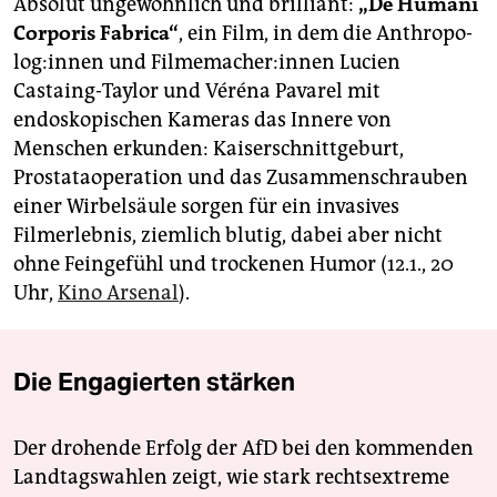
Absolut ungewöhnlich und brilliant:
„De Humani
Corporis Fabrica“
, ein Film, in dem die An­thro­po­
lo­g:in­nen und Fil­me­ma­che­r:in­nen Lucien
Castaing-Taylor und Véréna Pavarel mit
endoskopischen Kameras das Innere von
Menschen erkunden: Kaiserschnittgeburt,
Prostataoperation und das Zusammenschrauben
einer Wirbelsäule sorgen für ein invasives
Filmerlebnis, ziemlich blutig, dabei aber nicht
ohne Feingefühl und trockenen Humor (12.1., 20
Uhr,
Kino Arsenal
).
Die Engagierten stärken
Der drohende Erfolg der AfD bei den kommenden
Landtagswahlen zeigt, wie stark rechtsextreme