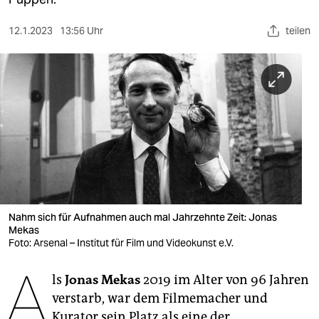
berlin
nord
12.1.2023
13:56 Uhr
teilen
wahrheit
verlag
verlag
veranstaltungen
shop
fragen & hilfe
Nahm sich für Aufnahmen auch mal Jahrzehnte Zeit: Jonas
Mekas
unterstützen
Foto: Arsenal – Institut für Film und Videokunst e.V.
A
abo
ls
Jonas Mekas
2019 im Alter von 96 Jahren
genossenschaft
verstarb, war dem Filmemacher und
Kurator sein Platz als eine der