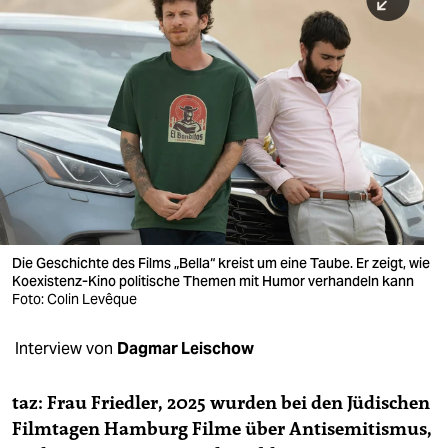
berlin
nord
wahrheit
verlag
verlag
veranstaltungen
shop
Die Geschichte des Films „Bella“ kreist um eine Taube. Er zeigt, wie
Koexistenz-Kino politische Themen mit Humor verhandeln kann
fragen & hilfe
Foto: Colin Levêque
unterstützen
Interview von
Dagmar Leischow
abo
taz: Frau Friedler, 2025 wurden bei den Jüdischen
genossenschaft
Filmtagen Hamburg Filme über Antisemitismus,