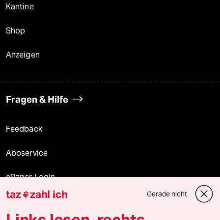
Kantine
Shop
Anzeigen
Fragen & Hilfe
Feedback
Aboservice
ePaper Login
taz
zahl ich
Gerade nicht

Downloads für Abonnierende
Links lesen, rechts