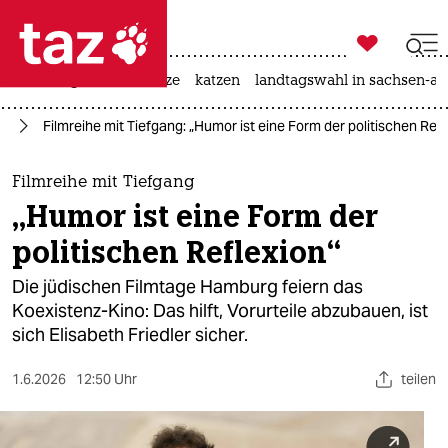

taz zahl ich
iran-krieg
ceuta
hitze
katzen
landtagswahl in sachsen-an

taz zahl ich
rd
Filmreihe mit Tiefgang: „Humor ist eine Form der politischen Refl
taz zahl ich
themen
Filmreihe mit Tiefgang
„Humor ist eine Form der
politik
politischen Reflexion“
öko
Die jüdischen Filmtage Hamburg feiern das
Koexistenz-Kino: Das hilft, Vorurteile abzubauen, ist
gesellschaft
sich Elisabeth Friedler sicher.
kultur
1.6.2026
12:50 Uhr
teilen
sport