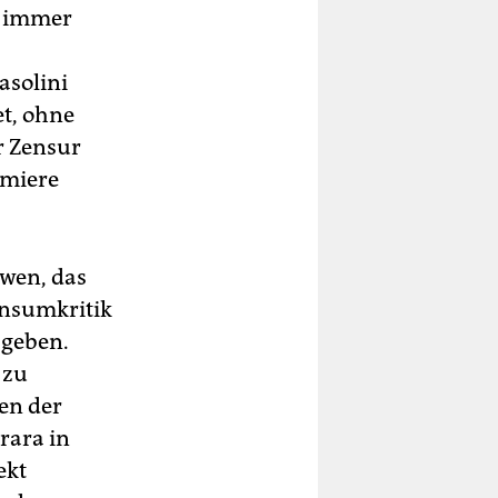
r immer
asolini
et, ohne
r Zensur
emiere
ewen, das
onsumkritik
 geben.
 zu
den der
rara in
ekt