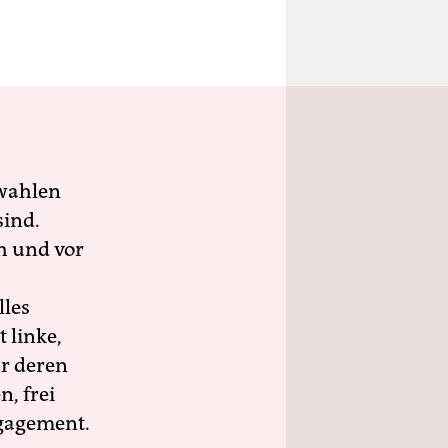
wahlen
sind.
h und vor
lles
 linke,
ür deren
n, frei
ngagement.