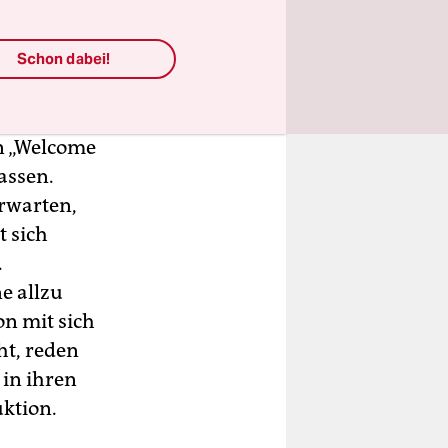
din kaufte
erieten wir
Schon dabei!
lini in den
in „Welcome
assen.
erwarten,
t sich
.
e allzu
on mit sich
ht, reden
 in ihren
uktion.