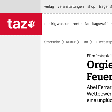
hautnavigation anspringen
hauptinhalt anspringen
footer anspringen
verlag
veranstaltungen
shop
fragen &
niedrigwasser
rente
landtagswahl i

taz zahl ich
taz zahl ich
Startseite
Kultur
Film
Filmfestsp
themen
politik
Filmfestspie
Orgie
öko
Feue
gesellschaft
Abel Ferrar
kultur
Wettbewerbs
eine unglüc
sport