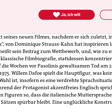
ni sei ein ungeliebter Sohn Casarsas. Meine Freun
gte sie am Grab nieder, und auf der Weiterfahrt g

hterliches Unwetter.
Ja, ich will
ker Regisseur Abel Ferrara stellt Pier Paolo Paso
t seines neuen Filmes, nachdem er sich zuletzt, 
k“, von Dominique Strauss-Kahn hat inspirieren l
 heißt sein Beitrag zum Wettbewerb, und, wie zu 
e klassische Filmbiografie, stattdessen konzentrier
f die Wochen vor Pasolinis gewaltsamen Tod am 2
975. Willem Dafoe spielt die Hauptfigur, was kein
Wahl ist, insofern es eine verdrehte Sprachsituati
hrend der Protagonist akzentfreies Englisch spric
n Figuren so, dass die italienische Muttersprache
 Sätzen spürbar bleibt. Eine unglückliche Konstr