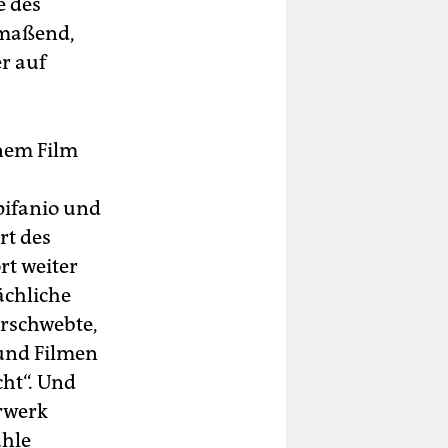
e des
nmaßend,
er auf
inem Film
Epifanio und
rt des
rt weiter
ächliche
orschwebte,
und Filmen
ht“. Und
erwerk
ühle