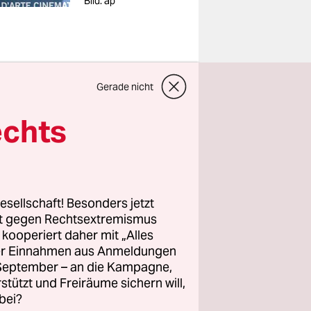
Bild: ap
Gerade nicht
ordöstlich
echts
elizia. Vor
aber der
t waren wir
 Weile
esellschaft! Besonders jetzt
is Mutter
rt gegen Rechtsextremismus
n den 40er
z kooperiert daher mit „Alles
ller Einnahmen aus Anmeldungen
ls nach
. September – an die Kampagne,
en uns zu
rstützt und Freiräume sichern will,
ruck nicht
bei?