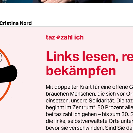
Cristina Nord
taz
zahl ich

on Pier Paolo Pasolini liegt knapp 85 Kilometer n
Links lesen, r
 Venezia entfernt in der Ortschaft Casarsa della D
hren besuchte ich es. Es war ein Spätsommertag, 
bekämpfen
g voller Wolken, und es war kühl. Weit und brei
en Touristen, nach dem Friedhof mussten wir eine
Mit doppelter Kraft für eine offene G
ch dem Grab auch, und das Haus, in dem Pasolin
brauchen Menschen, die sich vor O
nd in dem der Schriftsteller und Filmemacher i
einsetzen, unsere Solidarität. Die ta
beginnt im Zentrum“. 50 Prozent a
te, fanden wir erst gar nicht, obwohl wir mehrma
bei taz zahl ich gehen – bis zum 30
agten. Wir drehten uns im Kreisverkehr, begann
die linke, selbstverwaltete Orte unte
wie Paare das im Urlaub tun, und wurden den Eind
bevor sie verschwinden. Sind Sie da