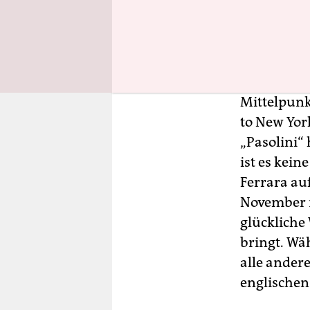
los, Pasoli
Blumen, le
in ein fürc
Der New Yor
Mittelpunk
to New Yor
„Pasolini“
ist es kein
Ferrara au
November 1
glückliche 
bringt. Wä
alle andere
englischen