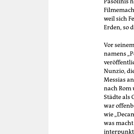
Pasolinis 
Filmemache
weil sich F
Erden, so 
Vor seinem
namens „Po
veröffentli
Nunzio, di
Messias an
nach Rom u
Städte als
war offenb
wie „Decam
was macht 
interpunkti