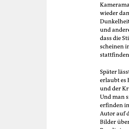
Kameramann
wieder dam
Dunkelheit
und andere
dass die S
scheinen i
stattfinde
Später läs
erlaubt es
und der Kr
Und man si
erfinden im
Autor auf 
Bilder über