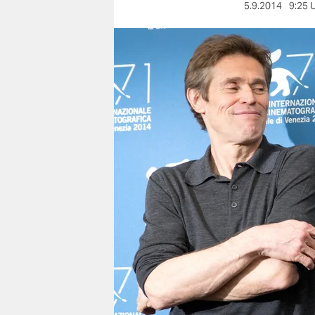
berlin
5.9.2014
9:25 
nord
wahrheit
verlag
verlag
veranstaltungen
shop
fragen & hilfe
unterstützen
abo
genossenschaft