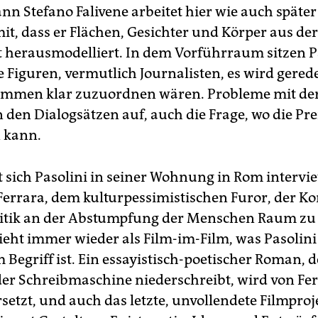
 Stefano Falivene arbeitet hier wie auch späte
it, dass er Flächen, Gesichter und Körper aus der
 herausmodelliert. In dem Vorführraum sitzen P
 Figuren, vermutlich Journalisten, es wird gered
timmen klar zuzuordnen wären. Probleme mit de
n den Dialogsätzen auf, auch die Frage, wo die Pr
n kann.
st sich Pasolini in seiner Wohnung in Rom intervi
 Ferrara, dem kulturpessimistischen Furor, der K
itik an der Abstumpfung der Menschen Raum zu
eht immer wieder als Film-im-Film, was Pasolini
 Begriff ist. Ein essayistisch-poetischer Roman, 
der Schreibmaschine niederschreibt, wird von Fer
setzt, und auch das letzte, unvollendete Filmproj