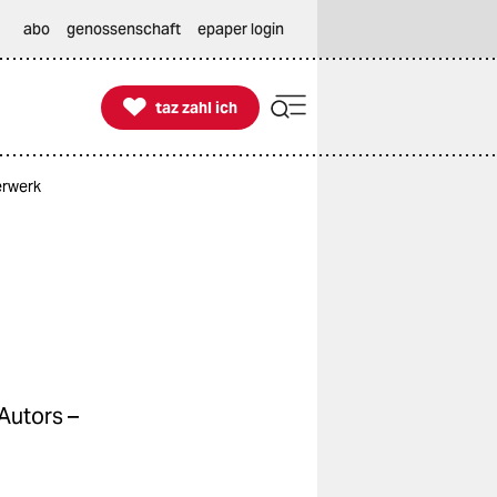
abo
genossenschaft
epaper login

taz zahl ich
taz zahl ich
erwerk
Autors –