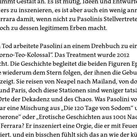
nimmt Gestalt an. Es ist mutig, Ideen und Entwürf
rs zu inszenieren, es ist aber auch ein wenig a
errara damit, wenn nicht zu Pasolinis Stellvertret
doch zu dessen legitimem Erben macht.
 Tod arbeitete Pasolini an einem Drehbuch zu e
rno-Teo-Kolossal“. Das Treatment wurde 2012
cht. Die Geschichte begleitet die beiden Figuren 
e wiederum dem Stern folgen, der ihnen die Gebu
zeigt. Sie reisen von Neapel nach Mailand, von do
nd Paris, doch diese Stationen sind weniger tats
 Orte der Dekadenz und des Chaos. Was Pasolini v
ar eine Mischung aus „Die 120 Tage von Sodom“ 
erone“ oder „Erotische Geschichten aus 1001 Nac
Ferrara? Er inszeniert eine Orgie, die er mit Feu
ert, und ein bisschen fühlt sich das an wie der k