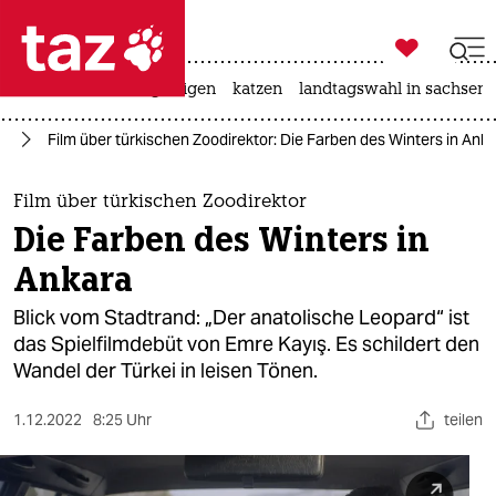

taz zahl ich
ceuta
hitze
bergsteigen
katzen
landtagswahl in sachsen-

taz zahl ich
lm
Film über türkischen Zoodirektor: Die Farben des Winters in Ank
taz zahl ich
themen
Film über türkischen Zoodirektor
Die Farben des Winters in
politik
Ankara
öko
Blick vom Stadtrand: „Der anatolische Leopard“ ist
das Spielfilmdebüt von Emre Kayış. Es schildert den
gesellschaft
Wandel der Türkei in leisen Tönen.
kultur
1.12.2022
8:25 Uhr
teilen
sport