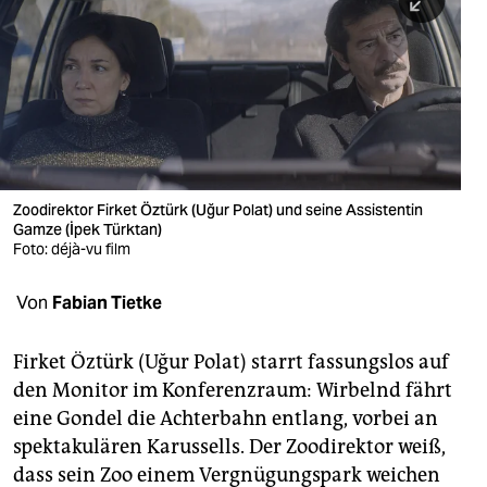
berlin
nord
wahrheit
verlag
verlag
Zoodirektor Firket Öztürk (Uğur Polat) und seine Assistentin
Gamze (İpek Türktan)
veranstaltungen
Foto: déjà-vu film
shop
Von
Fabian Tietke
fragen & hilfe
unterstützen
Firket Öztürk (Uğur Polat) starrt fassungslos auf
den Monitor im Konferenzraum: Wirbelnd fährt
abo
eine Gondel die Achterbahn entlang, vorbei an
spektakulären Karussells. Der Zoodirektor weiß,
genossenschaft
dass sein Zoo einem Vergnügungspark weichen