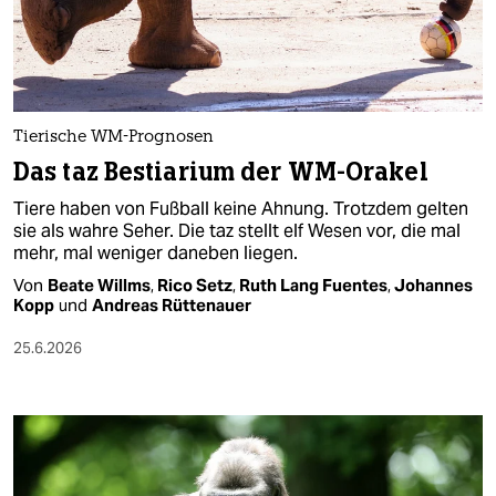
berlin
nord
wahrheit
Tierische WM-Prognosen
verlag
Das taz Bestiarium der WM-Orakel
verlag
Tiere haben von Fußball keine Ahnung. Trotzdem gelten
sie als wahre Seher. Die taz stellt elf Wesen vor, die mal
veranstaltungen
mehr, mal weniger daneben liegen.
shop
Von
Beate Willms
,
Rico Setz
,
Ruth Lang Fuentes
,
Johannes
Kopp
und
Andreas Rüttenauer
fragen & hilfe
25.6.2026
unterstützen
abo
genossenschaft