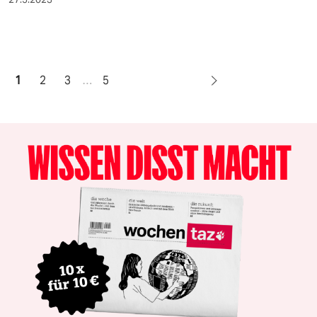
1
2
3
…
5