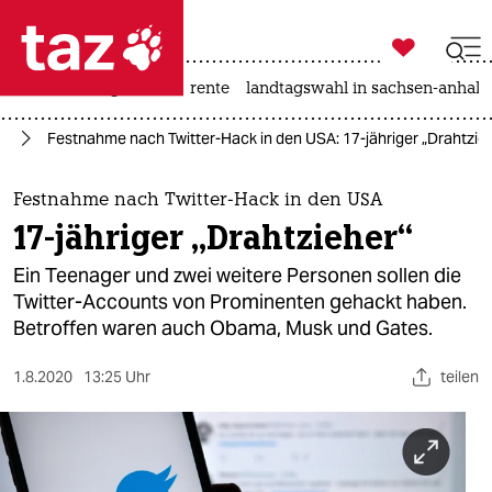

taz zahl ich
hitze
niedrigwasser
rente
landtagswahl in sachsen-anhalt

taz zahl ich
/ X
Festnahme nach Twitter-Hack in den USA: 17-jähriger „Drahtzie
taz zahl ich
themen
Festnahme nach Twitter-Hack in den USA
17-jähriger „Drahtzieher“
politik
Ein Teenager und zwei weitere Personen sollen die
öko
Twitter-Accounts von Prominenten gehackt haben.
Betroffen waren auch Obama, Musk und Gates.
gesellschaft
1.8.2020
13:25 Uhr
teilen
kultur
sport