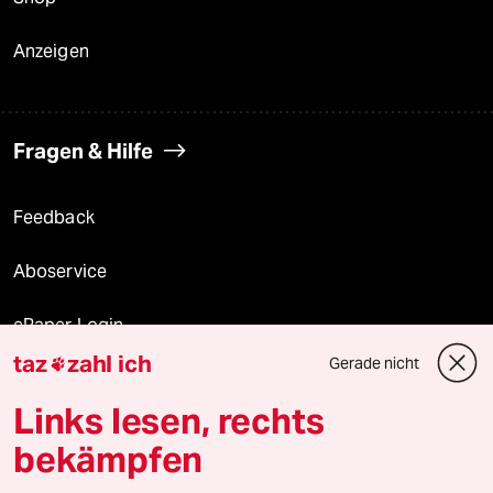
Anzeigen
Fragen & Hilfe
Feedback
Aboservice
ePaper Login
taz
zahl ich
Gerade nicht

Downloads für Abonnierende
Links lesen, rechts
bekämpfen
© 2026 taz Verlags und Vertriebs GmbH