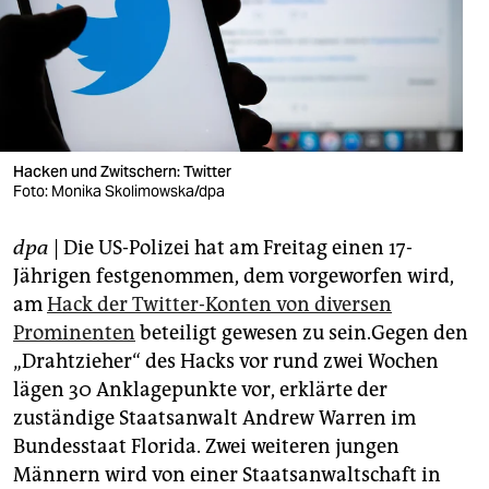
berlin
nord
wahrheit
verlag
Hacken und Zwitschern: Twitter
verlag
Foto: Monika Skolimowska/dpa
veranstaltungen
dpa
| Die US-Polizei hat am Freitag einen 17-
Jährigen festgenommen, dem vorgeworfen wird,
shop
am
Hack der Twitter-Konten von diversen
fragen & hilfe
Prominenten
beteiligt gewesen zu sein.Gegen den
„Drahtzieher“ des Hacks vor rund zwei Wochen
unterstützen
lägen 30 Anklagepunkte vor, erklärte der
abo
zuständige Staatsanwalt Andrew Warren im
Bundesstaat Florida. Zwei weiteren jungen
genossenschaft
Männern wird von einer Staatsanwaltschaft in