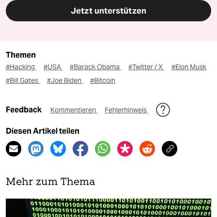
Jetzt unterstützen
Themen
#Hacking
#USA
#Barack Obama
#Twitter / X
#Elon Musk
#Bill Gates
#Joe Biden
#Bitcoin
Feedback
Kommentieren
Fehlerhinweis
Diesen Artikel teilen
Mehr zum Thema