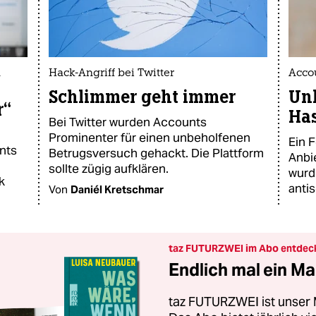
n
Hack-Angriff bei Twitter
Acco
Schlimmer geht immer
Un
r“
Ha
Bei Twitter wurden Accounts
Prominenter für einen unbeholfenen
Ein 
nts
Betrugsversuch gehackt. Die Plattform
Anbi
sollte zügig aufklären.
wurd
k
anti
Von
Daniél Kretschmar
taz FUTURZWEI im Abo entdec
Endlich mal ein Ma
taz FUTURZWEI ist unser 