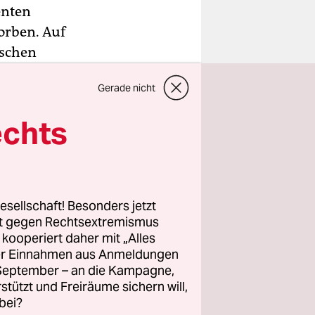
enten
orben. Auf
ischen
apper Kanye
Gerade nicht
t
echts
Prominenter
gen
ternehmens,
esellschaft! Besonders jetzt
die
rt gegen Rechtsextremismus
lle
z kooperiert daher mit „Alles
ller Einnahmen aus Anmeldungen
für uns bei
. September – an die Kampagne,
rstützt und Freiräume sichern will,
bei?