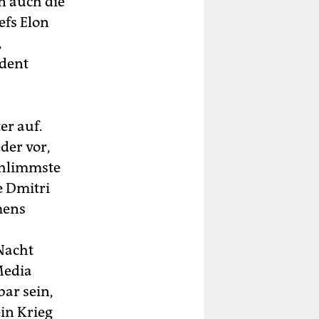
n auch die
efs Elon
,
ident
er auf.
der vor,
chlimmste
e Dmitri
mens
Nacht
Media
bar sein,
ein Krieg