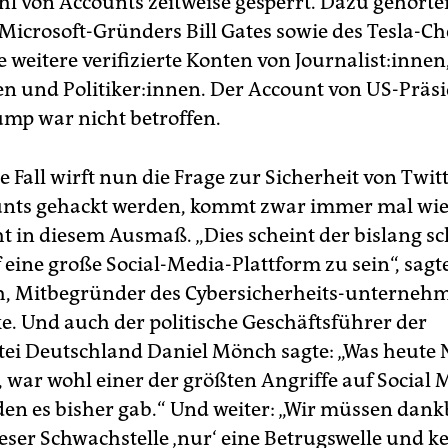
ahl von Accounts zeitweise gesperrt. Dazu gehörte
 Microsoft-Gründers Bill Gates sowie des Tesla-Ch
 weitere verifizierte Konten von Journalist:innen
n und Politiker:innen. Der Account von US-Präs
mp war nicht betroffen.
e Fall wirft nun die Frage zur Sicherheit von Twitt
nts gehackt werden, kommt zwar immer mal wie
ht in diesem Ausmaß. „Dies scheint der bislang s
 eine große Social-Media-Plattform zu sein“, sagt
h, Mitbegründer des Cybersicherheits-unterneh
e. Und auch der politische Geschäftsführer der
tei Deutschland Daniel Mönch sagte: „Was heute 
t, war wohl einer der größten Angriffe auf Social 
den es bisher gab.“ Und weiter: „Wir müssen dank
eser Schwachstelle ‚nur‘ eine Betrugswelle und k