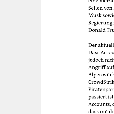
eine Vielz
Seiten von
Musk sowie
Regierunge
Donald Tru
Der aktuell
Dass Accou
jedoch nic
Angriff auf
Alperovitc
CrowdStrik
Piratenpar
passiert is
Accounts, 
dass mit di