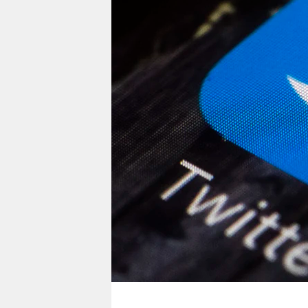
berlin
nord
wahrheit
verlag
verlag
veranstaltungen
shop
fragen & hilfe
unterstützen
abo
genossenschaft