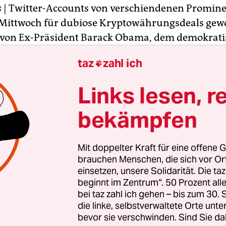
s
| Twitter-Accounts von verschiendenen Promin
Mittwoch für dubiose Kryptowährungsdeals gew
 von Ex-Präsident Barack Obama, dem demokrat
chaftsakandidat Joe Biden oder auch beim US-R
taz
zahl ich

 versprochen, dass eingeschickte Bitcoins doppel
hlt werden.
Links lesen, r
 diesem Hack der Twitter-Accounts zahlreicher 
bekämpfen
irmen, wie Apple und Uber, steckt, ist zum jetzi
nicht geklärt. Twitter-Gründer und Chef des Un
Mit doppelter Kraft für eine offene G
y, versprach am Mittwochabend Aufklärung und 
brauchen Menschen, die sich vor O
eit ausführlich zu darüber zu informieren. „Wir a
einsetzen, unsere Solidarität. Die ta
beginnt im Zentrum“. 50 Prozent a
ass dies passiert ist“, schrieb er. „Ein harter Tag 
bei taz zahl ich gehen – bis zum 30
die linke, selbstverwaltete Orte unte
bevor sie verschwinden. Sind Sie da