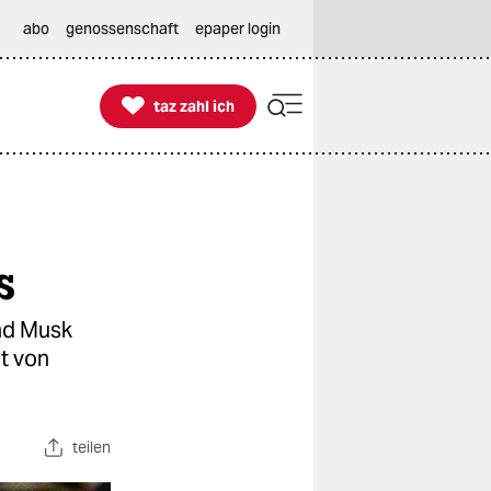
abo
genossenschaft
epaper login

taz zahl ich
taz zahl ich
s
nd Musk
t von
teilen