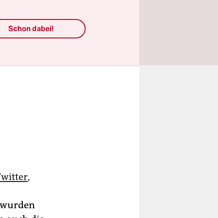
Schon dabei!
witter
,
r wurden