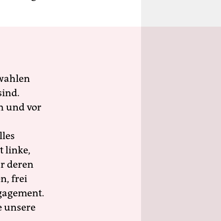
wahlen
sind.
h und vor
lles
 linke,
ür deren
n, frei
ngagement.
e unsere