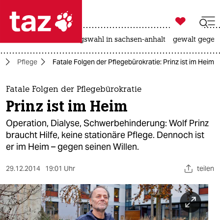

taz zahl ich
hitze
surfen
landtagswahl in sachsen-anhalt
gewalt gegen

taz zahl ich
t
Pflege
Fatale Folgen der Pflegebürokratie: Prinz ist im Heim
taz zahl ich
themen
Fatale Folgen der Pflegebürokratie
Prinz ist im Heim
politik
Operation, Dialyse, Schwerbehinderung: Wolf Prinz
öko
braucht Hilfe, keine stationäre Pflege. Dennoch ist
er im Heim – gegen seinen Willen.
gesellschaft
29.12.2014
19:01 Uhr
teilen
kultur
sport