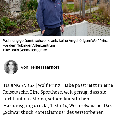
berlin
nord
wahrheit
verlag
Wohnung geräumt, schwer krank, keine Angehörigen: Wolf Prinz
verlag
vor dem Tübinger Altenzentrum
Bild: Boris Schmalenberger
veranstaltungen
shop
Von
Heike Haarhoff
fragen & hilfe
TÜBINGEN
taz
| Wolf Prinz' Habe passt jetzt in eine
unterstützen
Reisetasche. Eine Sporthose, weit genug, dass sie
abo
nicht auf das Stoma, seinen künstlichen
Harnausgang drückt, T-Shirts, Wechselwäsche. Das
genossenschaft
„Schwarzbuch Kapitalismus“ des verstorbenen