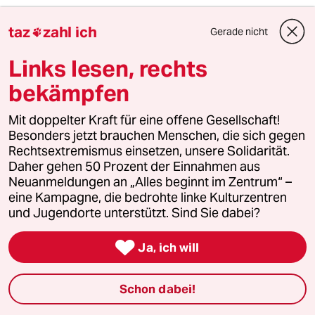
taz
zahl ich
Gerade nicht

1
Krise der Demokratie
AfD-Wählen als Triebabfuhr
Links lesen, rechts
bekämpfen
2
Unfall von CDU-Abgeordnetem
Mit doppelter Kraft für eine offene Gesellschaft!
Thomas Bareiß crasht bei voller
Besonders jetzt brauchen Menschen, die sich gegen
Dröhnung
Rechtsextremismus einsetzen, unsere Solidarität.
Daher gehen 50 Prozent der Einnahmen aus
Neuanmeldungen an „Alles beginnt im Zentrum“ –
eine Kampagne, die bedrohte linke Kulturzentren
3
Bundeszentrale für politische Bildung
und Jugendorte unterstützt. Sind Sie dabei?
Zurück zu den antikommunistischen
Wurzeln

Ja, ich will
Schon dabei!
4
Nein zum Zivildienst
Hinterlistiger Schritt der