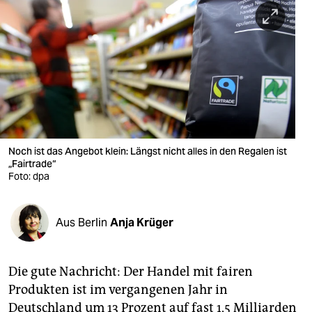
berlin
nord
wahrheit
verlag
verlag
veranstaltungen
Noch ist das Angebot klein: Längst nicht alles in den Regalen ist
„Fairtrade“
shop
Foto: dpa
fragen & hilfe
Aus Berlin
Anja Krüger
unterstützen
abo
Die gute Nachricht: Der Handel mit fairen
genossenschaft
Produkten ist im vergangenen Jahr in
Deutschland um 13 Prozent auf fast 1,5 Milliarden