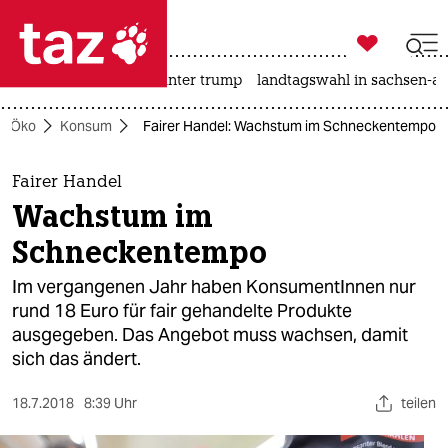

taz zahl ich
nahost-konflikt
usa unter trump
landtagswahl in sachsen-an

taz zahl ich
Öko
Konsum
Fairer Handel: Wachstum im Schneckentempo
taz zahl ich
themen
Fairer Handel
Wachstum im
politik
Schneckentempo
öko
Im vergangenen Jahr haben KonsumentInnen nur
rund 18 Euro für fair gehandelte Produkte
gesellschaft
ausgegeben. Das Angebot muss wachsen, damit
sich das ändert.
kultur
sport
18.7.2018
8:39 Uhr
teilen